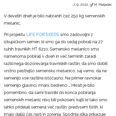
2. 9. 2022,
M. Matjašec
V devetih dneh je bilo nabranih čez 250 kg semenskih
mešanic.
Pri projektu
LIFE FOR SEEDS
smo zadovoljni z
izkupičkom semen, ki smo ga do sedaj pobrali na 27
suhih travnikih HT 6210. Semensko mešanico smo
namenoma pobirali v dveh in več terminih zaradi
različnega dozorevanja travniških rastlin, da smo dobili
vrstno pestrejšo semensko mešanico, saj vemo, da ne
semenijo vse rastline istočasno. Na primer ravnokar
semenijo glavinci, rmani, bedrenci … Hkrati je bilo
pomembno, da sami travniki do konca pobiranja
semenskih mešanic niso bili pokošeni, kajti le tako smo
lahko pridelali semena več rastlin, predvsem tistih, ki
imajo daljši čas rasti in zorenja. Spodnja slika prikazuje