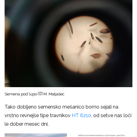
Semena pod lupo
M. Matjašec
Tako dobljeno semensko mešanico bomo sejali na
vrstno revnejše tipe travnikov
HT 6210
, od setve nas loči
le dober mesec dni.