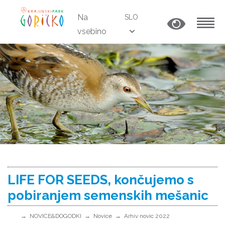
Na
SLO
vsebino
MENU
LIFE FOR SEEDS, končujemo s
pobiranjem semenskih mešanic
NOVICE&DOGODKI
Novice
Arhiv novic 2022