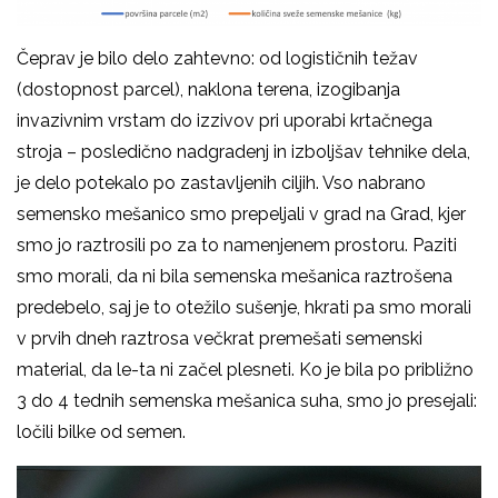
Čeprav je bilo delo zahtevno: od logističnih težav
(dostopnost parcel), naklona terena, izogibanja
invazivnim vrstam do izzivov pri uporabi krtačnega
stroja – posledično nadgradenj in izboljšav tehnike dela,
je delo potekalo po zastavljenih ciljih. Vso nabrano
semensko mešanico smo prepeljali v grad na Grad, kjer
smo jo raztrosili po za to namenjenem prostoru. Paziti
smo morali, da ni bila semenska mešanica raztrošena
predebelo, saj je to otežilo sušenje, hkrati pa smo morali
v prvih dneh raztrosa večkrat premešati semenski
material, da le-ta ni začel plesneti. Ko je bila po približno
3 do 4 tednih semenska mešanica suha, smo jo presejali:
ločili bilke od semen.