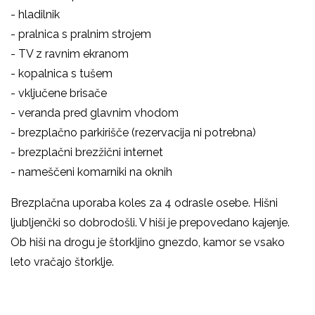
- hladilnik
- pralnica s pralnim strojem
- TV z ravnim ekranom
- kopalnica s tušem
- vključene brisače
- veranda pred glavnim vhodom
- brezplačno parkirišče (rezervacija ni potrebna)
- brezplačni brezžični internet
- nameščeni komarniki na oknih
Brezplačna uporaba koles za 4 odrasle osebe. Hišni
ljubljenčki so dobrodošli. V hiši je prepovedano kajenje.
Ob hiši na drogu je štorkljino gnezdo, kamor se vsako
leto vračajo štorklje.