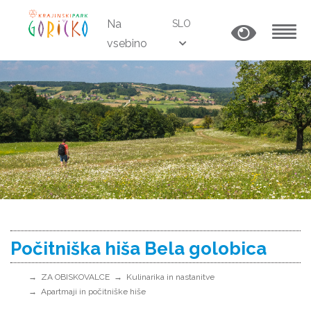
Na
SLO
vsebino
MENU
Počitniška hiša Bela golobica
ZA OBISKOVALCE
Kulinarika in nastanitve
Apartmaji in počitniške hiše