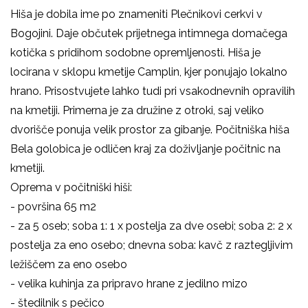
Hiša je dobila ime po znameniti Plečnikovi cerkvi v
Bogojini. Daje občutek prijetnega intimnega domačega
kotička s pridihom sodobne opremljenosti. Hiša je
locirana v sklopu kmetije Camplin, kjer ponujajo lokalno
hrano. Prisostvujete lahko tudi pri vsakodnevnih opravilih
na kmetiji. Primerna je za družine z otroki, saj veliko
dvorišče ponuja velik prostor za gibanje. Počitniška hiša
Bela golobica je odličen kraj za doživljanje počitnic na
kmetiji.
Oprema v počitniški hiši:
- površina 65 m2
- za 5 oseb; soba 1: 1 x postelja za dve osebi; soba 2: 2 x
postelja za eno osebo; dnevna soba: kavč z raztegljivim
ležiščem za eno osebo
- velika kuhinja za pripravo hrane z jedilno mizo
- štedilnik s pečico