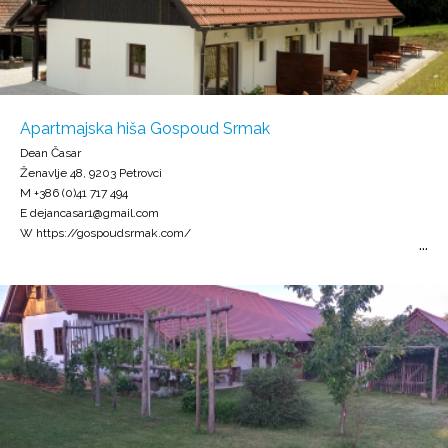
Apartmajska hiša Gospoud Srmak
Dean Časar
Ženavlje 48, 9203 Petrovci
M +386 (0)41 717 494
E dejancasar1@gmail.com
W https://gospoudsrmak.com/