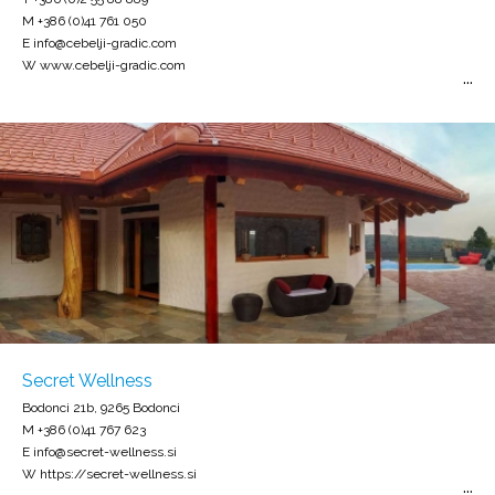
M +386 (0)41 761 050
E info@cebelji-gradic.com
W www.cebelji-gradic.com
Secret Wellness
Bodonci 21b, 9265 Bodonci
M +386 (0)41 767 623
E info@secret-wellness.si
W https://secret-wellness.si