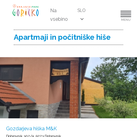
Na
SLO
vsebino
MENU
Apartmaji in počitniške hiše
Gozdarjeva hiška M&K
Dobrovnik 302/a, 9223 Dobrovnik