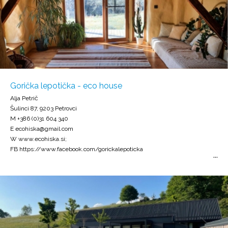
Gorička lepotička - eco house
Alja Petrič
Šulinci 87, 9203 Petrovci
M +386 (0)31 604 340
E ecohiska@gmail.com
W www.ecohiska.si;
FB https://www.facebook.com/gorickalepoticka