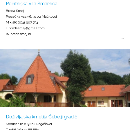
Počitniška Vila Šmarnica
Breda Smej
Prosečka vas 56, 9202 Mačkovci
M +386 (0)41 907 794
E bredasmej@gmail.com
W bredasmej.nl
Doživljajska kmetija Čebelji gradič
Serdica 116 c, 9262 Rogašovci
T +386 (0)2 55 88 889