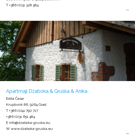
T +386 (0)31 328 584
Apartmaji Džaboka & Gruška & Anika
Edita Časar
Kruplivnik 86, 9264 Grad
T +386 (0)41 790 717
+386 (0)31 651 484
E info@dzaboka-gruska.eu
W www.dzaboka-gruska.eu