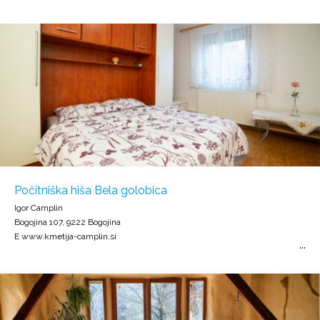
Počitniška hiša Bela golobica
Igor Camplin
Bogojina 107, 9222 Bogojina
E www.kmetija-camplin.si