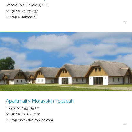
Ivanovci 61a, Fokovci 9208
M +386 (0)41 491 437
E info@bluebase.si
Apartmaji v Moravskih Toplicah
T +386 (0)2 538 15 20
M +386 (0)40 829 870
E info@moravske-toplice.com