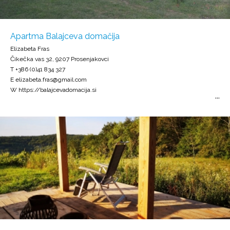
Apartma Balajceva domačija
Elizabeta Fras
Čikečka vas 32, 9207 Prosenjakovci
T +386 (0)41 834 327
E elizabeta.fras@gmail.com
W https://balajcevadomacija.si