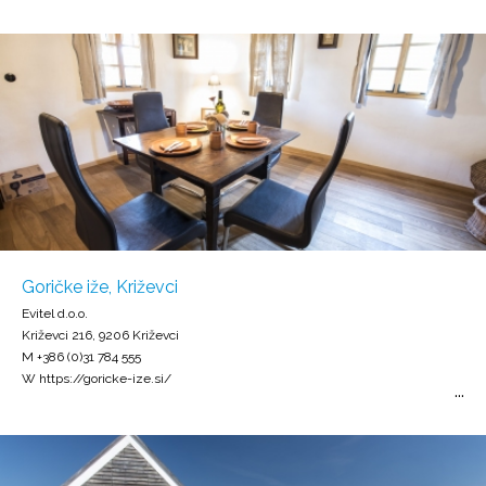
Goričke iže, Križevci
Evitel d.o.o.
Križevci 216, 9206 Križevci
M +386 (0)31 784 555
W https://goricke-ize.si/