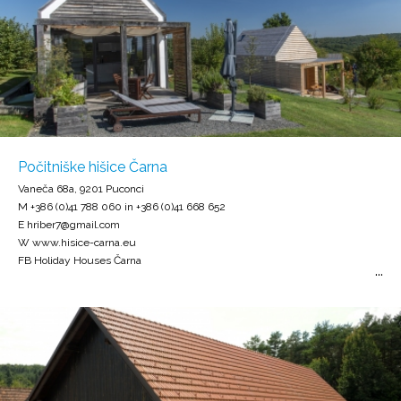
Počitniške hišice Čarna
Vaneča 68a, 9201 Puconci
M +386 (0)41 788 060 in +386 (0)41 668 652
E hriber7@gmail.com
W www.hisice-carna.eu
FB Holiday Houses Čarna