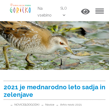
Na
SLO
vsebino
MENU
2021 je mednarodno leto sadja in
zelenjave
NOVICE&DOGODKI
Novice
Arhiv novic 2021