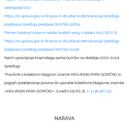
zelenjave2021/
https://e-uprava.gov.si/drzava-in-druzba/e-demokracija/predlogi-
predpisov/predlog-predpisa.html?id=11684
Pomen lokalne hrane in načelo kratkih verig v dobavi živil | GOV.SI
https://e-uprava.gov.si/drzava-in-druzba/e-demokracija/predlogi-
predpisov/predlog-predpisa.html?id=11146
;
Načrt upravljanja Krajinskega parka Goričko za obdobje 2020-2024
(predlog)
*Pravilnik o kolektivni blagovni znamki KRAJINSKI PARK GORIČKO in
pogojih podeljevanja pravice do uporabe kolektivne blagovne znamke
»KRAJINSKI PARK GORIČKO« (Uradni list RS, št.
1/11
in
46/12
)
NARAVA