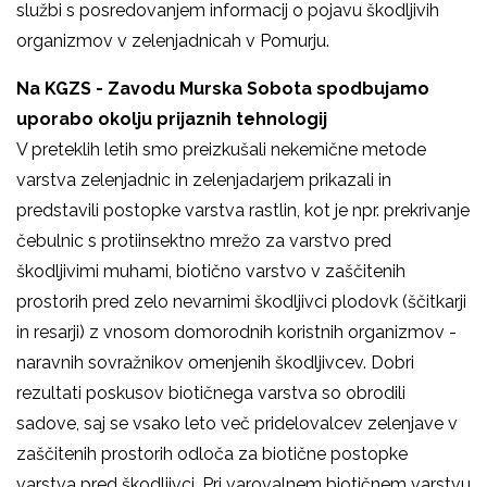
službi s posredovanjem informacij o pojavu škodljivih
organizmov v zelenjadnicah v Pomurju.
Na KGZS - Zavodu Murska Sobota spodbujamo
uporabo okolju prijaznih tehnologij
V preteklih letih smo preizkušali nekemične metode
varstva zelenjadnic in zelenjadarjem prikazali in
predstavili postopke varstva rastlin, kot je npr. prekrivanje
čebulnic s protiinsektno mrežo za varstvo pred
škodljivimi muhami, biotično varstvo v zaščitenih
prostorih pred zelo nevarnimi škodljivci plodovk (ščitkarji
in resarji) z vnosom domorodnih koristnih organizmov -
naravnih sovražnikov omenjenih škodljivcev. Dobri
rezultati poskusov biotičnega varstva so obrodili
sadove, saj se vsako leto več pridelovalcev zelenjave v
zaščitenih prostorih odloča za biotične postopke
varstva pred škodljivci. Pri varovalnem biotičnem varstvu