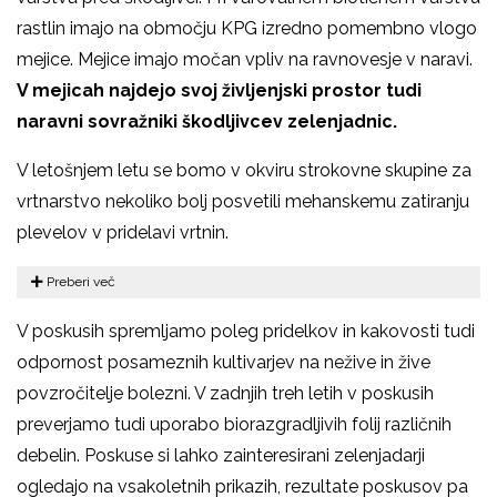
rastlin imajo na območju KPG izredno pomembno vlogo
mejice. Mejice imajo močan vpliv na ravnovesje v naravi.
V mejicah najdejo svoj življenjski prostor tudi
naravni sovražniki škodljivcev zelenjadnic.
V letošnjem letu se bomo v okviru strokovne skupine za
vrtnarstvo nekoliko bolj posvetili mehanskemu zatiranju
plevelov v pridelavi vrtnin.
Preberi več
V poskusih spremljamo poleg pridelkov in kakovosti tudi
odpornost posameznih kultivarjev na nežive in žive
povzročitelje bolezni. V zadnjih treh letih v poskusih
preverjamo tudi uporabo biorazgradljivih folij različnih
debelin. Poskuse si lahko zainteresirani zelenjadarji
ogledajo na vsakoletnih prikazih, rezultate poskusov pa