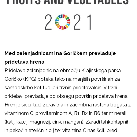
Med zelenjadnicami na Goričkem prevladuje
pridelava hrena
Pridelava zelenjadnic na območju Krajinskega parka
Goričko (KPG) poteka tako na manjših površinah za
samooskrbo kot tudi pri tržnih pridelovalcih. V tržni
pridelavi prevladuje po obsegu površin pridelava hrena.
Hren je sicer tudi zdravilna in začimbna rastlina bogata z
vitaminom C, provitaminom A, B1, B2 in B6 ter minerali
(kalij, kalcij, magnezij, cink, mangan). Zaradi lahkohlapnih
in pekočih eteričnih olj ter vitamina C nas ščiti pred