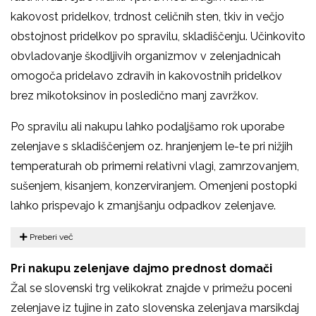
kakovost pridelkov, trdnost celičnih sten, tkiv in večjo
obstojnost pridelkov po spravilu, skladiščenju. Učinkovito
obvladovanje škodljivih organizmov v zelenjadnicah
omogoča pridelavo zdravih in kakovostnih pridelkov
brez mikotoksinov in posledično manj zavržkov.
Po spravilu ali nakupu lahko podaljšamo rok uporabe
zelenjave s skladiščenjem oz. hranjenjem le-te pri nižjih
temperaturah ob primerni relativni vlagi, zamrzovanjem,
sušenjem, kisanjem, konzerviranjem. Omenjeni postopki
lahko prispevajo k zmanjšanju odpadkov zelenjave.
Preberi več
Pri nakupu zelenjave dajmo prednost domači
Žal se slovenski trg velikokrat znajde v primežu poceni
zelenjave iz tujine in zato slovenska zelenjava marsikdaj