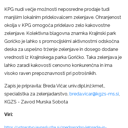
KPG nudi večje možnosti neposredne prodaje tudi
manjšim lokalnim pridelovalcem zelenjave. Ohranjenost
okolja v KPG omogoča pridelavo zelo kakovostne
zelenjave. Kolektivna blagovna znamka Krajinski park
Goričko je lahko s promocijskimi aktivnostmi odskočna
deska za uspešno trženje zelenjave in dosego dodane
vrednosti iz Krajinskega parka Goričko. Taka zelenjava je
lahko zaradi kakovosti cenovno konkurenčna in ima
visoko raven prepoznavnosti pri potrošnikih.
Zapis je pripravila: Breda Vičar, univ.dipl.inž.kmet.,
specialistka za zelenjadarstvo,
breda.vicar@kgzs-ms.si
,
KGZS - Zavod Murska Sobota
Viri:
https://vrtnarstvo.javnasluzba.si/mednarodno-letosadja-in-