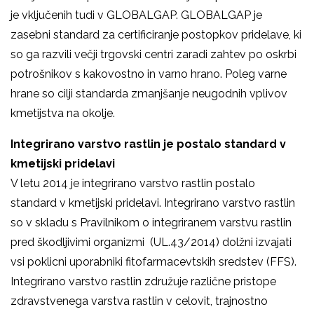
je vključenih tudi v GLOBALGAP. GLOBALGAP je
zasebni standard za certificiranje postopkov pridelave, ki
so ga razvili večji trgovski centri zaradi zahtev po oskrbi
potrošnikov s kakovostno in varno hrano. Poleg varne
hrane so cilji standarda zmanjšanje neugodnih vplivov
kmetijstva na okolje.
Integrirano varstvo rastlin je postalo standard v
kmetijski pridelavi
V letu 2014 je integrirano varstvo rastlin postalo
standard v kmetijski pridelavi. Integrirano varstvo rastlin
so v skladu s Pravilnikom o integriranem varstvu rastlin
pred škodljivimi organizmi (UL.43/2014) dolžni izvajati
vsi poklicni uporabniki fitofarmacevtskih sredstev (FFS).
Integrirano varstvo rastlin združuje različne pristope
zdravstvenega varstva rastlin v celovit, trajnostno