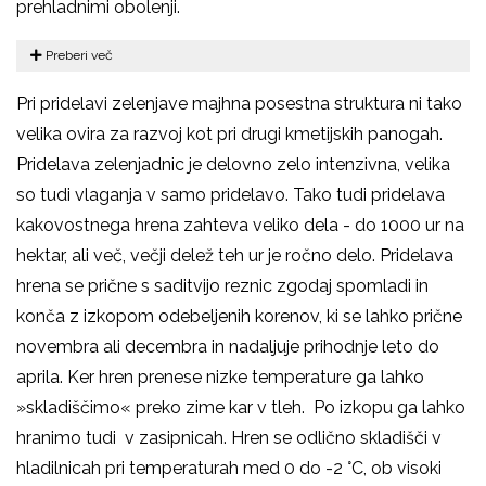
prehladnimi obolenji.
Preberi več
Pri pridelavi zelenjave majhna posestna struktura ni tako
velika ovira za razvoj kot pri drugi kmetijskih panogah.
Pridelava zelenjadnic je delovno zelo intenzivna, velika
so tudi vlaganja v samo pridelavo. Tako tudi pridelava
kakovostnega hrena zahteva veliko dela - do 1000 ur na
hektar, ali več, večji delež teh ur je ročno delo. Pridelava
hrena se prične s saditvijo reznic zgodaj spomladi in
konča z izkopom odebeljenih korenov, ki se lahko prične
novembra ali decembra in nadaljuje prihodnje leto do
aprila. Ker hren prenese nizke temperature ga lahko
»skladiščimo« preko zime kar v tleh. Po izkopu ga lahko
hranimo tudi v zasipnicah. Hren se odlično skladišči v
hladilnicah pri temperaturah med 0 do -2 °C, ob visoki