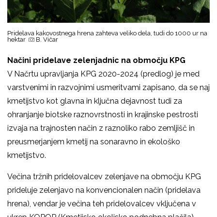
Pridelava kakovostnega hrena zahteva veliko dela, tudi do 1000 ur na
hektar
B. Vičar
Načini pridelave zelenjadnic na območju KPG
V Načrtu upravljanja KPG 2020-2024 (predlog) je med
varstvenimi in razvojnimi usmeritvami zapisano, da se naj
kmetijstvo kot glavna in ključna dejavnost tudi za
ohranjanje biotske raznovrstnosti in krajinske pestrosti
izvaja na trajnosten način z raznoliko rabo zemljišč in
preusmerjanjem kmetij na sonaravno in ekološko
kmetijstvo.
Večina tržnih pridelovalcev zelenjave na območju KPG
prideluje zelenjavo na konvencionalen način (pridelava
hrena), vendar je večina teh pridelovalcev vključena v