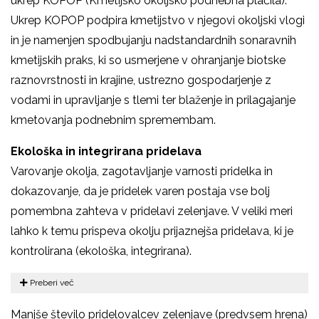
ukrep KOPOP (Kmetijsko okoljsko podnebna plačila).
Ukrep KOPOP podpira kmetijstvo v njegovi okoljski vlogi
in je namenjen spodbujanju nadstandardnih sonaravnih
kmetijskih praks, ki so usmerjene v ohranjanje biotske
raznovrstnosti in krajine, ustrezno gospodarjenje z
vodami in upravljanje s tlemi ter blaženje in prilagajanje
kmetovanja podnebnim spremembam.
Ekološka in integrirana pridelava
Varovanje okolja, zagotavljanje varnosti pridelka in
dokazovanje, da je pridelek varen postaja vse bolj
pomembna zahteva v pridelavi zelenjave. V veliki meri
lahko k temu prispeva okolju prijaznejša pridelava, ki je
kontrolirana (ekološka, integrirana).
Preberi več
Manjše število pridelovalcev zelenjave (predvsem hrena)