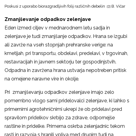
Poskusi z uporabo biorazgradljivih folij različnih debelin
B. Vičar
Zmanjševanje odpadkov zelenjave
Eden izmed ciljev v mednarodnem letu sadja in
zelenjave je tudi zmanjšanje odpadkov. Hrana se izgubi
ali zavrže na vseh stopnjah prehranske verige: na
kmetijah, pri transportu, obdelavi, predelavi, v trgovinah,
restavracijah in javnem sektorju ter gospodinjstvih.
Odpadna in zavržena hrana ustvarja nepotreben pritisk
na omejene naravne vire in okolje
.
Pri zmanjševanju odpadkov zelenjave imajo zelo
pomembno vlogo sami pridelovalci zelenjave, ki lahko s
primernimi agrotehničnimi ukrepi že ob pridelavi pred
spravilom pridelkov skrbijo za zdrave, odpornejše
rastline in pridelke. Primerna oskrba zelenjadnic tekom
rasti in razvoja s hranili vpliva med drugim tudi na