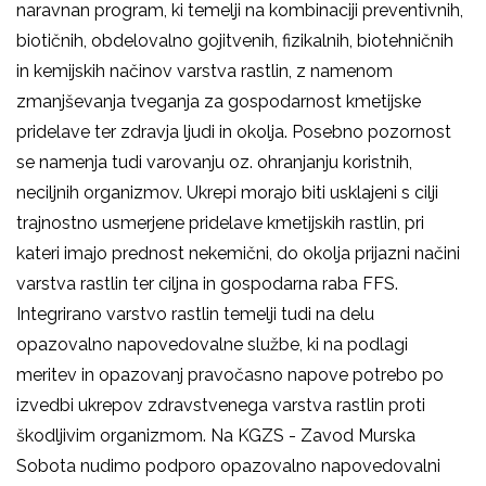
naravnan program, ki temelji na kombinaciji preventivnih,
biotičnih, obdelovalno gojitvenih, fizikalnih, biotehničnih
in kemijskih načinov varstva rastlin, z namenom
zmanjševanja tveganja za gospodarnost kmetijske
pridelave ter zdravja ljudi in okolja. Posebno pozornost
se namenja tudi varovanju oz. ohranjanju koristnih,
neciljnih organizmov. Ukrepi morajo biti usklajeni s cilji
trajnostno usmerjene pridelave kmetijskih rastlin, pri
kateri imajo prednost nekemični, do okolja prijazni načini
varstva rastlin ter ciljna in gospodarna raba FFS.
Integrirano varstvo rastlin temelji tudi na delu
opazovalno napovedovalne službe, ki na podlagi
meritev in opazovanj pravočasno napove potrebo po
izvedbi ukrepov zdravstvenega varstva rastlin proti
škodljivim organizmom. Na KGZS - Zavod Murska
Sobota nudimo podporo opazovalno napovedovalni