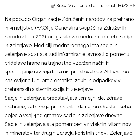
Breda Vičar, univ. dipl. inž. kmet., KGZS MS
Na pobudo Organizacije Združenih narodov za prehrano
in kmetijstvo (FAO) je Generalna skupščina Združenih
narodov leto 2021 proglasila za mednarodno leto sadja
in zelenjave. Med cilji mednarodnega leta sadja in
zelenjave 2021 sta tudi informiranje javnosti o pomenu
pridelave hrane na trajnostno vzdržen način in
spodbujanje razvoja lokalnih pridelovalcev. Aktivno bo
naslovljena tudi problematika izgub in odpadkov v
prehranskih sistemih sadja in zelenjave.
Sadje in zelenjava predstavljata temeljni del zdrave
prehrane, zato velja priporočilo, da naj bi odrasla oseba
pojedla vsaj 400 gramov sadja in zelenjave dnevno.
Sadje in zelenjava sta pomemben vir vlaknin, vitaminov
in mineralov ter drugih zdravju koristnih snovi. Zelenjavo