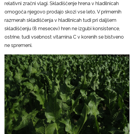
relativni zračni vlagi. Skladiščenje hrena v hladilnicah
omogoča njegovo prodajo skozi vse leto. V primernih
razmerah skladiščenja v hladilnicah tudi pri daljšem
skladiščenju (8 mesecev) hren ne izgubi konsistence,
ostrine, tudi vsebnost vitamina C v korenih se bistveno
ne spremeni.