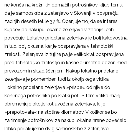
ne konča na krožnikih domačih potrošnikov, kljub temu,
da je samooskrba z zelenjavo v Sloveniji v povprečju
zadnjih desetih let le 37 %. Ocenjujemo, da se interes
kupcev po nakupu lokalne zelenjave v zadnjih letih
povečuje. Lokalno pridelana zelenjava je bolj kakovostna
in tudi bolj okusna, ker je pospravljena v tehnološki
zrelosti. Zelenjava iz tujine pa je velikokrat pospravljena
pred tehnološko zrelostjo in kasneje umetno dozori med
prevozom in skladiščenjem. Nakup lokalno pridelane
zelenjave je pomemben tudi iz okoljskega vidika.
Lokalno pridelana zelenjava »prispe« od njive do
končnega potrošnika po kratki poti. S tem veliko manj
obremenjuje okolje kot uvožena zelenjava, ki je
»prepotovala« na stotine kilometrov. V kolikor se bo
zanimanje potrošnikov za nakup lokalne hrane povečalo,
lahko pričakujemo dvig samooskrbe z zelenjavo.