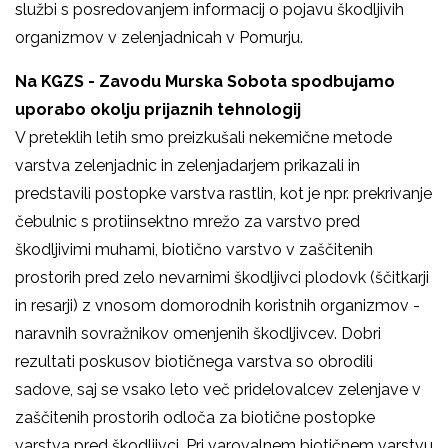
službi s posredovanjem informacij o pojavu škodljivih
organizmov v zelenjadnicah v Pomurju.
Na KGZS - Zavodu Murska Sobota spodbujamo
uporabo okolju prijaznih tehnologij
V preteklih letih smo preizkušali nekemične metode
varstva zelenjadnic in zelenjadarjem prikazali in
predstavili postopke varstva rastlin, kot je npr. prekrivanje
čebulnic s protiinsektno mrežo za varstvo pred
škodljivimi muhami, biotično varstvo v zaščitenih
prostorih pred zelo nevarnimi škodljivci plodovk (ščitkarji
in resarji) z vnosom domorodnih koristnih organizmov -
naravnih sovražnikov omenjenih škodljivcev. Dobri
rezultati poskusov biotičnega varstva so obrodili
sadove, saj se vsako leto več pridelovalcev zelenjave v
zaščitenih prostorih odloča za biotične postopke
varstva pred škodljivci. Pri varovalnem biotičnem varstvu