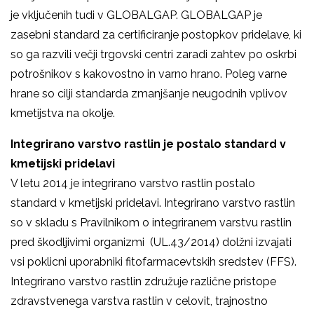
je vključenih tudi v GLOBALGAP. GLOBALGAP je
zasebni standard za certificiranje postopkov pridelave, ki
so ga razvili večji trgovski centri zaradi zahtev po oskrbi
potrošnikov s kakovostno in varno hrano. Poleg varne
hrane so cilji standarda zmanjšanje neugodnih vplivov
kmetijstva na okolje.
Integrirano varstvo rastlin je postalo standard v
kmetijski pridelavi
V letu 2014 je integrirano varstvo rastlin postalo
standard v kmetijski pridelavi. Integrirano varstvo rastlin
so v skladu s Pravilnikom o integriranem varstvu rastlin
pred škodljivimi organizmi (UL.43/2014) dolžni izvajati
vsi poklicni uporabniki fitofarmacevtskih sredstev (FFS).
Integrirano varstvo rastlin združuje različne pristope
zdravstvenega varstva rastlin v celovit, trajnostno