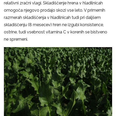
relativni zračni vlagi. Skladiščenje hrena v hladilnicah
omogoča njegovo prodajo skozi vse leto. V primernih
razmerah skladiščenja v hladilnicah tudi pri daljšem
skladiščenju (8 mesecev) hren ne izgubi konsistence,
ostrine, tudi vsebnost vitamina C v korenih se bistveno
ne spremeni.