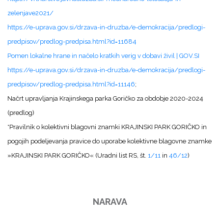
zelenjave2021/
https://e-uprava.gov.si/drzava-in-druzba/e-demokracija/predlogi-
predpisov/predlog-predpisa.html?id=11684
Pomen lokalne hrane in načelo kratkih verig v dobavi živil | GOV.SI
https://e-uprava.gov.si/drzava-in-druzba/e-demokracija/predlogi-
predpisov/predlog-predpisa.html?id=11146
;
Načrt upravljanja Krajinskega parka Goričko za obdobje 2020-2024
(predlog)
*Pravilnik o kolektivni blagovni znamki KRAJINSKI PARK GORIČKO in
pogojih podeljevanja pravice do uporabe kolektivne blagovne znamke
»KRAJINSKI PARK GORIČKO« (Uradni list RS, št.
1/11
in
46/12
)
NARAVA