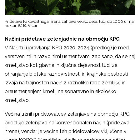
Pridelava kakovostnega hrena zahteva veliko dela, tudi do 1000 ur na
hektar
B. Vičar
Načini pridelave zelenjadnic na območju KPG
V Načrtu upravljanja KPG 2020-2024 (predlog) je med
varstvenimi in razvojnimi usmeritvami zapisano, da se naj
kmetijstvo kot glavna in ključna dejavnost tudi za
ohranjanje biotske raznovrstnosti in krajinske pestrosti
izvaja na trajnosten način z raznoliko rabo zemljišč in
preusmerjanjem kmetij na sonaravno in ekološko
kmetijstvo.
Večina tržnih pridelovalcev zelenjave na območju KPG
prideluje zelenjavo na konvencionalen način (pridelava
hrena), vendar je večina teh pridelovalcev vključena v