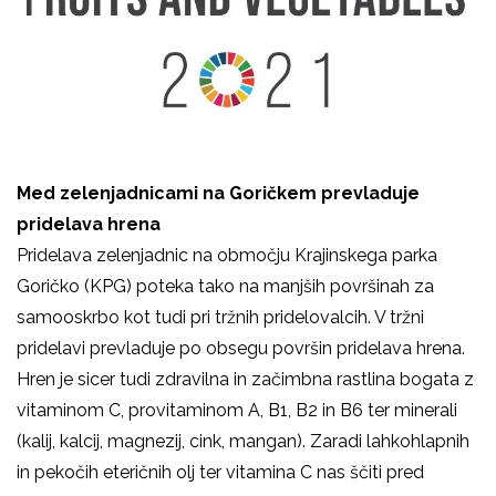
Med zelenjadnicami na Goričkem prevladuje
pridelava hrena
Pridelava zelenjadnic na območju Krajinskega parka
Goričko (KPG) poteka tako na manjših površinah za
samooskrbo kot tudi pri tržnih pridelovalcih. V tržni
pridelavi prevladuje po obsegu površin pridelava hrena.
Hren je sicer tudi zdravilna in začimbna rastlina bogata z
vitaminom C, provitaminom A, B1, B2 in B6 ter minerali
(kalij, kalcij, magnezij, cink, mangan). Zaradi lahkohlapnih
in pekočih eteričnih olj ter vitamina C nas ščiti pred