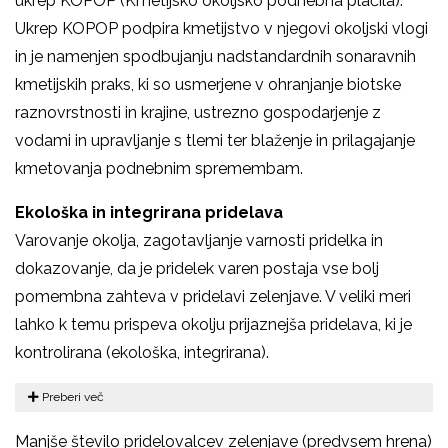
ukrep KOPOP (Kmetijsko okoljsko podnebna plačila).
Ukrep KOPOP podpira kmetijstvo v njegovi okoljski vlogi
in je namenjen spodbujanju nadstandardnih sonaravnih
kmetijskih praks, ki so usmerjene v ohranjanje biotske
raznovrstnosti in krajine, ustrezno gospodarjenje z
vodami in upravljanje s tlemi ter blaženje in prilagajanje
kmetovanja podnebnim spremembam.
Ekološka in integrirana pridelava
Varovanje okolja, zagotavljanje varnosti pridelka in
dokazovanje, da je pridelek varen postaja vse bolj
pomembna zahteva v pridelavi zelenjave. V veliki meri
lahko k temu prispeva okolju prijaznejša pridelava, ki je
kontrolirana (ekološka, integrirana).
Preberi več
Manjše število pridelovalcev zelenjave (predvsem hrena)