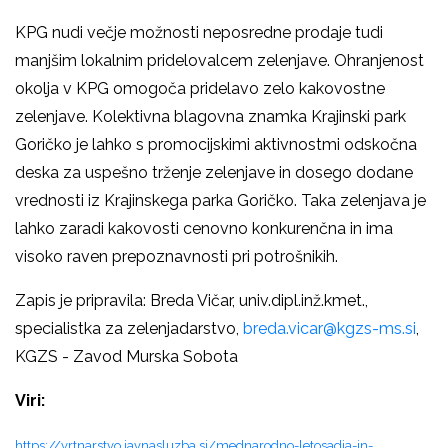
KPG nudi večje možnosti neposredne prodaje tudi
manjšim lokalnim pridelovalcem zelenjave. Ohranjenost
okolja v KPG omogoča pridelavo zelo kakovostne
zelenjave. Kolektivna blagovna znamka Krajinski park
Goričko je lahko s promocijskimi aktivnostmi odskočna
deska za uspešno trženje zelenjave in dosego dodane
vrednosti iz Krajinskega parka Goričko. Taka zelenjava je
lahko zaradi kakovosti cenovno konkurenčna in ima
visoko raven prepoznavnosti pri potrošnikih.
Zapis je pripravila: Breda Vičar, univ.dipl.inž.kmet.,
specialistka za zelenjadarstvo,
breda.vicar@kgzs-ms.si
,
KGZS - Zavod Murska Sobota
Viri:
https://vrtnarstvo.javnasluzba.si/mednarodno-letosadja-in-