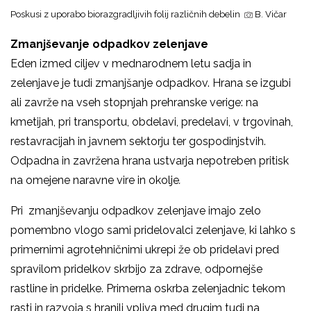
Poskusi z uporabo biorazgradljivih folij različnih debelin
B. Vičar
Zmanjševanje odpadkov zelenjave
Eden izmed ciljev v mednarodnem letu sadja in
zelenjave je tudi zmanjšanje odpadkov. Hrana se izgubi
ali zavrže na vseh stopnjah prehranske verige: na
kmetijah, pri transportu, obdelavi, predelavi, v trgovinah,
restavracijah in javnem sektorju ter gospodinjstvih.
Odpadna in zavržena hrana ustvarja nepotreben pritisk
na omejene naravne vire in okolje
.
Pri zmanjševanju odpadkov zelenjave imajo zelo
pomembno vlogo sami pridelovalci zelenjave, ki lahko s
primernimi agrotehničnimi ukrepi že ob pridelavi pred
spravilom pridelkov skrbijo za zdrave, odpornejše
rastline in pridelke. Primerna oskrba zelenjadnic tekom
rasti in razvoja s hranili vpliva med drugim tudi na