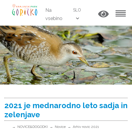
Na
SLO
vsebino
MENU
2021 je mednarodno leto sadja in
zelenjave
NOVICE&DOGODKI
Novice
Arhiv novic 2021