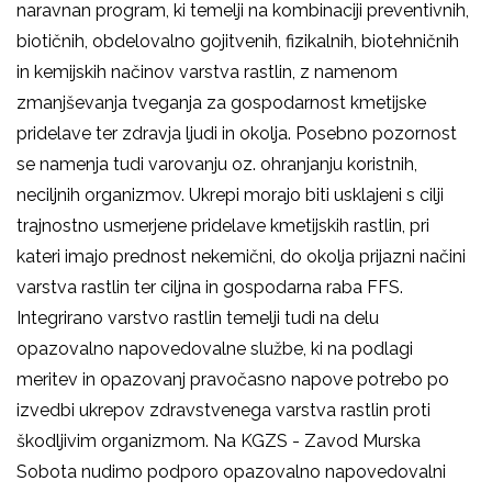
naravnan program, ki temelji na kombinaciji preventivnih,
biotičnih, obdelovalno gojitvenih, fizikalnih, biotehničnih
in kemijskih načinov varstva rastlin, z namenom
zmanjševanja tveganja za gospodarnost kmetijske
pridelave ter zdravja ljudi in okolja. Posebno pozornost
se namenja tudi varovanju oz. ohranjanju koristnih,
neciljnih organizmov. Ukrepi morajo biti usklajeni s cilji
trajnostno usmerjene pridelave kmetijskih rastlin, pri
kateri imajo prednost nekemični, do okolja prijazni načini
varstva rastlin ter ciljna in gospodarna raba FFS.
Integrirano varstvo rastlin temelji tudi na delu
opazovalno napovedovalne službe, ki na podlagi
meritev in opazovanj pravočasno napove potrebo po
izvedbi ukrepov zdravstvenega varstva rastlin proti
škodljivim organizmom. Na KGZS - Zavod Murska
Sobota nudimo podporo opazovalno napovedovalni