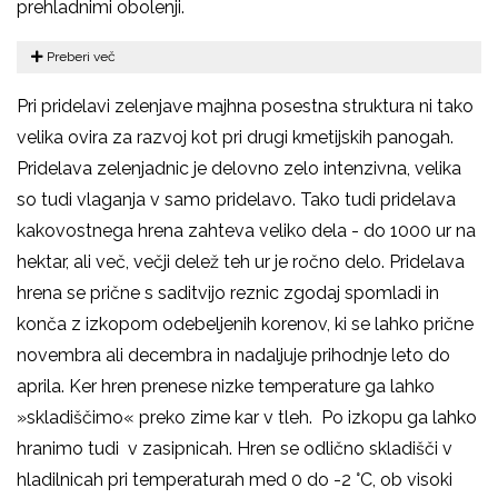
prehladnimi obolenji.
Preberi več
Pri pridelavi zelenjave majhna posestna struktura ni tako
velika ovira za razvoj kot pri drugi kmetijskih panogah.
Pridelava zelenjadnic je delovno zelo intenzivna, velika
so tudi vlaganja v samo pridelavo. Tako tudi pridelava
kakovostnega hrena zahteva veliko dela - do 1000 ur na
hektar, ali več, večji delež teh ur je ročno delo. Pridelava
hrena se prične s saditvijo reznic zgodaj spomladi in
konča z izkopom odebeljenih korenov, ki se lahko prične
novembra ali decembra in nadaljuje prihodnje leto do
aprila. Ker hren prenese nizke temperature ga lahko
»skladiščimo« preko zime kar v tleh. Po izkopu ga lahko
hranimo tudi v zasipnicah. Hren se odlično skladišči v
hladilnicah pri temperaturah med 0 do -2 °C, ob visoki