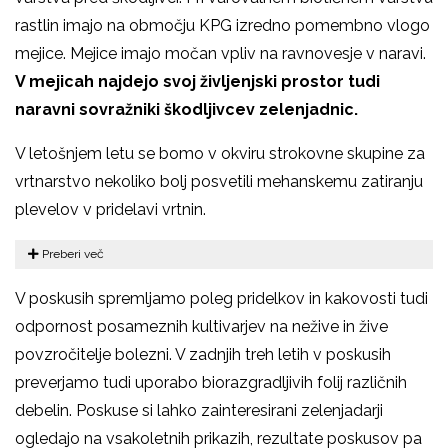
rastlin imajo na območju KPG izredno pomembno vlogo
mejice. Mejice imajo močan vpliv na ravnovesje v naravi.
V mejicah najdejo svoj življenjski prostor tudi
naravni sovražniki škodljivcev zelenjadnic.
V letošnjem letu se bomo v okviru strokovne skupine za
vrtnarstvo nekoliko bolj posvetili mehanskemu zatiranju
plevelov v pridelavi vrtnin.
Preberi več
V poskusih spremljamo poleg pridelkov in kakovosti tudi
odpornost posameznih kultivarjev na nežive in žive
povzročitelje bolezni. V zadnjih treh letih v poskusih
preverjamo tudi uporabo biorazgradljivih folij različnih
debelin. Poskuse si lahko zainteresirani zelenjadarji
ogledajo na vsakoletnih prikazih, rezultate poskusov pa