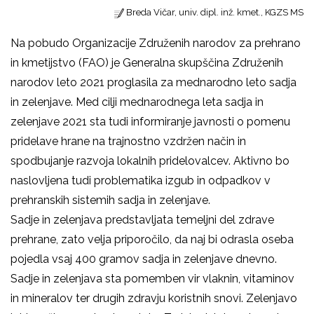
Breda Vičar, univ. dipl. inž. kmet., KGZS MS
Na pobudo Organizacije Združenih narodov za prehrano
in kmetijstvo (FAO) je Generalna skupščina Združenih
narodov leto 2021 proglasila za mednarodno leto sadja
in zelenjave. Med cilji mednarodnega leta sadja in
zelenjave 2021 sta tudi informiranje javnosti o pomenu
pridelave hrane na trajnostno vzdržen način in
spodbujanje razvoja lokalnih pridelovalcev. Aktivno bo
naslovljena tudi problematika izgub in odpadkov v
prehranskih sistemih sadja in zelenjave.
Sadje in zelenjava predstavljata temeljni del zdrave
prehrane, zato velja priporočilo, da naj bi odrasla oseba
pojedla vsaj 400 gramov sadja in zelenjave dnevno.
Sadje in zelenjava sta pomemben vir vlaknin, vitaminov
in mineralov ter drugih zdravju koristnih snovi. Zelenjavo