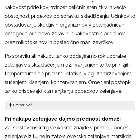
kakovost pridelkov, trdnost celičnih sten, tkiv in večjo
obstojnost pridelkov po spravilu, skladiščenju. Učinkovito
obvladovanje škodljivih organizmov v zelenjadnicah
omogoča pridelavo zdravih in kakovostnih pridelkov
brez mikotoksinov in posledično manj zavržkov.
Po spravilu ali nakupu lahko podaljšamo rok uporabe
zelenjave s skladiščenjem oz. hranjenjem le-te pri nižjih
temperaturah ob primerni relativni vlagi, zamrzovanjem,
sušenjem, kisanjem, konzerviranjem. Omenjeni postopki
lahko prispevajo k zmanjšanju odpadkov zelenjave.
Preberi več
Pri nakupu zelenjave dajmo prednost domači
Žal se slovenski trg velikokrat znajde v primežu poceni
zelenjave iz tujine in zato slovenska zelenjava marsikdaj