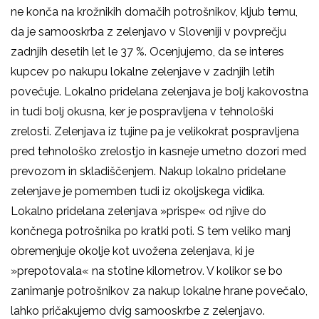
ne konča na krožnikih domačih potrošnikov, kljub temu,
da je samooskrba z zelenjavo v Sloveniji v povprečju
zadnjih desetih let le 37 %. Ocenjujemo, da se interes
kupcev po nakupu lokalne zelenjave v zadnjih letih
povečuje. Lokalno pridelana zelenjava je bolj kakovostna
in tudi bolj okusna, ker je pospravljena v tehnološki
zrelosti. Zelenjava iz tujine pa je velikokrat pospravljena
pred tehnološko zrelostjo in kasneje umetno dozori med
prevozom in skladiščenjem. Nakup lokalno pridelane
zelenjave je pomemben tudi iz okoljskega vidika.
Lokalno pridelana zelenjava »prispe« od njive do
končnega potrošnika po kratki poti. S tem veliko manj
obremenjuje okolje kot uvožena zelenjava, ki je
»prepotovala« na stotine kilometrov. V kolikor se bo
zanimanje potrošnikov za nakup lokalne hrane povečalo,
lahko pričakujemo dvig samooskrbe z zelenjavo.