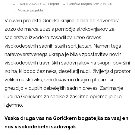
JAVNI ZAVOD
Projekti
Gorička krajina (2017-2021)
Novice projekta
V okviru projekta Gorička krajina je bila od novembra
2020 do marca 2021 s pomočjo strokovnjakov za
sadjarstvo izvedena zasaditev 1.200 dreves
visokodebelnih sadnih starih sort jablan. Namen tega
naravovarstvenega ukrepa je bila vzpostavitev novih
visokodebelnih travniških sadovnjakov na skupni površini
20 ha, ki bodo čez nekaj desetletij nudili življenjski prostor
velikemu skoviku, smrdokavri in drugim pticam, ki
gnezdijo v duplih debelejših sadnih dreves. Zanimanje
ljudi na Goričkem za sadike z zaščitno opremo je bilo
izjemno.
Vsaka druga vas na Goričkem bogatejša za vsaj en
nov visokodebelni sadovnjak