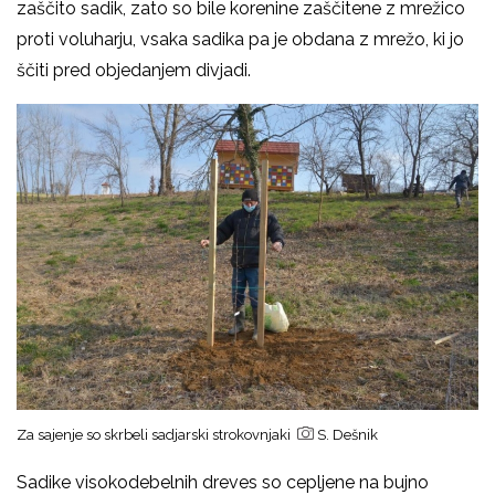
zaščito sadik, zato so bile korenine zaščitene z mrežico
proti voluharju, vsaka sadika pa je obdana z mrežo, ki jo
ščiti pred objedanjem divjadi.
Za sajenje so skrbeli sadjarski strokovnjaki
S. Dešnik
Sadike visokodebelnih dreves so cepljene na bujno