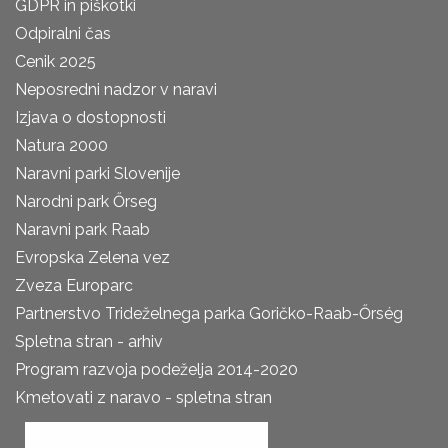
GDPR in piškotki
Odpiralni čas
Cenik 2025
Neposredni nadzor v naravi
Izjava o dostopnosti
Natura 2000
Naravni parki Slovenije
Narodni park Őrseg
Naravni park Raab
Evropska Zelena vez
Zveza Europarc
Partnerstvo Trideželnega parka Goričko-Raab-Őrség
Spletna stran - arhiv
Program razvoja podeželja 2014-2020
Kmetovati z naravo - spletna stran