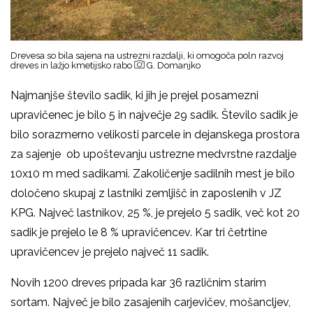
Drevesa so bila sajena na ustrezni razdalji, ki omogoča poln razvoj
dreves in lažjo kmetijsko rabo
G. Domanjko
Najmanjše število sadik, ki jih je prejel posamezni
upravičenec je bilo 5 in največje 29 sadik. Število sadik je
bilo sorazmerno velikosti parcele in dejanskega prostora
za sajenje ob upoštevanju ustrezne medvrstne razdalje
10x10 m med sadikami. Zakoličenje sadilnih mest je bilo
določeno skupaj z lastniki zemljišč in zaposlenih v JZ
KPG. Največ lastnikov, 25 %, je prejelo 5 sadik, več kot 20
sadik je prejelo le 8 % upravičencev. Kar tri četrtine
upravičencev je prejelo največ 11 sadik.
Novih 1200 dreves pripada kar 36 različnim starim
sortam. Največ je bilo zasajenih carjevičev, mošancljev,