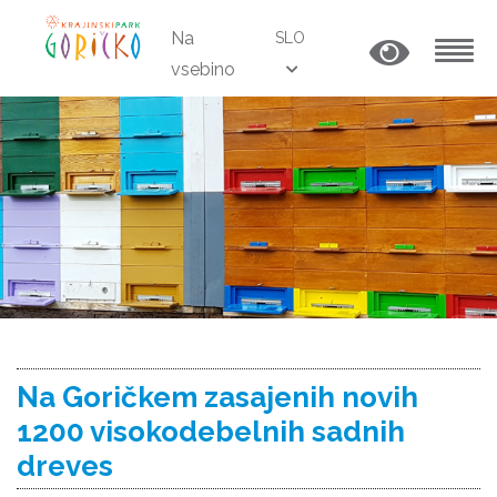
Na
SLO
vsebino
MENU
Na Goričkem zasajenih novih
1200 visokodebelnih sadnih
dreves