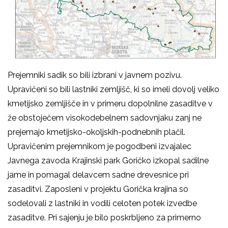
Prejemniki sadik so bili izbrani v javnem pozivu.
Upravičeni so bili lastniki zemljišč, ki so imeli dovolj veliko
kmetijsko zemljišče in v primeru dopolnilne zasaditve v
že obstoječem visokodebelnem sadovnjaku zanj ne
prejemajo kmetijsko-okoljskih-podnebnih plačil.
Upravičenim prejemnikom je pogodbeni izvajalec
Javnega zavoda Krajinski park Goričko izkopal sadilne
jame in pomagal delavcem sadne drevesnice pri
zasaditvi. Zaposleni v projektu Gorička krajina so
sodelovali z lastniki in vodili celoten potek izvedbe
zasaditve. Pri sajenju je bilo poskrbljeno za primerno