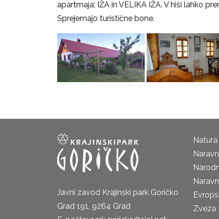
apartmaja; IŽA in VELIKA IŽA. V hiši lahko pre
Sprejemajo turistične bone.
Natura
Naravni
Narodn
Naravn
Javni zavod Krajinski park Goričko
Evrops
Grad 191, 9264 Grad
Zveza 