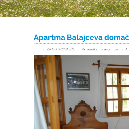
Apartma Balajceva domač
ZA OBISKOVALCE
Kulinarika in nastanitve
Ap