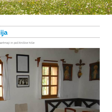
ija
artmaji in počitniške hiše