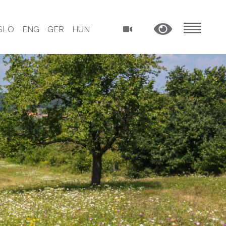
SLO
ENG
GER
HUN
MENU