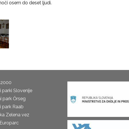
noči osem do deset ljudi.
 2000
 parki Slovenije
i park Őrseg
i park Raab
ka Zelena vez
Europarc