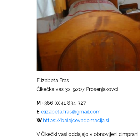
Elizabeta Fras
Čikečka vas 32, 9207 Prosenjakovci
M
+386 (0)41 834 327
E
elizabeta.fras@gmail.com
W
https://balajcevadomacija.si
V Čikečki vasi oddajajo v obnovljeni cimpran