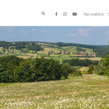
Na vsebino