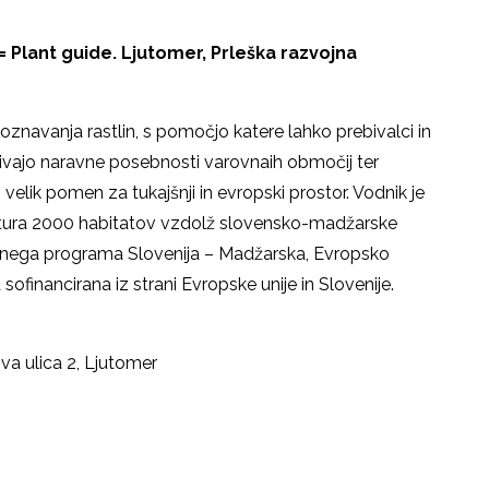
= Plant guide. Ljutomer, Prleška razvojna
oznavanja rastlin, s pomočjo katere lahko prebivalci in
rivajo naravne posebnosti varovnaih območij ter
 velik pomen za tukajšnji in evropski prostor. Vodnik je
Natura 2000 habitatov vzdolž slovensko-madžarske
ativnega programa Slovenija – Madžarska, Evropsko
 sofinancirana iz strani Evropske unije in Slovenije.
ova ulica 2, Ljutomer