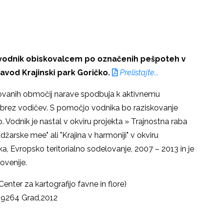
 - vodnik obiskovalcem po označenih pešpoteh v
avod Krajinski park Goričko.
Prelistajte...
arovanih območij narave spodbuja k aktivnemu
 brez vodičev. S pomočjo vodnika bo raziskovanje
jivo. Vodnik je nastal v okviru projekta » Trajnostna raba
rske mee" ali "Krajina v harmoniji" v okviru
 Evropsko teritorialno sodelovanje, 2007 – 2013 in je
lovenije.
nter za kartografijo favne in flore)
, 9264 Grad,2012