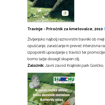
Travinje - Priročnik za kmetovalce, 2010
Življenjsko najbolj raznovrstni travniki ob me
opuščanje, zaraščanje in preveč intenzivna r
izpopolniti upravljanje s travišči ter promoc
bomo lažje dosegli skupen cilj.
Založnik:
Javni zavod Krajinski park Goričko, 