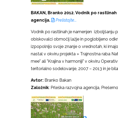
BAKAN, Branko 2012. Vodnik po rastlinah 
agencija.
Prelistajte...
Vodnik po rastlinah je namenjen izboljšanju p
obiskovalci območij lažje in poglobljeno odk
izpopolnijo svoje znanje o vrednotah, ki imajo
nastal v okviru projekta » Trajnostna raba 
mee" ali "Krajina v harmoniji" v okviru Oper
teritorialno sodelovanje, 2007 – 2013 in je bila
Avtor:
Branko Bakan
Založnik
: Prleška razvojna agencija, Prešern