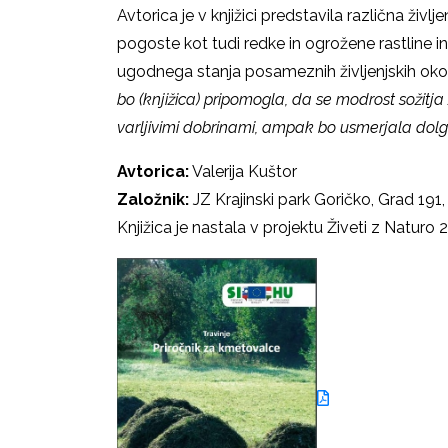
Avtorica je v knjižici predstavila različna živl
pogoste kot tudi redke in ogrožene rastline in
ugodnega stanja posameznih življenjskih okolij
bo (knjižica) pripomogla, da se modrost sožitja
varljivimi dobrinami, ampak bo usmerjala dolg
Avtorica:
Valerija Kuštor
Založnik:
JZ Krajinski park Goričko, Grad 19
Knjižica je nastala v projektu Živeti z Natur