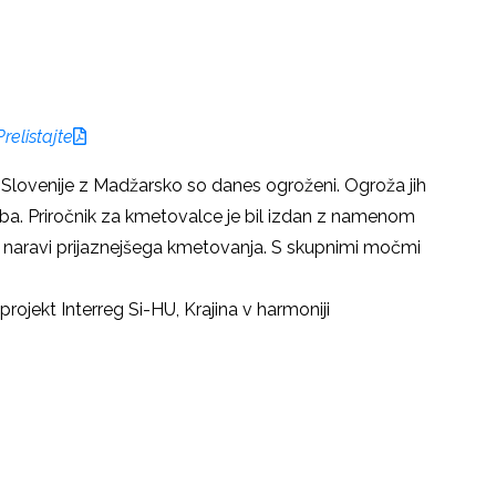
Prelistajte
ji Slovenije z Madžarsko so danes ogroženi. Ogroža jih
aba. Priročnik za kmetovalce je bil izdan z namenom
ije naravi prijaznejšega kmetovanja. S skupnimi močmi
projekt Interreg Si-HU, Krajina v harmoniji