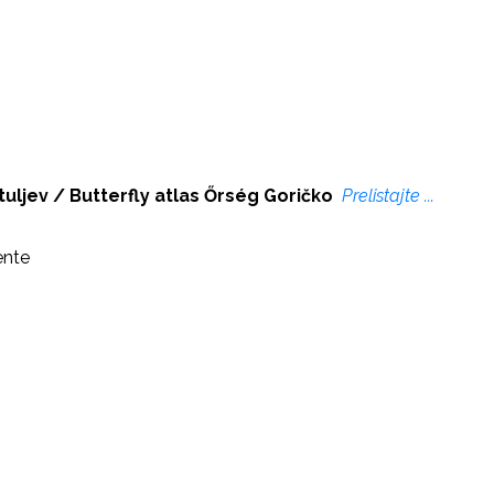
uljev / Butterfly atlas Őrség Goričko
Prelistajte ...
ente