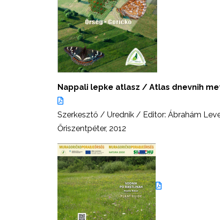
Nappali lepke atlasz / Atlas dnevnih met
Szerkesztő / Urednik / Editor: Ábrahám Lev
Őriszentpéter, 2012