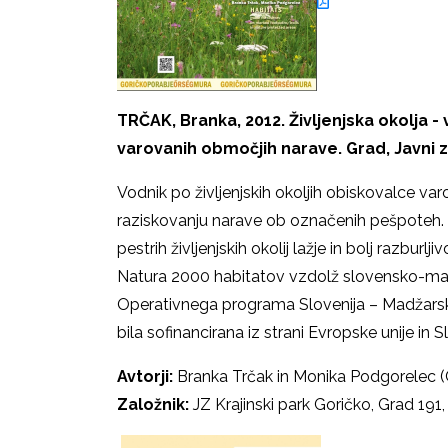
TRČAK, Branka, 2012. Življenjska okolja
varovanih območjih narave. Grad, Javni z
Vodnik po življenjskih okoljih obiskovalce v
raziskovanju narave ob označenih pešpoteh.
pestrih življenjskih okolij lažje in bolj razburl
Natura 2000 habitatov vzdolž slovensko-madža
Operativnega programa Slovenija – Madžarska,
bila sofinancirana iz strani Evropske unije in S
Avtorji:
Branka Trčak in Monika Podgorelec (Ce
Založnik:
JZ Krajinski park Goričko, Grad 191