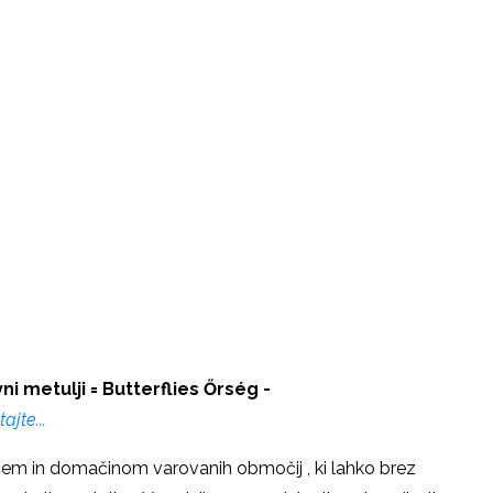
ni metulji = Butterflies
Őrség -
ajte...
cem in domačinom varovanih območij , ki lahko brez