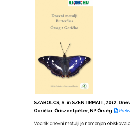
SZABOLCS, S. in SZENTIRMAI I., 2012. Dnev
Goričko. Őriszentpéter, NP Őrség.
Prelist
Vodnik dnevni metulji je namenjen obiskoval