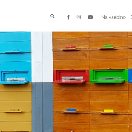
Na vsebino