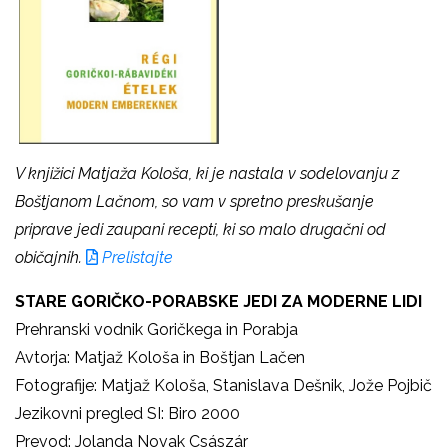
V knjižici Matjaža Kološa, ki je nastala v sodelovanju z
Boštjanom Lačnom, so vam v spretno preskušanje
priprave jedi zaupani recepti, ki so malo drugačni od
običajnih.
Prelistajte
STARE GORIČKO-PORABSKE JEDI ZA MODERNE LIDI
Prehranski vodnik Goričkega in Porabja
Avtorja: Matjaž Kološa in Boštjan Lačen
Fotografije: Matjaž Kološa, Stanislava Dešnik, Jože Pojbič
Jezikovni pregled SI: Biro 2000
Prevod: Jolanda Novak Császár