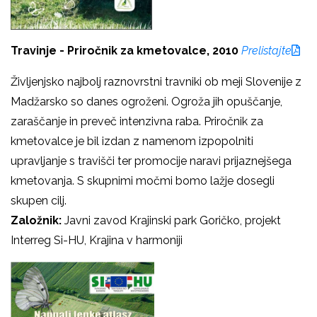
Travinje - Priročnik za kmetovalce, 2010
Prelistajte
Življenjsko najbolj raznovrstni travniki ob meji Slovenije z
Madžarsko so danes ogroženi. Ogroža jih opuščanje,
zaraščanje in preveč intenzivna raba. Priročnik za
kmetovalce je bil izdan z namenom izpopolniti
upravljanje s travišči ter promocije naravi prijaznejšega
kmetovanja. S skupnimi močmi bomo lažje dosegli
skupen cilj.
Založnik:
Javni zavod Krajinski park Goričko, projekt
Interreg Si-HU, Krajina v harmoniji