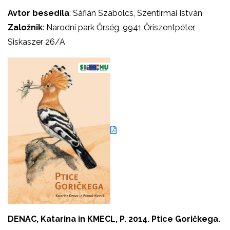
Avtor besedila
: Sáfián Szabolcs, Szentirmai István
Založnik
: Narodni park Őrség, 9941 Őriszentpéter,
Siskaszer 26/A
DENAC, Katarina in KMECL, P. 2014. Ptice Goričkega.