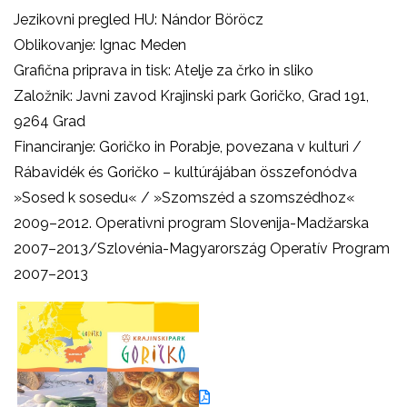
Jezikovni pregled HU: Nándor Böröcz
Oblikovanje: Ignac Meden
Grafična priprava in tisk: Atelje za črko in sliko
Založnik: Javni zavod Krajinski park Goričko, Grad 191,
9264 Grad
Financiranje: Goričko in Porabje, povezana v kulturi /
Rábavidék és Goričko – kultúrájában összefonódva
»Sosed k sosedu« / »Szomszéd a szomszédhoz«
2009–2012. Operativni program Slovenija-Madžarska
2007–2013/Szlovénia-Magyarország Operatív Program
2007–2013