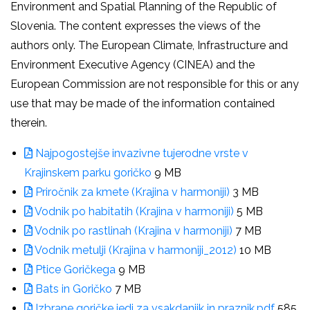
Environment and Spatial Planning of the Republic of
Slovenia. The content expresses the views of the
authors only. The European Climate, Infrastructure and
Environment Executive Agency (CINEA) and the
European Commission are not responsible for this or any
use that may be made of the information contained
therein.
Najpogostejše invazivne tujerodne vrste v
Krajinskem parku goričko
9 MB
Priročnik za kmete (Krajina v harmoniji)
3 MB
Vodnik po habitatih (Krajina v harmoniji)
5 MB
Vodnik po rastlinah (Krajina v harmoniji)
7 MB
Vodnik metulji (Krajina v harmoniji_2012)
10 MB
Ptice Goričkega
9 MB
Bats in Goričko
7 MB
Izbrane goričke jedi za vsakdanjik in praznik.pdf
585