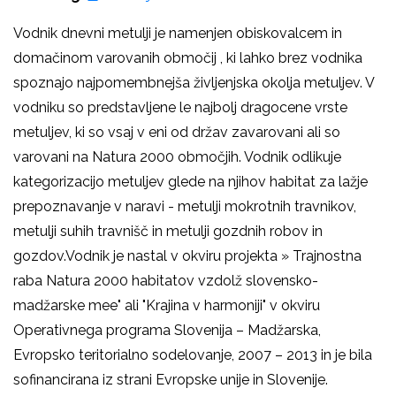
Vodnik dnevni metulji je namenjen obiskovalcem in
domačinom varovanih območij , ki lahko brez vodnika
spoznajo najpomembnejša življenjska okolja metuljev. V
vodniku so predstavljene le najbolj dragocene vrste
metuljev, ki so vsaj v eni od držav zavarovani ali so
varovani na Natura 2000 območjih. Vodnik odlikuje
kategorizacijo metuljev glede na njihov habitat za lažje
prepoznavanje v naravi - metulji mokrotnih travnikov,
metulji suhih travnišč in metulji gozdnih robov in
gozdov.Vodnik je nastal v okviru projekta » Trajnostna
raba Natura 2000 habitatov vzdolž slovensko-
madžarske mee" ali "Krajina v harmoniji" v okviru
Operativnega programa Slovenija – Madžarska,
Evropsko teritorialno sodelovanje, 2007 – 2013 in je bila
sofinancirana iz strani Evropske unije in Slovenije.