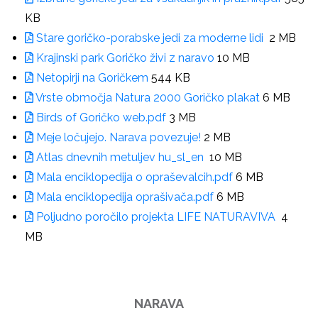
KB
Stare goričko-porabske jedi za moderne lidi
2 MB
Krajinski park Goričko živi z naravo
10 MB
Netopirji na Goričkem
544 KB
Vrste območja Natura 2000 Goričko plakat
6 MB
Birds of Goričko web.pdf
3 MB
Meje ločujejo. Narava povezuje!
2 MB
Atlas dnevnih metuljev hu_sl_en
10 MB
Mala enciklopedija o opraševalcih.pdf
6 MB
Mala enciklopedija oprašivača.pdf
6 MB
Poljudno poročilo projekta LIFE NATURAVIVA
4
MB
NARAVA