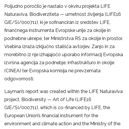
Poljudno poročilo je nastalo v okviru projekta LIFE
Naturaviva, Biodiverziteta — umetnost življenja (LIFE16
GIE/SI/000711), ki je sofinanciran iz sredstev LIFE,
finančnega instrumenta Evropske unije za okolje in
podnebne ukrepe, ter Ministrstva RS za okolje in prostor.
Vsebina izraža izključno stališča avtorjev. Zanjo in za
morebitno iz nje izhajajočo uporabo informacij Evropska
izvršna agencija za podnebje, infrastrukturo in okolje
(CINEA) ter Evropska komisija ne prevzemata
odgovornosti.
Layman’s report was created within the LIFE Naturaviva
project, Biodiversity — Art of Life (LIFE16
GIE/SI/000711), which is co-financed by LIFE, the
European Union’s financial instrument for the
environment and climate action and the Ministry of the