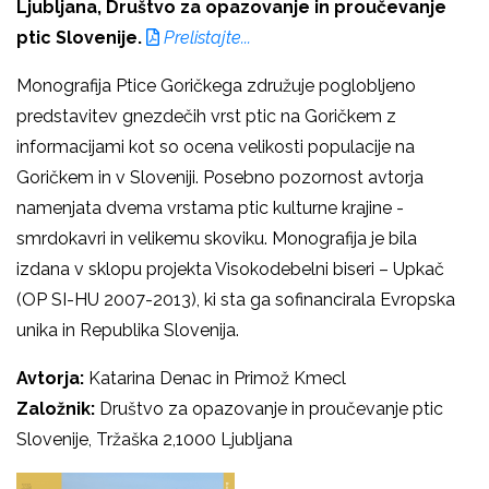
Ljubljana, Društvo za opazovanje in proučevanje
ptic Slovenije.
Prelistajte...
Monografija Ptice Goričkega združuje poglobljeno
predstavitev gnezdečih vrst ptic na Goričkem z
informacijami kot so ocena velikosti populacije na
Goričkem in v Sloveniji. Posebno pozornost avtorja
namenjata dvema vrstama ptic kulturne krajine -
smrdokavri in velikemu skoviku. Monografija je bila
izdana v sklopu projekta Visokodebelni biseri – Upkač
(OP SI-HU 2007-2013), ki sta ga sofinancirala Evropska
unika in Republika Slovenija.
Avtorja:
Katarina Denac in Primož Kmecl
Založnik:
Društvo za opazovanje in proučevanje ptic
Slovenije, Tržaška 2,1000 Ljubljana