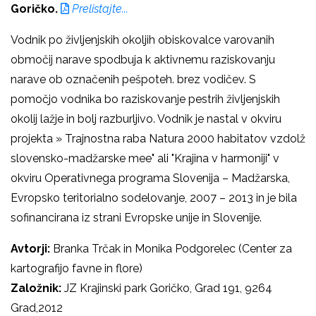
Goričko.
Prelistajte...
Vodnik po življenjskih okoljih obiskovalce varovanih
območij narave spodbuja k aktivnemu raziskovanju
narave ob označenih pešpoteh. brez vodičev. S
pomočjo vodnika bo raziskovanje pestrih življenjskih
okolij lažje in bolj razburljivo. Vodnik je nastal v okviru
projekta » Trajnostna raba Natura 2000 habitatov vzdolž
slovensko-madžarske mee" ali "Krajina v harmoniji" v
okviru Operativnega programa Slovenija – Madžarska,
Evropsko teritorialno sodelovanje, 2007 – 2013 in je bila
sofinancirana iz strani Evropske unije in Slovenije.
Avtorji:
Branka Trčak in Monika Podgorelec (Center za
kartografijo favne in flore)
Založnik:
JZ Krajinski park Goričko, Grad 191, 9264
Grad,2012