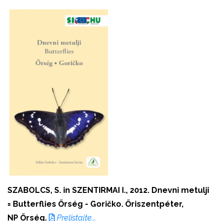
SZABOLCS, S. in SZENTIRMAI I., 2012. Dnevni metulji
= Butterflies
Őrség - Goričko. Őriszentpéter,
NP Őrség.
Prelistajte...