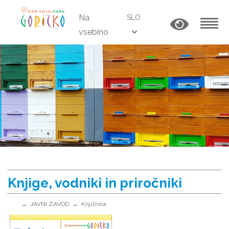
Na
SLO
vsebino
MENU
Knjige, vodniki in priročniki
JAVNI ZAVOD
Knjižnica