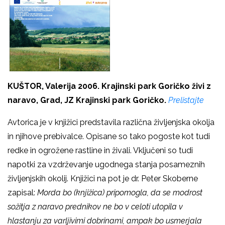
KUŠTOR, Valerija 2006. Krajinski park Goričko živi z
naravo, Grad, JZ Krajinski park Goričko.
Prelistajte
Avtorica je v knjižici predstavila različna življenjska okolja
in njihove prebivalce. Opisane so tako pogoste kot tudi
redke in ogrožene rastline in živali. Vključeni so tudi
napotki za vzdrževanje ugodnega stanja posameznih
življenjskih okolij. Knjižici na pot je dr. Peter Skoberne
zapisal:
Morda bo (knjižica) pripomogla, da se modrost
sožitja z naravo prednikov ne bo v celoti utopila v
hlastanju za varljivimi dobrinami, ampak bo usmerjala