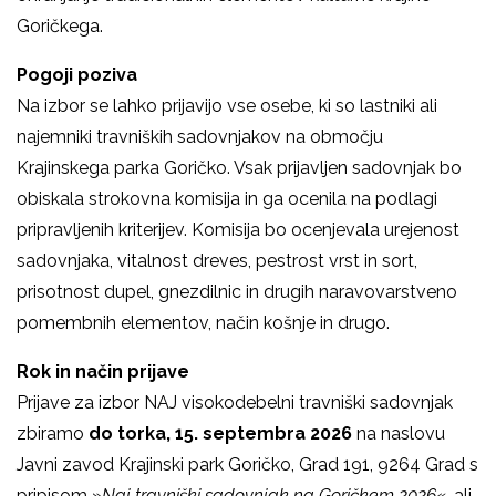
Goričkega.
Pogoji poziva
Na izbor se lahko prijavijo vse osebe, ki so lastniki ali
najemniki travniških sadovnjakov na območju
Krajinskega parka Goričko. Vsak prijavljen sadovnjak bo
obiskala strokovna komisija in ga ocenila na podlagi
pripravljenih kriterijev. Komisija bo ocenjevala urejenost
sadovnjaka, vitalnost dreves, pestrost vrst in sort,
prisotnost dupel, gnezdilnic in drugih naravovarstveno
pomembnih elementov, način košnje in drugo.
Rok in način prijave
Prijave za izbor NAJ visokodebelni travniški sadovnjak
zbiramo
do torka, 15. septembra 2026
na naslovu
Javni zavod Krajinski park Goričko, Grad 191, 9264 Grad s
pripisom »
Naj travniški sadovnjak na Goričkem 2026«
, ali