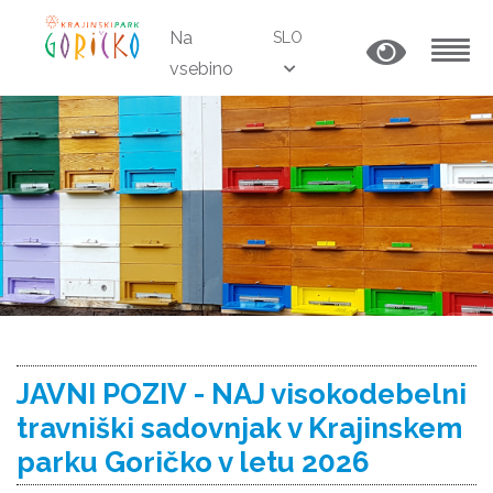
Na
SLO
vsebino
MENU
JAVNI POZIV - NAJ visokodebelni
travniški sadovnjak v Krajinskem
parku Goričko v letu 2026