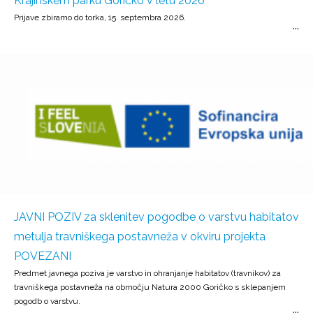
Krajinskem parku Goričko v letu 2026
Prijave zbiramo do torka, 15. septembra 2026.
JAVNI POZIV za sklenitev pogodbe o varstvu habitatov
metulja travniškega postavneža v okviru projekta
POVEZANI
Predmet javnega poziva je varstvo in ohranjanje habitatov (travnikov) za
travniškega postavneža na območju Natura 2000 Goričko s sklepanjem
pogodb o varstvu.