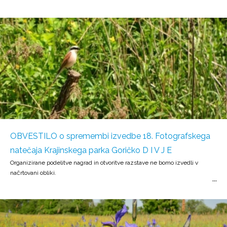
OBVESTILO o spremembi izvedbe 18. Fotografskega
natečaja Krajinskega parka Goričko D I V J E
Organizirane podelitve nagrad in otvoritve razstave ne bomo izvedli v
načrtovani obliki.