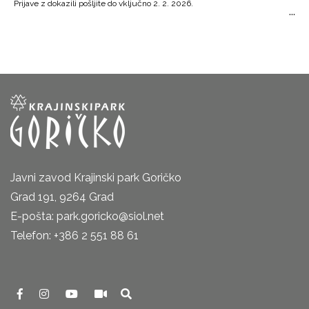
Prijave z dokazili pošljite do vključno 2. 2. 2026.
Javni zavod Krajinski park Goričko
Grad 191, 9264 Grad
E-pošta: park.goricko@siol.net
Telefon: +386 2 551 88 61