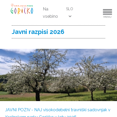
Na
SLO
vsebino
MENU
Javni razpisi 2026
JAVNI POZIV - NAJ visokodebelni travniški sadovnjak v