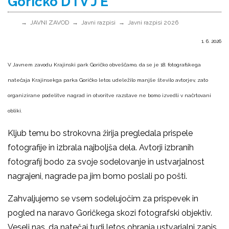
Goričko D I V J E
JAVNI ZAVOD
Javni razpisi
Javni razpisi 2026
1. 6. 2026
V Javnem zavodu Krajinski park Goričko obveščamo, da se je 18. fotografskega
natečaja Krajinsekga parka Goričko
letos udeležilo manjše število avtorjev, zato
organizirane podelitve nagrad in otvoritve razstave ne bomo izvedli v načrtovani
obliki.
Kljub temu bo strokovna žirija pregledala prispele
fotografije in izbrala najboljša dela. Avtorji izbranih
fotografij bodo za svoje sodelovanje in ustvarjalnost
nagrajeni, nagrade pa jim bomo poslali po pošti.
Zahvaljujemo se vsem sodelujočim za prispevek in
pogled na naravo Goričkega skozi fotografski objektiv.
Veseli nas, da natečaj tudi letos ohranja ustvarjalni zapis