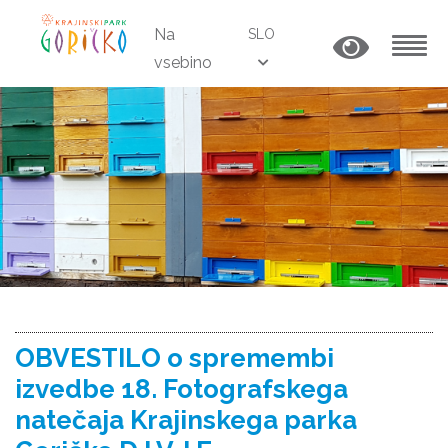
Na
SLO
vsebino
MENU
OBVESTILO o spremembi
izvedbe 18. Fotografskega
natečaja Krajinskega parka