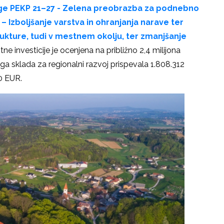
ge PEKP 21–27 - Zelena preobrazba za podnebno
 – Izboljšanje varstva in ohranjanja narave ter
rukture, tudi v mestnem okolju, ter zmanjšanje
ne investicije je ocenjena na približno 2,4 milijona
ga sklada za regionalni razvoj prispevala 1.808.312
0 EUR.