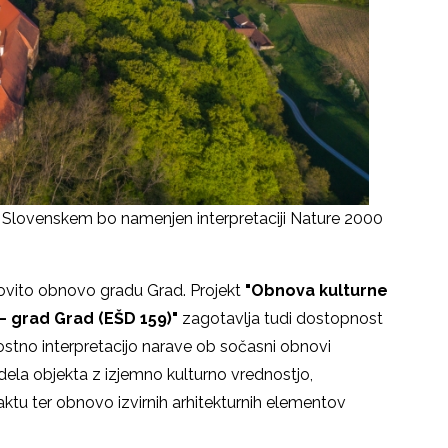
a Slovenskem bo namenjen interpretaciji Nature 2000
lovito obnovo gradu Grad. Projekt
"Obnova kulturne
– grad Grad (EŠD 159)"
zagotavlja tudi dostopnost
tno interpretacijo narave ob sočasni obnovi
dela objekta z izjemno kulturno vrednostjo,
aktu ter obnovo izvirnih arhitekturnih elementov