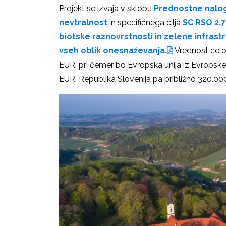
Projekt se izvaja v sklopu
Prednostne nalo
nevtralnost
in specifičnega cilja
SC RSO 2.7
biotske raznovrstnosti in zelene infrast
vseh oblik onesnaževanja.
Vrednost celot
EUR, pri čemer bo Evropska unija iz Evropske
EUR, Republika Slovenija pa približno 320.00