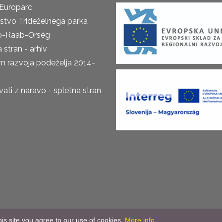
Europarc
rstvo Trideželnega parka
o-Raab-Őrség
 stran - arhiv
m razvoja podeželja 2014-
ti z naravo - spletna stran
is site you agree to our use of cookies.
More info