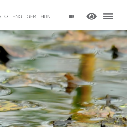
SLO
ENG
GER
HUN
MENU