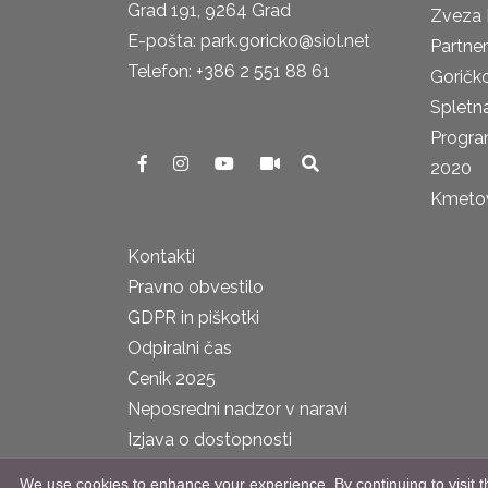
Grad 191, 9264 Grad
Zveza 
E-pošta: park.goricko@siol.net
Partne
Telefon: +386 2 551 88 61
Goričk
Spletna
Progra
2020
Kmetova
Kontakti
Pravno obvestilo
GDPR in piškotki
Odpiralni čas
Cenik 2025
Neposredni nadzor v naravi
Izjava o dostopnosti
We use cookies to enhance your experience. By continuing to visit th