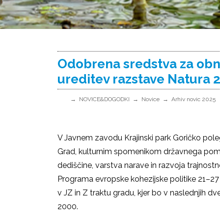
Odobrena sredstva za obn
ureditev razstave Natura 
NOVICE&DOGODKI
Novice
Arhiv novic 2025
V Javnem zavodu Krajinski park Goričko pol
Grad, kulturnim spomenikom državnega pome
dediščine, varstva narave in razvoja trajnost
Programa evropske kohezijske politike 21–27
v JZ in Z traktu gradu, kjer bo v naslednjih d
2000.