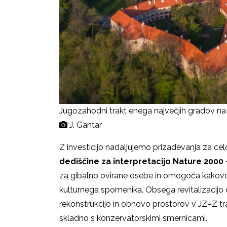
Jugozahodni trakt enega največjih gradov n
J. Gantar
Z investicijo nadaljujemo prizadevanja za ce
dediščine za interpretacijo Nature 2000 
za gibalno ovirane osebe in omogoča kakovos
kulturnega spomenika. Obsega revitalizacijo 
rekonstrukcijo in obnovo prostorov v JZ–Z tr
skladno s konzervatorskimi smernicami.