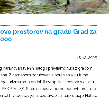
ovo prostorov na gradu Grad za
2000
15. 12. 2025
eg naravovarstvenih nalog upravljamo tudi z gradom
na. Z namenom združevanja ohranjanja kulturne
nega turizma smo pridobili evropska sredstva v okviru
 (PEKP 21–27). S temi sredstvi bomo obnovili prostore
veh letih vzpostavljena razstava za interpretacijo Nature