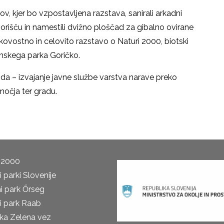
v, kjer bo vzpostavljena razstava, sanirali arkadni
orišču in namestili dvižno ploščad za gibalno ovirane
kovostno in celovito razstavo o Naturi 2000, biotski
jinskega parka Goričko.
a – izvajanje javne službe varstva narave preko
očja ter gradu.
 2000
 parki Slovenije
i park Őrseg
i park Raab
ka Zelena vez