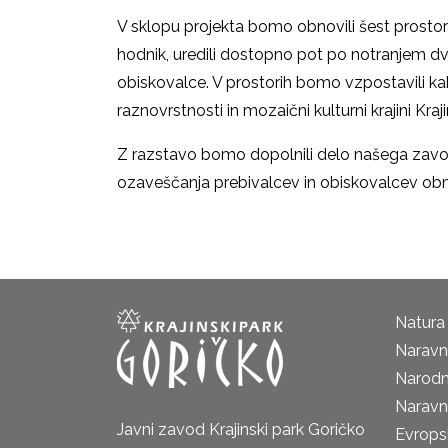
V sklopu projekta bomo obnovili šest prostoro
hodnik, uredili dostopno pot po notranjem dv
obiskovalce. V prostorih bomo vzpostavili ka
raznovrstnosti in mozaični kulturni krajini Kra
Z razstavo bomo dopolnili delo našega zavod
ozaveščanja prebivalcev in obiskovalcev obm
Natura
Naravni
Narodn
Naravn
Javni zavod Krajinski park Goričko
Evrops