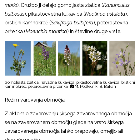
morio
). Družbo ji delajo gomoljasta zlatica (
Ranunculus
bulbosus
), pikastocvetna kukavica (
Neotinea ustulata
),
brstični kamnokreč (
Saxifraga bulbifera
), peteroštevna
prženka (
Moenchia mantica
) in številne druge vrste.
Gomoljasta zlatica, navadna kukavica, pikastocvetna kukavica, brstični
kamnokreč, peteroštevna prženka
M. Podletnik, B. Bakan
Režim varovanja območja
Z aktom o zavarovanju širšega zavarovanega območja
se na zavarovanem območju glede na vrsto širšega
zavarovanega območja lahko prepovejo, omejijo ali
drugače uredijo: