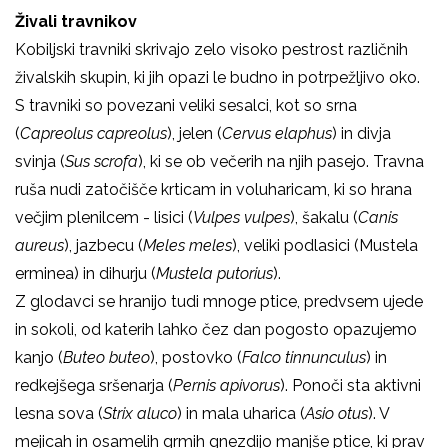
Živali travnikov
Kobiljski travniki skrivajo zelo visoko pestrost različnih
živalskih skupin, ki jih opazi le budno in potrpežljivo oko.
S travniki so povezani veliki sesalci, kot so srna
(
Capreolus capreolus
), jelen (
Cervus elaphus
) in divja
svinja (
Sus scrofa
), ki se ob večerih na njih pasejo. Travna
ruša nudi zatočišče krticam in voluharicam, ki so hrana
večjim plenilcem - lisici (
Vulpes vulpes
), šakalu (
Canis
aureus
), jazbecu (
Meles meles
), veliki podlasici (Mustela
erminea) in dihurju (
Mustela putorius
).
Z glodavci se hranijo tudi mnoge ptice, predvsem ujede
in sokoli, od katerih lahko čez dan pogosto opazujemo
kanjo (
Buteo buteo
), postovko (
Falco tinnunculus
) in
redkejšega sršenarja (
Pernis apivorus
). Ponoči sta aktivni
lesna sova (
Strix aluco
) in mala uharica (
Asio otus
). V
mejicah in osamelih grmih gnezdijo manjše ptice, ki prav