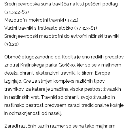
Srednjeevropska suha travišča na kisli peščeni podlagi
(34.322-S3)
Mezotrofni mokrotni travniki (37.21)
Vlažni travniki s trstikasto stožko (37.313-S1)
Srednjeevropski mezotrofni do evtrofni nižinski travniki
(38.22)
Območje jugozahodno od Kobilja je eno redkih predelov
znotraj Krajinskega parka Goričko, kjer so se v majhnem
deležu ohranili ekstenzivni travniki, ki širom Evrope
izginjajo. Gre za strnjen kompleks različnih tipov
travnikov, za katere je značilna visoka pestrost živalskih
in rastlinskih vrst. Travniki so ohranili svojo živalsko in
rastlinsko pestrost predvsem zaradi tradicionalne košnje
in odmaknjenosti od naselij.
Zaradi različnih talnih razmer so se na tako majhnem