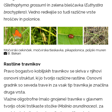
(
Stethophyma grossum
) in zelena bleščavka (
Euthystira
brachyptera
). Vedno redkejše so tudi različne vrste
hroščev in polonice.
Močvirski cekinček, močvirska tleskavka, pikapolonica, poljski muren
B. Bakan
Rastline travnikov
Pravo bogastvo kobiljskih travnikov se skriva v njihovi
osnovni strukturi, ki jo tvorijo različne rastline. Osnovni
gradnik so seveda trave in za vsak tip travnika je značilna
druga vrsta.
Vlažne oligotrofne (malo gnojene) travnike v glavnem
tvorijo otoki trstikaste stožke (
Molinia arundinacea
), za