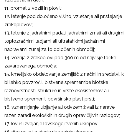
11. promet z vozili in plovili;
12. letenje pod določeno višino, vzletanje ali pristajanje
zrakoplovov;
13. letenje z jadralnimi padali, jadralnimi zmaji ali drugimi
toplozračnimi ladjami ali ultralahkimi jadralnimi
napravami zunaj za to določenih območij;
14. vožnja z zrakoplovi pod 300 m od najvišje točke
zavarovanega območja;
15. kmetijsko obdelovanje zemljišč z načini in sredstvi, ki
bi lahko povzročili bistvene spremembe biotske
raznovrstnosti, strukture in vrste ekosistemov ali
bistveno spremenili površinsko plast prsti;
16. vznemirjanje, ubijanje ali odvzem živali iz narave,
razen zaradi ekoloških in drugih opravičljivih razlogov;
17. lov in izvajanje lovskogojitvenih ukrepov;
18. ribolov in izvajanje ribogojnih ukrepov;