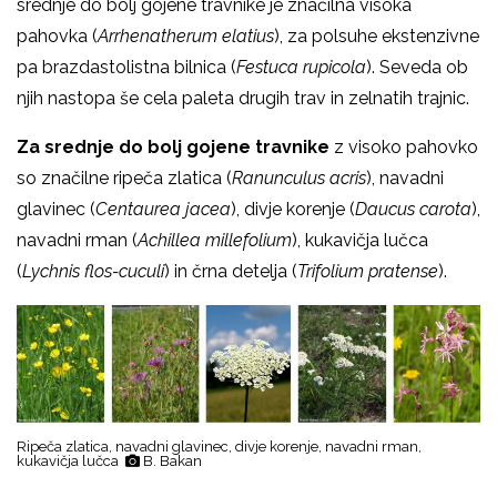
srednje do bolj gojene travnike je značilna visoka
pahovka (
Arrhenatherum elatius
), za polsuhe ekstenzivne
pa brazdastolistna bilnica (
Festuca rupicola
). Seveda ob
njih nastopa še cela paleta drugih trav in zelnatih trajnic.
Za srednje do bolj gojene travnike
z visoko pahovko
so značilne ripeča zlatica (
Ranunculus acris
), navadni
glavinec (
Centaurea jacea
), divje korenje (
Daucus carota
),
navadni rman (
Achillea millefolium
), kukavičja lučca
(
Lychnis flos-cuculi
) in črna detelja (
Trifolium pratense
).
Ripeča zlatica, navadni glavinec, divje korenje, navadni rman,
kukavičja lučca
B. Bakan