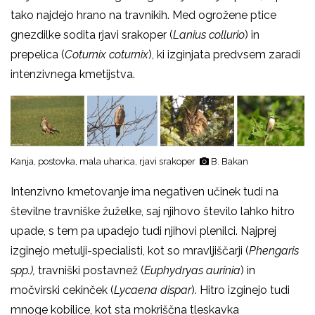
tako najdejo hrano na travnikih. Med ogrožene ptice
gnezdilke sodita rjavi srakoper (
Lanius collurio
) in
prepelica (
Coturnix coturnix
), ki izginjata predvsem zaradi
intenzivnega kmetijstva.
Kanja, postovka, mala uharica, rjavi srakoper
B. Bakan
Intenzivno kmetovanje ima negativen učinek tudi na
številne travniške žuželke, saj njihovo število lahko hitro
upade, s tem pa upadejo tudi njihovi plenilci. Najprej
izginejo metulji-specialisti, kot so mravljiščarji (
Phengaris
spp.),
travniški postavnež (
Euphydryas aurinia
) in
močvirski cekinček (
Lycaena dispar
). Hitro izginejo tudi
mnoge kobilice, kot sta mokriščna tleskavka