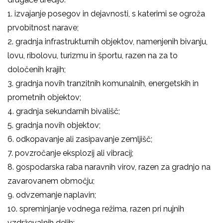
1. izvajanje posegov in dejavnosti, s katerimi se ogroža
prvobitnost narave;
2. gradnja infrastrukturnih objektov, namenjenih bivanju,
lovu, ribolovu, turizmu in športu, razen na za to
določenih krajih;
3. gradnja novih tranzitnih komunalnih, energetskih in
prometnih objektov;
4. gradnja sekundarnih bivališč;
5. gradnja novih objektov;
6. odkopavanje ali zasipavanje zemljišč;
7. povzročanje eksplozij ali vibracij;
8. gospodarska raba naravnih virov, razen za gradnjo na
zavarovanem območju;
9. odvzemanje naplavin;
10. spreminjanje vodnega režima, razen pri nujnih
vzdrževalnih delih;