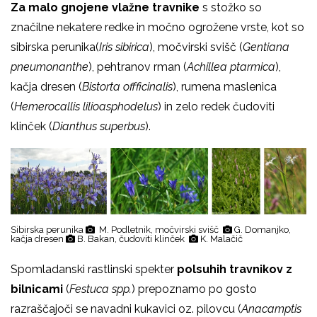
Za malo gnojene vlažne travnike
s stožko so
značilne nekatere redke in močno ogrožene vrste, kot so
sibirska perunika(
Iris sibirica
), močvirski svišč (
Gentiana
pneumonanthe
), pehtranov rman (
Achillea ptarmica
),
kačja dresen (
Bistorta offficinalis
), rumena maslenica
(
Hemerocallis lilioasphodelus
) in zelo redek čudoviti
klinček (
Dianthus superbus
).
Sibirska perunika
M. Podletnik, močvirski svišč
G. Domanjko,
kačja dresen
B. Bakan, čudoviti klinček
K. Malačič
Spomladanski rastlinski spekter
polsuhih travnikov z
bilnicami
(
Festuca spp.
) prepoznamo po gosto
razraščajoči se navadni kukavici oz. pilovcu (
Anacamptis