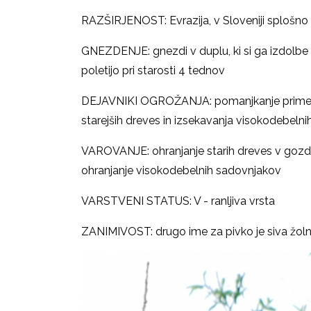
RAZŠIRJENOST: Evrazija, v Sloveniji splošno 
GNEZDENJE: gnezdi v duplu, ki si ga izdolbe
poletijo pri starosti 4 tednov
DEJAVNIKI OGROŽANJA: pomanjkanje primerne
starejših dreves in izsekavanja visokodebeln
VAROVANJE: ohranjanje starih dreves v gozdn
ohranjanje visokodebelnih sadovnjakov
VARSTVENI STATUS: V - ranljiva vrsta
ZANIMIVOST: drugo ime za pivko je siva žolna