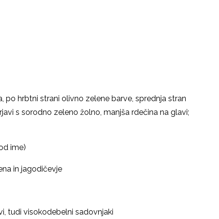
 po hrbtni strani olivno zelene barve, sprednja stran
javi s sorodno zeleno žolno, manjša rdečina na glavi;
tod ime)
ena in jagodičevje
, tudi visokodebelni sadovnjaki