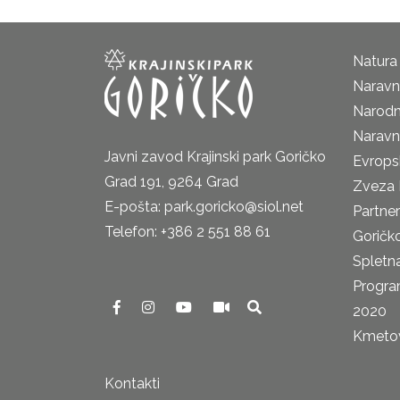
Natura
Naravni
Narodn
Naravn
Javni zavod Krajinski park Goričko
Evrops
Grad 191, 9264 Grad
Zveza 
E-pošta: park.goricko@siol.net
Partne
Telefon: +386 2 551 88 61
Goričk
Spletna
Progra
2020
Kmetova
Kontakti