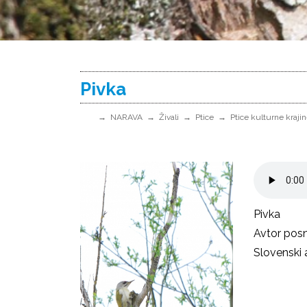
Pivka
NARAVA
Živali
Ptice
Ptice kulturne kraji
Pivka
Avtor posne
Slovenski 