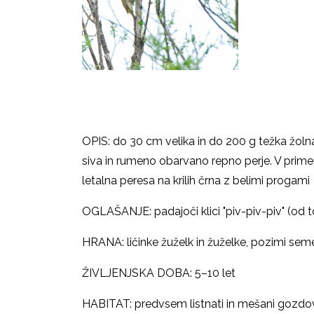
OPIS: do 30 cm velika in do 200 g težka žolna,
siva in rumeno obarvano repno perje. V primer
letalna peresa na krilih črna z belimi progami
OGLAŠANJE: padajoči klici "piv-piv-piv" (od 
HRANA: ličinke žuželk in žuželke, pozimi sem
ŽIVLJENJSKA DOBA: 5
–
10 let
HABITAT: predvsem listnati in mešani gozdovi