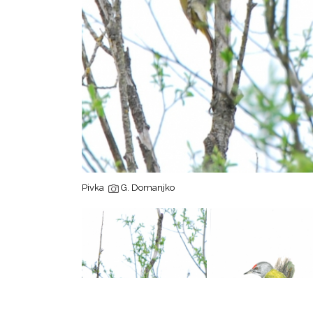
Pivka
G. Domanjko