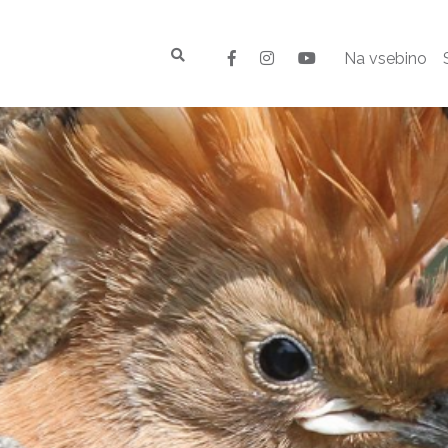
Na vsebino