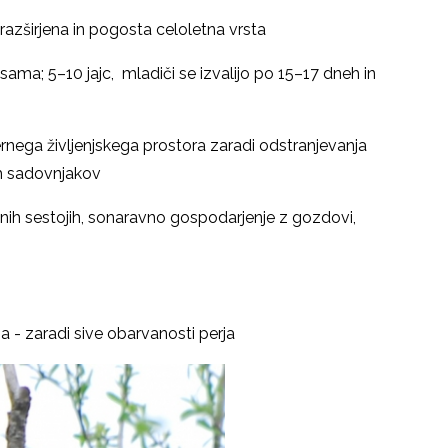
razširjena in pogosta celoletna vrsta
 sama; 5
–
10 jajc, mladiči se izvalijo po 15
–
17 dneh in
ga življenjskega prostora zaradi odstranjevanja
ih sadovnjakov
ih sestojih, sonaravno gospodarjenje z gozdovi,
 - zaradi sive obarvanosti perja