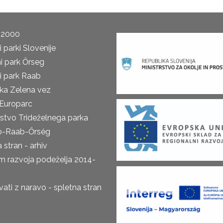
 2000
 parki Slovenije
i park Őrseg
i park Raab
ka Zelena vez
Europarc
rstvo Trideželnega parka
o-Raab-Őrség
 stran - arhiv
m razvoja podeželja 2014-
ti z naravo - spletna stran