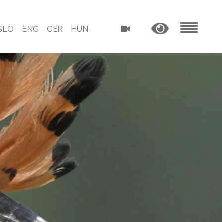
SLO
ENG
GER
HUN
MENU