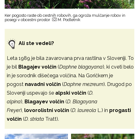
Ker pogosto raste ob cestnih robovih, ga ogroža mulčanje robov in
posegi v obcestni prostor
M. Podletnik
Ali ste vedeli?
Leta 1989 je bila zavarovana prva rastlina v Sloveniji. To
je bil
Blagajev volčin
(
Daphne blagayana
), ki cveti belo
in je sorodnik dišečega volčina. Na Goričkem je
pogost
navadni volčin
(
Daphne mezreum
). Drugod po
Sloveniji uspevajo še
alpski volčin
(
D.
alpina
),
Blagayev volčin
(
D. Blagayana
Freyer
),
lovorolistni volčin
(
D. laureola
L.) in
progasti
volčin
(
D. striata
Tratt).