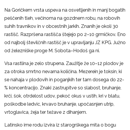
Na Goričkem vrsta uspeva na osvetljenih in manj bogatih
peščenih tleh, večinoma na gozdnem robu, na robovih
suhih travnikov in v obcestnih jarkih. Znanih je okoli 30
rastišč. Razpršena rastišča štejejo po 2
–
10 grmičkov. Eno
od najbolj številčnih rastišč je v upravljanju JZ KPG. Južno
od železniške proge M. Sobota
–
Hodoš ga ni.
Vsa rastlina je zelo strupena. Zaužitje že 10
–
12 plodov je
za otroka smrtno nevarna količina. Mezerein je toksin, ki
se nahaja v plodovih in poganjkih ter tam dosega do 22-
% koncentracijo. Znaki zastrupitve so slabost, bruhanje,
krči, šok, otrdelost udov, pekoč okus v ustih, kri v blatu,
poškodbe ledvic, krvavo bruhanje, upočasnjen utrip,
vrtoglavica, žeja ter težave z dihanjem.
Latinsko ime rodu izvira iz starogrškega mita o bogu