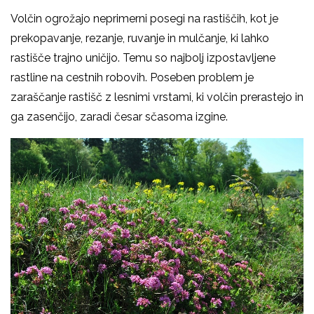
Volčin ogrožajo neprimerni posegi na rastiščih, kot je
prekopavanje, rezanje, ruvanje in mulčanje, ki lahko
rastišče trajno uničijo. Temu so najbolj izpostavljene
rastline na cestnih robovih. Poseben problem je
zaraščanje rastišč z lesnimi vrstami, ki volčin prerastejo in
ga zasenčijo, zaradi česar sčasoma izgine.