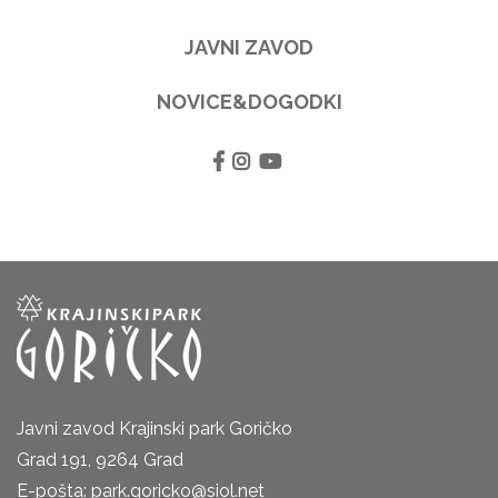
JAVNI ZAVOD
NOVICE&DOGODKI
Javni zavod Krajinski park Goričko
Grad 191, 9264 Grad
E-pošta: park.goricko@siol.net