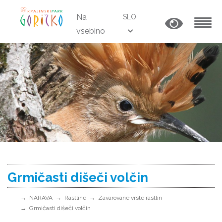
Na
SLO
vsebino
MENU
Grmičasti dišeči volčin
NARAVA
Rastline
Zavarovane vrste rastlin
Grmičasti dišeči volčin