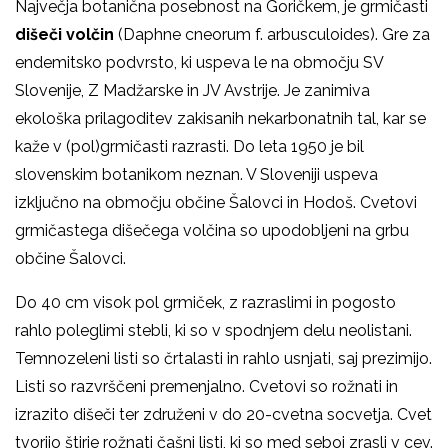
Največja botanična posebnost na Goričkem, je grmičasti
dišeči volčin
(Daphne cneorum f. arbusculoides). Gre za
endemitsko podvrsto, ki uspeva le na območju SV
Slovenije, Z Madžarske in JV Avstrije. Je zanimiva
ekološka prilagoditev zakisanih nekarbonatnih tal, kar se
kaže v (pol)grmičasti razrasti. Do leta 1950 je bil
slovenskim botanikom neznan. V Sloveniji uspeva
izključno na območju občine Šalovci in Hodoš. Cvetovi
grmičastega dišečega volčina so upodobljeni na grbu
občine Šalovci.
Do 40 cm visok pol grmiček, z razraslimi in pogosto
rahlo poleglimi stebli, ki so v spodnjem delu neolistani.
Temnozeleni listi so črtalasti in rahlo usnjati, saj prezimijo.
Listi so razvrščeni premenjalno. Cvetovi so rožnati in
izrazito dišeči ter združeni v do 20-cvetna socvetja. Cvet
tvorijo štirje rožnati čašni listi, ki so med seboj zrasli v cev.