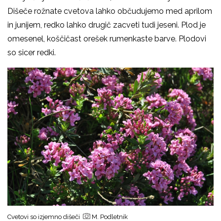
Dišeče rožnate cvetova lahko občudujemo med aprilom
in junijem, redko lahko drugič zacveti tudi jeseni. Plod je
omesenel, koščičast orešek rumenkaste barve. Plodovi
so sicer redki.
Cvetovi so izjemno dišeči
M. Podletnik