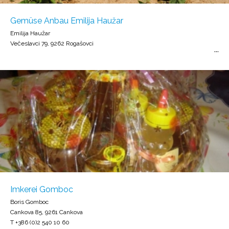
Gemüse Anbau Emilija Haužar
Emilija Haužar
Večeslavci 79, 9262 Rogašovci
Imkerei Gomboc
Boris Gomboc
Cankova 85, 9261 Cankova
T +386 (0)2 540 10 60