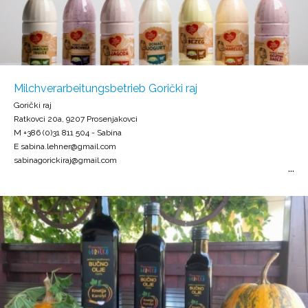
Milchverarbeitungsbetrieb Gorički raj
Gorički raj
Ratkovci 20a, 9207 Prosenjakovci
M +386 (0)31 811 504 - Sabina
E sabina.lehner@gmail.com
sabinagorickiraj@gmail.com