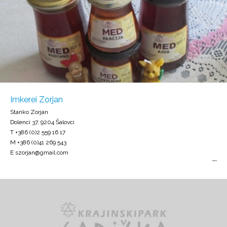
Imkerei Zorjan
Stanko Zorjan
Dolenci 37, 9204 Šalovci
T +386 (0)2 559 16 17
M +386 (0)41 269 543
E szorjan@gmail.com