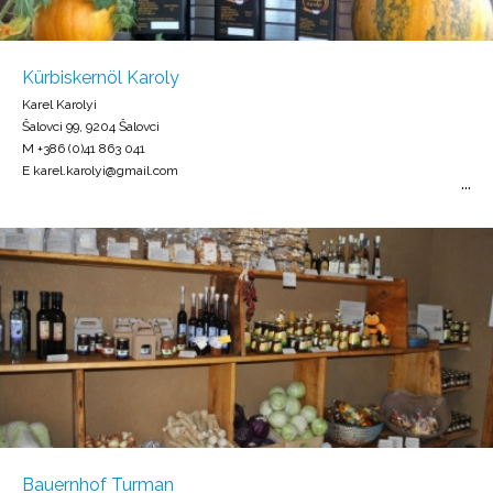
Kürbiskernöl Karoly
Karel Karolyi
Šalovci 99, 9204 Šalovci
M +386 (0)41 863 041
E karel.karolyi@gmail.com
Bauernhof Turman