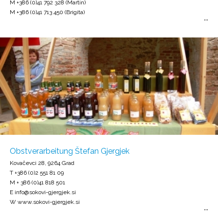
M +386 (0)41 792 328 (Martin)
M +386 (0)41 713 450 (Brigita)
Obstverarbeitung Štefan Gjergjek
Kovačevci 28, 9264 Grad
T +386 (0)2 551 81 09
M + 386 (0)41 818 501
E info@sokovi-gjergjek.si
W www.sokovi-gjergjek.si