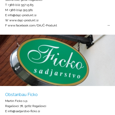
T +386 (0)2 557 15 85
M +386 (0)41 915 961
E info@dajc-produkt.si
W www.dajc-produkt.si
F www.facebook.com/DAJČ-Produkt
Obstanbau Ficko
Martin Ficko s.p.
Rogašovci 78, 9262 Rogašovci
E info@sadjarstvo-ficko.si