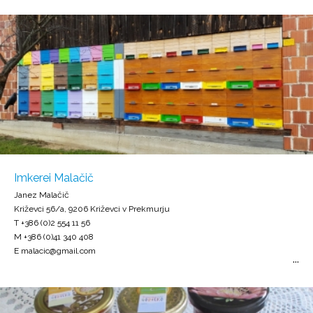
Imkerei Malačič
Janez Malačič
Križevci 56/a, 9206 Križevci v Prekmurju
T +386 (0)2 554 11 56
M +386 (0)41 340 408
E malacic@gmail.com