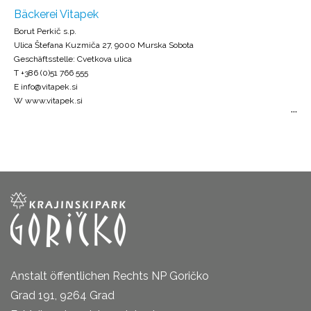
Bäckerei Vitapek
Borut Perkič s.p.
Ulica Štefana Kuzmiča 27, 9000 Murska Sobota
Geschäftsstelle: Cvetkova ulica
T +386 (0)51 766 555
E info@vitapek.si
W www.vitapek.si
Anstalt öffentlichen Rechts NP Goričko
Grad 191, 9264 Grad