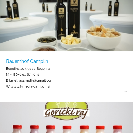
Bauernhof Camplin
Bogojina 107, 9222 Bogojina
M +386 (0)41 673 032
E kmetijacamplin@gmail.com
W www.kmetija-camplin.si