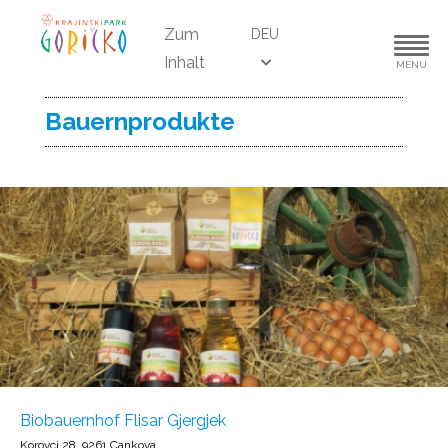
Zum
DEU
Inhalt
MENU
Bauernprodukte
Biobauernhof Flisar Gjergjek
Korovci 28, 9261 Cankova,