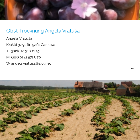
Obst Trocknung Angela Vratuša
Angela Vratuša
Krašči 37 9261, 9261 Cankova
T +386(0)2 540 11 15
M +386(0) 41 571 870
W angela.vratusa@siol.net