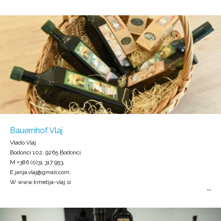
Bauernhof Vlaj
Vlado Vlaj
Bodonci 102, 9265 Bodonci
M +386 (0)31 317 953,
E janja.vlaj@gmail.com,
W www.kmetija-vlaj.si