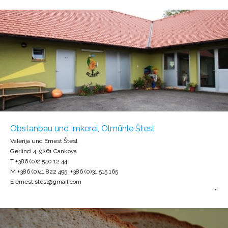
Obstanbau und Imkerei, Ölmühle Štesl
Valerija und Ernest Štesl
Gerlinci 4, 9261 Cankova
T +386 (0)2 540 12 44
M +386 (0)41 822 495, +386 (0)31 515 165
E ernest.stesl@gmail.com