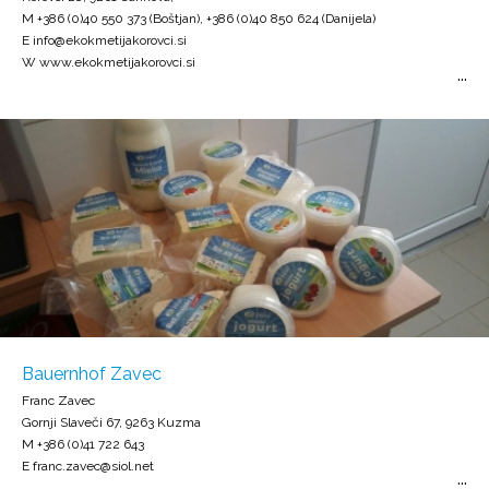
M +386 (0)40 550 373 (Boštjan), +386 (0)40 850 624 (Danijela)
E info@ekokmetijakorovci.si
W www.ekokmetijakorovci.si
Bauernhof Zavec
Franc Zavec
Gornji Slaveči 67, 9263 Kuzma
M +386 (0)41 722 643
E franc.zavec@siol.net