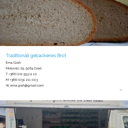
Traditionäll gebackenes Brot
Ema Grah
Motovilci 29, 9264 Grad
T +386 (0)2 553 11 10
M +386 (0)31 211 003
W ema.grah@gmail.com