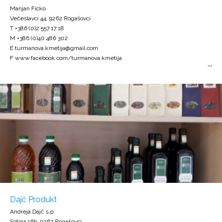
Marijan Ficko
Večeslavci 44, 9262 Rogašovci
T +386 (0)2 557 17 18
M +386 (0)40 486 302
E turmanova.kmetija@gmail.com
F www.facebook.com/turmanova.kmetija
Dajč Produkt
Andreja Dajč s.p.
Sotina 16b, 9262 Rogašovci