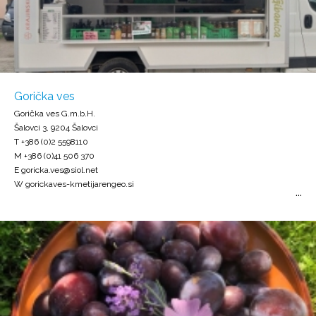
Gorička ves
Gorička ves G.m.b.H.
Šalovci 3, 9204 Šalovci
T +386 (0)2 5598110
M +386 (0)41 506 370
E goricka.ves@siol.net
W gorickaves-kmetijarengeo.si