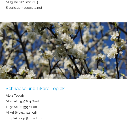
M +386 (0)41 720 083
E boris.gomboc@t-2.net
Schnäpse und Liköre Toplak
Alojz Toplak
Motovilci 5, 9264 Grad
T +386 (0)2 553 11 60
M +386 (0)41 744 728
E toplak.alojz@gmail.com