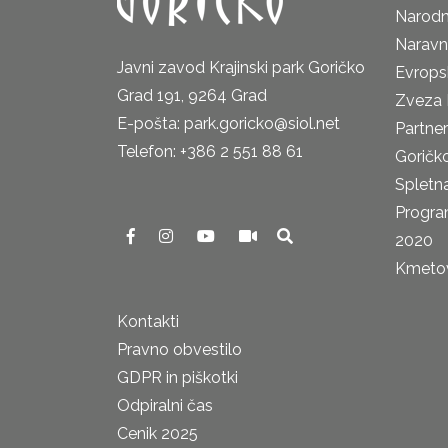
Narodn
Naravn
Javni zavod Krajinski park Goričko
Evrops
Grad 191, 9264 Grad
Zveza 
E-pošta: park.goricko@siol.net
Partne
Telefon: +386 2 551 88 61
Goričk
Spletna
Progra
2020
Kmetova
Kontakti
Pravno obvestilo
GDPR in piškotki
Odpiralni čas
Cenik 2025