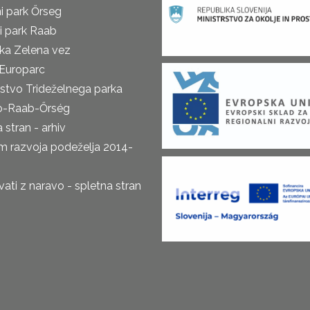
i park Őrseg
i park Raab
ka Zelena vez
Europarc
rstvo Trideželnega parka
o-Raab-Őrség
 stran - arhiv
m razvoja podeželja 2014-
ti z naravo - spletna stran