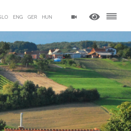
SLO
ENG
GER
HUN
MENU