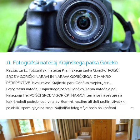
besedil, zahtevno delo s preglednicami, osnovno poznavanje
operacijskih sistemov in osnovno računalniško oblikovanje, poznavanje
predpisov s področja dejavnosti zavoda, Dodatna potrebna in zaželena
znanja za zasedbo delovnega mesta: znanje projektnega vodenja in
organizacije, komunikacijske sposobnosti, vozniški izpit kategorije B,
opravljen strokovni izpit za opravljanje naravovarstvenega nadzora,
usposobljenost na področju varstva naravne in kulturne dediščine,
prostorskega in regionalnega razvoja ter razvoja podeželja poznavanje
področja zavarovanega območja, celoviti poznavanje področja dela rastlin
in živali na območju Krajinskega parka Goričko. Delovno področje in
11. Fotografski natečaj Krajinskega parka Goričko
naloge: koordiniranje strokovnih nalog z različnih področij dela, vodenje,
Razpis za 11. Fotografski natečaj Krajinskega parka Goričko POIŠČI
odločanje, nadzor in izvajanje nalog v okviru pooblastil s področja dela
SRCE V GORIČKI NARAVI IN NARAVA GORIČKEGA IZ MAKRO
oziroma izvajanje aktivnosti s področja mednarodnega sodelovanja,
PERSPEKTIVE Javni zavod Krajinski park Goričko razpisuje 11.
samostojno oblikovanje najzahtevnejših sistemskih, razvojnih in
Fotografski natečaj Krajinskega parka Goričko. Tema natečaja pri
programskih rešitev ter drugih najzahtevnejših strokovnih gradiv,
kategoriji I je: POIŠČI SRCE V GORIČKI NARAVI; tema se navezuje na
spremljanje stanja in nadzor v prostoru za področje dela z
kakršnekoli podrobnosti v naravi (kamni, rastline ali deli rastlin, živali) ki
organiziranjem in vodenjem evidenc, druge naloge po navodilu
po obliki spominjajo na srce. Najboljše fotografije bodo po končani
nadrejene osebe. Strokovna usposobljenost kandidatov se bo presojala
razstavi na gradu Grad svoje stalno razstavno mesto našle v zdravilišču
na podlagi predloženih dokumentov in razgovora. Z izbranim
Radenci. Tema natečaja pri kategoriji II je: NARAVA GORIČKEGA IZ
kandidatom bo sklenjeno delovno razmerje za določen čas - čas
MAKRO PERSPEKTIVE; tema se navezuje makro fotografijo narave
nadomeščanja, zaradi razporeditve delavke iz mesta visokega
(žuželke, pajki, dvoživke, detajli rastlin in živali...) Na natečaju lahko
naravovarstvenega svetnika na drugo delovno mesto – direktorice
sodelujejo vsi, ki se ljubiteljsko ali profesionalno ukvarjajo s fotografijo