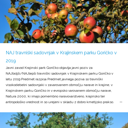
NAJ travniški sadovnjak v Krajinskem parku Goričko v
2019
Javni zavod Krajinski park Goričko objavlja javni poziv za
NAJboljši/NAJlepši travniški sadovnjak v Krajinskem parku Goričko v
letu 2019 Predmet razpisa Predmet javnega poziva so travniški
visokodebelni sadovnjaki v zavarovanem območju narave in krajine, v
Krajinskem parku Goričko in v evropsko varovanem območju narave,
Natura 2000, ki imajo pomembno naravovarstveno, krajinsko ter
antropološko vrednost in so urejeni v skladu z dobro kmetijsko prakso.
Namen izbora je spodbuditi lastnike travniških sadovnjakov, da negujejo
in ohranjajo ekstenzivne sadovnjake, ki so življenjsko pomembni za
redke in ogrožene živalske ter rastlinske vrste. Pogoji razpisa Na izbor
se lahko prijavijo vse osebe, ki so lastniki ali najemniki travniških