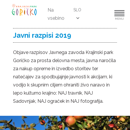
Na
SLO
vsebino
MENU
Javni razpisi 2019
Objave razpisov Javnega zavoda Krajinski park
Goričko za prosta delovna mesta, javna naročila
za nakup opreme in izvedbo storitev ter
natečajev za spodbujajnje javnosti k akcijam, ki
vodijo k skupnim ciljem ohraniti živo naravo in
lepo kulturno krajino: NAJ travnik, NAJ
Sadovnjak, NAJ ograček in NAJ fotografija.