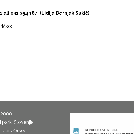
1 ali 031 354 187 (Lidija Bernjak Sukič)
ričko:
 2000
 parki Slovenije
i park Őrseg