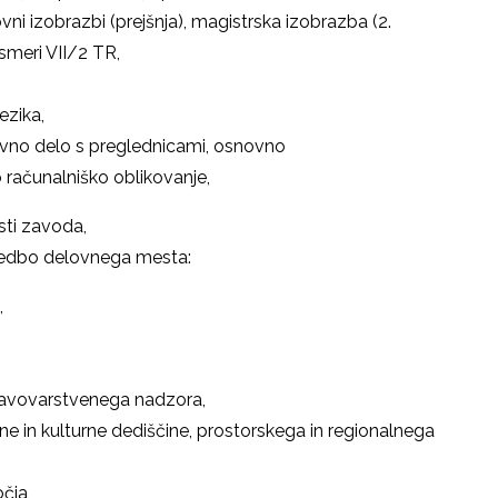
vni izobrazbi (prejšnja), magistrska izobrazba (2.
smeri VII/2 TR,
ezika,
tevno delo s preglednicami, osnovno
 računalniško oblikovanje,
sti zavoda,
sedbo delovnega mesta:
,
aravovarstvenega nadzora,
e in kulturne dediščine, prostorskega in regionalnega
čja,