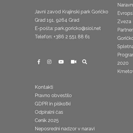
Naravn
Javni zavod Krajinski park Goričko
Evrops
Grad 191, 9264 Grad
Zveza 
E-pošta: park.goricko@siol.net
Partne
Telefon: +386 2 551 88 61
Goričk
Spletna
Progra
2020
Kmetova
Kontakti
Pravno obvestilo
GDPR in piškotki
Odpiralni čas
Cenik 2025
Neposredni nadzor v naravi