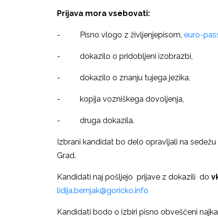
Prijava mora vsebovati:
- Pisno vlogo z življenjepisom,
euro-pas
- dokazilo o pridobljeni izobrazbi,
- dokazilo o znanju tujega jezika,
- kopija vozniškega dovoljenja,
- druga dokazila.
Izbrani kandidat bo delo opravljali na sedež
Grad.
Kandidati naj pošljejo prijave z dokazili do
v
lidija.bernjak@goricko.info
Kandidati bodo o izbiri pisno obveščeni najk