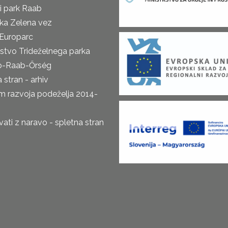
i park Raab
ka Zelena vez
Europarc
rstvo Trideželnega parka
o-Raab-Őrség
 stran - arhiv
m razvoja podeželja 2014-
ti z naravo - spletna stran