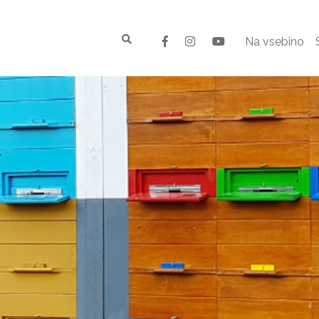
Na vsebino