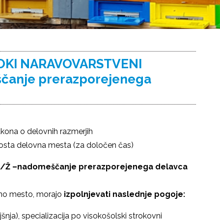
ISOKI NARAVOVARSTVENI
čanje prerazporejenega
akona o delovnih razmerjih
prosta delovna mesta (za določen čas)
M/Ž –nadomeščanje prerazporejenega delavca
ovno mesto, morajo
izpolnjevati naslednje pogoje:
nja), specializacija po visokošolski strokovni