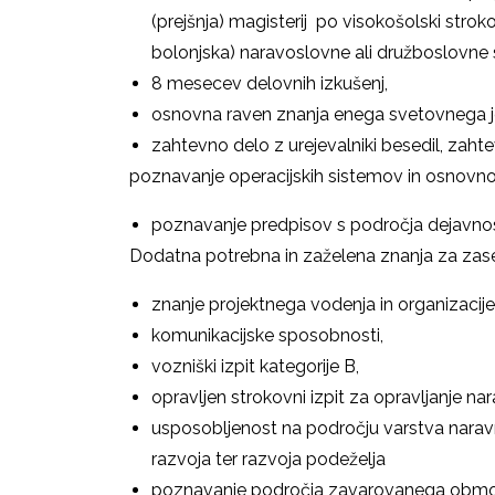
(prejšnja) magisterij po visokošolski stroko
bolonjska) naravoslovne ali družboslovne 
8 mesecev delovnih izkušenj,
osnovna raven znanja enega svetovnega j
zahtevno delo z urejevalniki besedil, zah
poznavanje operacijskih sistemov in osnovno
poznavanje predpisov s področja dejavno
Dodatna potrebna in zaželena znanja za za
znanje projektnega vodenja in organizacije
komunikacijske sposobnosti,
vozniški izpit kategorije B,
opravljen strokovni izpit za opravljanje n
usposobljenost na področju varstva naravn
razvoja ter razvoja podeželja
poznavanje področja zavarovanega obmo