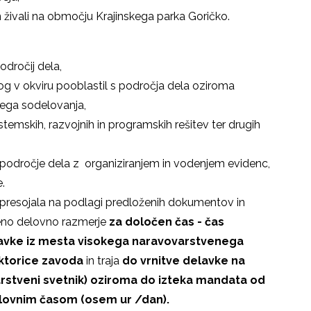
n živali na območju Krajinskega parka Goričko.
odročij dela,
log v okviru pooblastil s področja dela oziroma
nega sodelovanja,
temskih, razvojnih in programskih rešitev ter drugih
a področje dela z organiziranjem in vodenjem evidenc,
e.
presojala na podlagi predloženih dokumentov in
eno delovno razmerje
za določen čas - čas
lavke iz mesta visokega naravovarstvenega
ektorice zavoda
in traja
do vrnitve delavke na
arstveni svetnik) oziroma do izteka mandata
od
elovnim časom (osem ur /dan).