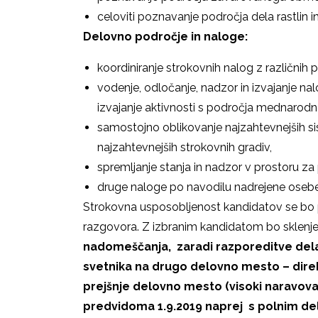
celoviti poznavanje področja dela rastlin i
Delovno področje in naloge:
koordiniranje strokovnih nalog z različnih p
vodenje, odločanje, nadzor in izvajanje na
izvajanje aktivnosti s področja mednarod
samostojno oblikovanje najzahtevnejših sis
najzahtevnejših strokovnih gradiv,
spremljanje stanja in nadzor v prostoru z
druge naloge po navodilu nadrejene oseb
Strokovna usposobljenost kandidatov se bo 
razgovora. Z izbranim kandidatom bo sklenj
nadomeščanja,
zaradi razporeditve de
svetnika na drugo delovno mesto – dir
prejšnje delovno mesto (visoki naravov
predvidoma 1.9.2019 naprej s polnim d