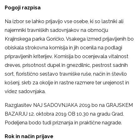
Pogoji razpisa
Na izbor se lahko prijavijo vse osebe, ki so lastniki ali
najemniki travniških sadovnjakov na območju
Krajinskega parka Goričko. Vsakega izmed prijavljenih bo
obiskala strokovna komisija in jih ocenila na podlagi
pripravljenih kriterijev. Komisija bo ocenjevala vitalnost
dreves, prisotnost dupel in gnezdilnic, pestrost sadnih
sort, floristično sestavo travniške ruše, način in število
košenj, skrb za okolje in rastne razmere ter urejenost in
videz sadovnjaka.
Razglasitev NAJ SADOVNJAKA 2019 bo na GRAJSKEM
BAZARJU 12. oktobra 2019 OB 10.30 na gradu Grad.
Podeljena bodo tudi priznanja in praktične nagrade.
Rok in način prijave