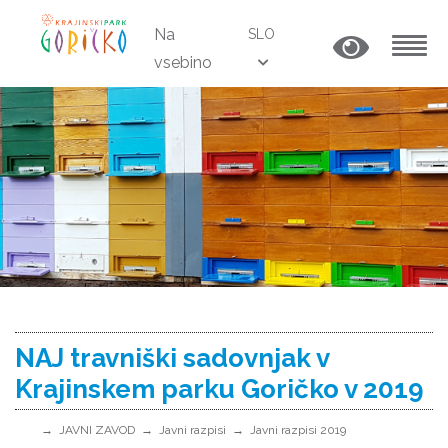
Na
SLO
vsebino
MENU
NAJ travniški sadovnjak v
Krajinskem parku Goričko v 2019
JAVNI ZAVOD
Javni razpisi
Javni razpisi 2019