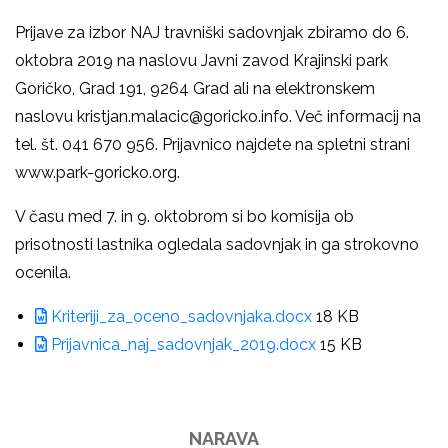
Prijave za izbor NAJ travniški sadovnjak zbiramo do 6.
oktobra 2019 na naslovu Javni zavod Krajinski park
Goričko, Grad 191, 9264 Grad ali na elektronskem
naslovu kristjan.malacic@goricko.info. Več informacij na
tel. št. 041 670 956. Prijavnico najdete na spletni strani
www.park-goricko.org.
V času med 7. in 9. oktobrom si bo komisija ob
prisotnosti lastnika ogledala sadovnjak in ga strokovno
ocenila.
Kriteriji_za_oceno_sadovnjaka.docx
18 KB
Prijavnica_naj_sadovnjak_2019.docx
15 KB
NARAVA