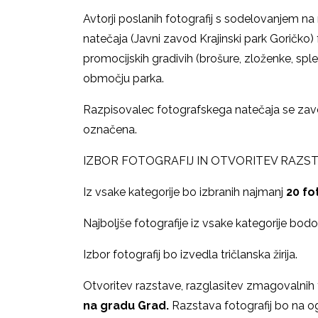
Avtorji poslanih fotografij s sodelovanjem n
natečaja (Javni zavod Krajinski park Goričko)
promocijskih gradivih (brošure, zloženke, spletn
območju parka.
Razpisovalec fotografskega natečaja se zave
označena.
IZBOR FOTOGRAFIJ IN OTVORITEV RAZS
Iz vsake kategorije bo izbranih najmanj
20 fo
Najboljše fotografije iz vsake kategorije bodo
Izbor fotografij bo izvedla tričlanska žirija.
Otvoritev razstave, razglasitev zmagovalnih 
na gradu Grad.
Razstava fotografij bo na og