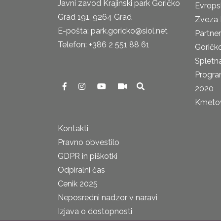
Javni zavod Krajinski park Goričko
Evrops
Grad 191, 9264 Grad
Zveza 
E-pošta: park.goricko@siol.net
Partne
Telefon: +386 2 551 88 61
Goričk
Spletna
Progra
2020
Kmetova
Kontakti
Pravno obvestilo
GDPR in piškotki
Odpiralni čas
Cenik 2025
Neposredni nadzor v naravi
Izjava o dostopnosti