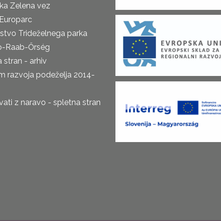
ka Zelena vez
Europarc
rstvo Trideželnega parka
o-Raab-Őrség
 stran - arhiv
m razvoja podeželja 2014-
ti z naravo - spletna stran