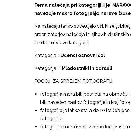
Tema natečaja pri kategoriji II je: NA
navezuje makro fotografijo narave (žuželke, 
Na natečaju lahko sodelujejo vsi, ki se ljubitel
organizatorjev natečaja in njihovih družinskih 
razdeljeni v dve kategoriji:
Kategorija I:
Učenci osnovni šol
Kategorija II:
Mladostniki in odrasli
POGOJI ZA SPREJEM FOTOGRAFIJ:
fotografija mora biti posneta na območju K
biti naveden naslov fotografije in kraj fotogr
fotografija je lahko stara do 10 let (ob po
fotografije),
fotografija mora imeti izvorno ločljivost m