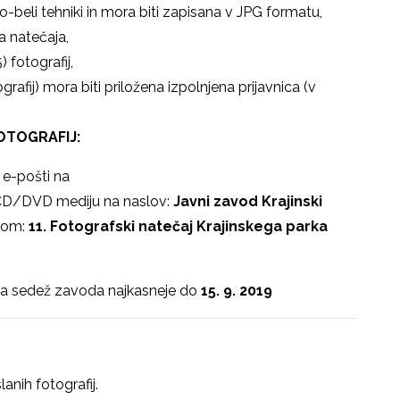
no-beli tehniki in mora biti zapisana v JPG formatu,
a natečaja,
 fotografij,
rafij) mora biti priložena izpolnjena prijavnica (v
OTOGRAFIJ:
o e-pošti na
CD/DVD mediju na naslov:
Javni zavod Krajinski
isom:
11. Fotografski natečaj Krajinskega parka
le na sedež zavoda najkasneje do
15. 9. 2019
anih fotografij.