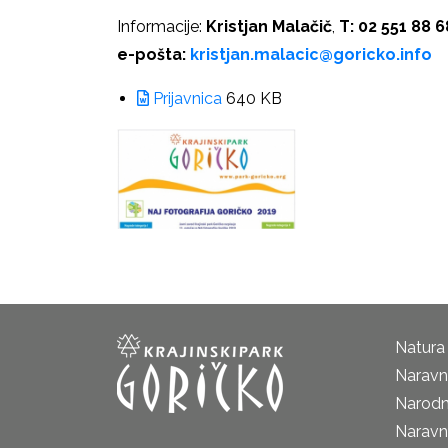
Informacije:
Kristjan Malačič
,
T: 02 551 88 6
e-pošta:
kristjan.malacic@goricko.info
Prijavnica
640 KB
Natura
Naravni
Narodn
Naravn