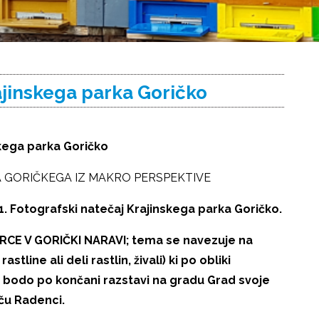
ajinskega parka Goričko
skega parka Goričko
 GORIČKEGA IZ MAKRO PERSPEKTIVE
1. Fotografski natečaj Krajinskega parka Goričko.
I SRCE V GORIČKI NARAVI; tema se navezuje na
tline ali deli rastlin, živali) ki po obliki
e bodo po končani razstavi na gradu Grad svoje
ču Radenci.