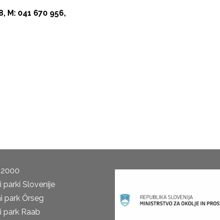
8, M: 041 670 956,
 2000
 parki Slovenije
i park Őrseg
i park Raab