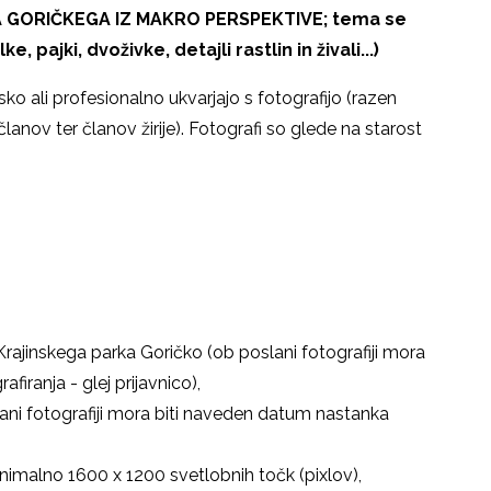
RAVA GORIČKEGA IZ MAKRO PERSPEKTIVE; tema se
pajki, dvoživke, detajli rastlin in živali...)
jsko ali profesionalno ukvarjajo s fotografijo (razen
članov ter članov žirije). Fotografi so glede na starost
rajinskega parka Goričko (ob poslani fotografiji mora
afiranja - glej prijavnico),
slani fotografiji mora biti naveden datum nastanka
inimalno 1600 x 1200 svetlobnih točk (pixlov),