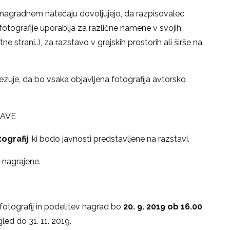
a nagradnem natečaju dovoljujejo, da razpisovalec
 fotografije uporablja za različne namene v svojih
e strani..), za razstavo v grajskih prostorih ali širše na
zuje, da bo vsaka objavljena fotografija avtorsko
TAVE
tografij
, ki bodo javnosti predstavljene na razstavi.
 nagrajene.
fotografij in podelitev nagrad bo
20. 9. 2019 ob 16.00
led do 31. 11. 2019.