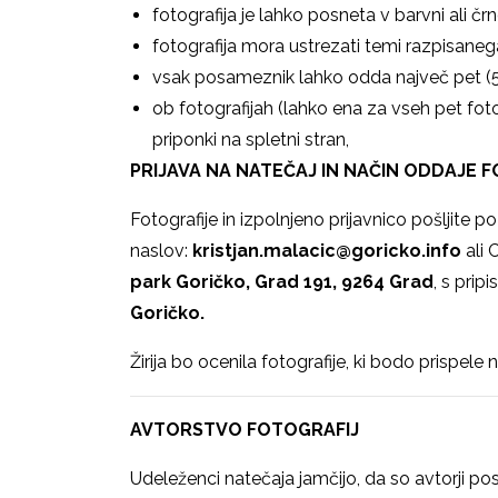
fotografija je lahko posneta v barvni ali čr
fotografija mora ustrezati temi razpisaneg
vsak posameznik lahko odda največ pet (5)
ob fotografijah (lahko ena za vseh pet fotog
priponki na spletni stran,
PRIJAVA NA NATEČAJ IN NAČIN ODDAJE F
Fotografije in izpolnjeno prijavnico pošljite p
naslov:
kristjan.malacic@goricko.info
ali 
park Goričko,
Grad 191, 9264 Grad
, s prip
Goričko.
Žirija bo ocenila fotografije, ki bodo prispe
AVTORSTVO FOTOGRAFIJ
Udeleženci natečaja jamčijo, da so avtorji posl