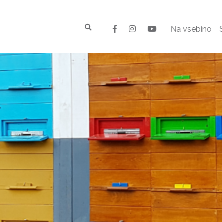
Na vsebino