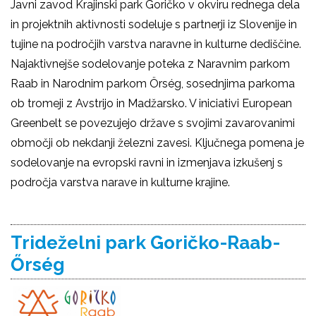
Javni zavod Krajinski park Goričko v okviru rednega dela
in projektnih aktivnosti sodeluje s partnerji iz Slovenije in
tujine na področjih varstva naravne in kulturne dediščine.
Najaktivnejše sodelovanje poteka z Naravnim parkom
Raab in Narodnim parkom Örség, sosednjima parkoma
ob tromeji z Avstrijo in Madžarsko. V iniciativi European
Greenbelt se povezujejo države s svojimi zavarovanimi
območji ob nekdanji železni zavesi. Ključnega pomena je
sodelovanje na evropski ravni in izmenjava izkušenj s
področja varstva narave in kulturne krajine.
Trideželni park Goričko-Raab-
Őrség