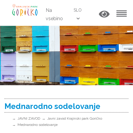
Na
SLO
vsebino
MENU
Mednarodno sodelovanje
JAVNI ZAVOD
Javni zavod Krajinski park Goričko
Mednarodno sodelovanje