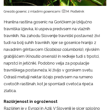
Gnezdo gosenic z mladimi gosenicami
M. Podletnik
Hranilna rastlina gosenic na Goričkem je izključno
travniška izjevka, ki uspeva predvsem na vlažnih
travnikih. Na zahodu Slovenije travniški postavnež živi
tudi na bolj suhih travnikih, kjer se gosenice hranijo z
navadnim grintavcem (
Scabiosa columbaria
), njivskim
grabljiščem (
Knautia arvensis
) in redkeje tudi s trpotci,
naprstci in jetičniki. Podobno velja za populacije
travniškega postavneža, ki živijo v gorskem svetu.
Odrasli metulji nektar iščejo predvsem na rumeno
cvetočih rastlinah, kot je spomladi cvetoča ripeča
zlatica.
Razširjenost in ogroženost
Razširjen je v Evropi in Aziji. V Sloveniji je sicer splošno