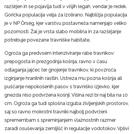
razširjen in se pojavlja tudi v višjih legah, vendar je redek.
Gorička populacija velja za izolirano. Najbližja populacija
je v NP Őrség, kjer varstvu postavneža namenjajo veliko
pozornosti. Žal je vrsta slabo mobilna in za razširjanje
potrebuje povezane travniške habitate.
Ogroža ga predvsem intenziviranje rabe travnikov:
prepogosta in prezgodnja košnja, ravno v času
odlaganja jajčec ter gnojenje travnikov, ki povzroča
izginjanje hranilnih rastlin. Ustreza mu pozna košnja ali
puščanje nepokošenih pasov s travniško izjevko, kjer
gnezda niso podvržena košnji. Višina rezi bi naj bila na 10
cm. Ogroža ga tudi splošna izguba življenjskih prostorov,
saj so ravno mokrotni travniki najbolj podvrženi
spremembam s spreminjanjem vlažnostnih razmer
zaradi osuševanja zemljišč in regulacije vodotokov. Vplivi