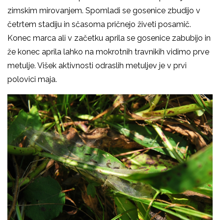
zimskim mirovanjem. Spomladi se gosenice zbudijo v
četrtem stadiju in sčasoma pričnejo živeti posamič.
Konec marca ali v začetku aprila se gosenice zabubijo in
že konec aprila lahko na mokrotnih travnikih vidimo prve
metulje. Višek aktivnosti odraslih metuljev je v prvi
polovici maja.