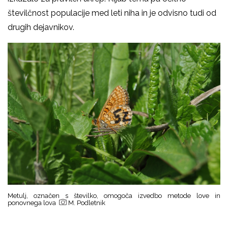
številčnost populacije med leti niha in je odvisno tudi od
drugih dejavnikov.
Metulj, označen s številko, omogoča izvedbo metode love in
ponovnega lova
M. Podletnik