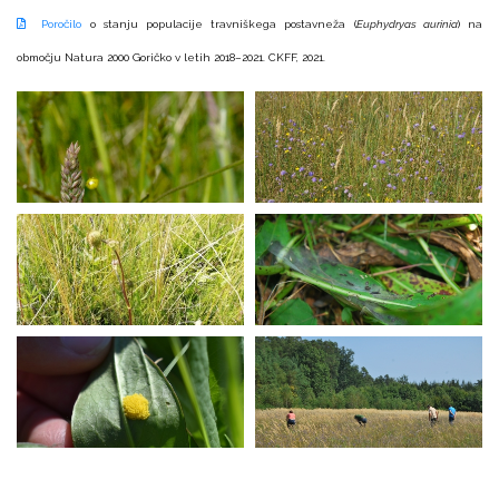
Poročilo
o stanju populacije travniškega postavneža (
Euphydryas aurinia
) na
območju Natura 2000 Goričko v letih 2018–2021. CKFF, 2021.