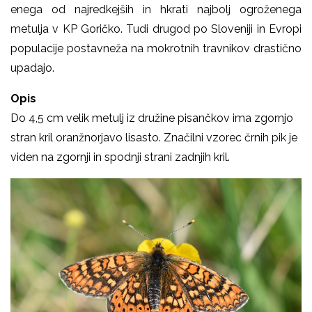
enega od najredkejših in hkrati najbolj ogroženega
metulja v KP Goričko. Tudi drugod po Sloveniji in Evropi
populacije postavneža na mokrotnih travnikov drastično
upadajo.
Opis
Do 4,5 cm velik metulj iz družine pisančkov ima zgornjo
stran kril oranžnorjavo lisasto. Značilni vzorec črnih pik je
viden na zgornji in spodnji strani zadnjih kril.