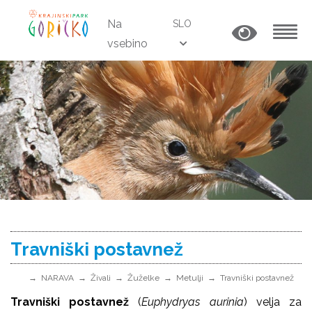
Na
SLO
vsebino
MENU
Travniški postavnež
NARAVA
Živali
Žuželke
Metulji
Travniški postavnež
Travniški postavnež
(
Euphydryas aurinia
)
velja za