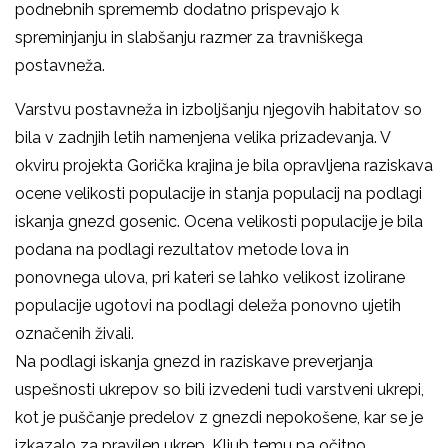
podnebnih sprememb dodatno prispevajo k
spreminjanju in slabšanju razmer za travniškega
postavneža.
Varstvu postavneža in izboljšanju njegovih habitatov so
bila v zadnjih letih namenjena velika prizadevanja. V
okviru projekta Gorička krajina je bila opravljena raziskava
ocene velikosti populacije in stanja populacij na podlagi
iskanja gnezd gosenic.
Ocena velikosti populacije je bila
podana na podlagi rezultatov metode lova in
ponovnega ulova, pri kateri se
lahko velikost izolirane
populacije ugotovi na podlagi deleža ponovno ujetih
označenih živali.
Na podlagi iskanja gnezd in raziskave preverjanja
uspešnosti ukrepov so bili izvedeni tudi varstveni ukrepi,
kot je puščanje predelov z gnezdi nepokošene, kar se je
izkazalo za pravilen ukrep. Kljub temu pa očitno