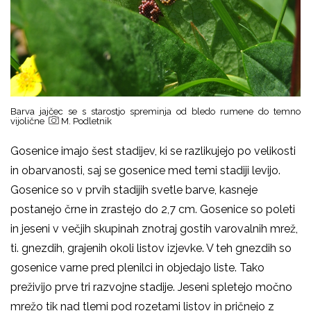
Barva jajčec se s starostjo spreminja od bledo rumene do temno
vijolične
M. Podletnik
Gosenice imajo šest stadijev, ki se razlikujejo po velikosti
in obarvanosti, saj se gosenice med temi stadiji levijo.
Gosenice so v prvih stadijih svetle barve, kasneje
postanejo črne in zrastejo do 2,7 cm.
Gosenice so poleti
in jeseni v večjih skupinah znotraj gostih varovalnih mrež,
ti. gnezdih, grajenih okoli listov izjevke. V teh gnezdih so
gosenice varne pred plenilci in objedajo liste. Tako
preživijo prve tri razvojne stadije. Jeseni spletejo močno
mrežo tik nad tlemi pod rozetami listov in pričnejo z