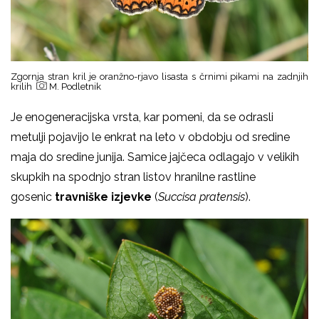
Zgornja stran kril je oranžno-rjavo lisasta s črnimi pikami na zadnjih
krilih
M. Podletnik
Je enogeneracijska vrsta, kar pomeni, da se odrasli
metulji pojavijo le enkrat na leto v obdobju od sredine
maja do sredine junija. Samice jajčeca odlagajo v velikih
skupkih na spodnjo stran listov hranilne rastline
gosenic
travniške izjevke
(
Succisa pratensis
).