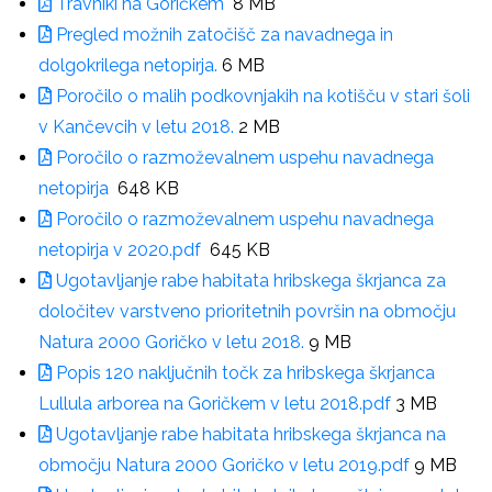
Travniki na Goričkem
8 MB
Pregled možnih zatočišč za navadnega in
dolgokrilega netopirja.
6 MB
Poročilo o malih podkovnjakih na kotišču v stari šoli
v Kančevcih v letu 2018.
2 MB
Poročilo o razmoževalnem uspehu navadnega
netopirja
648 KB
Poročilo o razmoževalnem uspehu navadnega
netopirja v 2020.pdf
645 KB
Ugotavljanje rabe habitata hribskega škrjanca za
določitev varstveno prioritetnih površin na območju
Natura 2000 Goričko v letu 2018.
9 MB
Popis 120 naključnih točk za hribskega škrjanca
Lullula arborea na Goričkem v letu 2018.pdf
3 MB
Ugotavljanje rabe habitata hribskega škrjanca na
območju Natura 2000 Goričko v letu 2019.pdf
9 MB