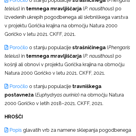
Poročilo
o stanju populacije
strašničinega
(
Phengaris
teleius
) in
temnega mravljiščarja
(
P. nausithous
) po
izvedenih ukrepih pogodbenega ali skrbniškega varstva
v projektu Gorička krajina na območju Natura 2000
Goričko v letu 2021. CKFF, 2021.
Poročilo
o stanju populacije
strašničinega
(
Phengaris
teleius
) in
temnega mravljiščarja
(
P. nausithous
) po
košnji ali obnovi v projektu Gorička krajina na območju
Natura 2000 Goričko v letu 2021. CKFF, 2021.
Poročilo
o stanju populacije
travniškega
postavneža
(
Euphydryas aurinia
) na območju Natura
2000 Goričko v letih 2018–2021. CKFF, 2021.
HROŠČI
Popis
glavatih vrb za namene sklepanja pogodbenega