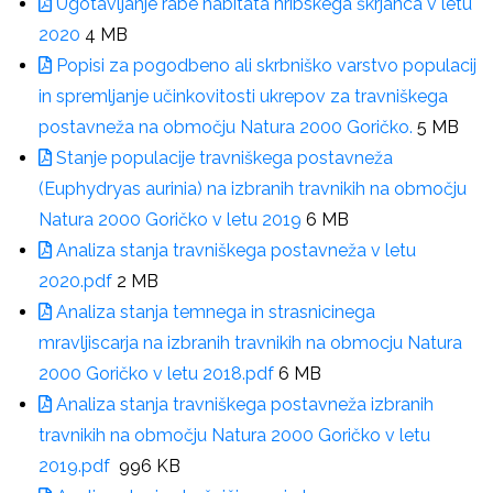
Ugotavljanje rabe habitata hribskega škrjanca v letu
2020
4 MB
Popisi za pogodbeno ali skrbniško varstvo populacij
in spremljanje učinkovitosti ukrepov za travniškega
postavneža na območju Natura 2000 Goričko.
5 MB
Stanje populacije travniškega postavneža
(Euphydryas aurinia) na izbranih travnikih na območju
Natura 2000 Goričko v letu 2019
6 MB
Analiza stanja travniškega postavneža v letu
2020.pdf
2 MB
Analiza stanja temnega in strasnicinega
mravljiscarja na izbranih travnikih na obmocju Natura
2000 Goričko v letu 2018.pdf
6 MB
Analiza stanja travniškega postavneža izbranih
travnikih na območju Natura 2000 Goričko v letu
2019.pdf
996 KB