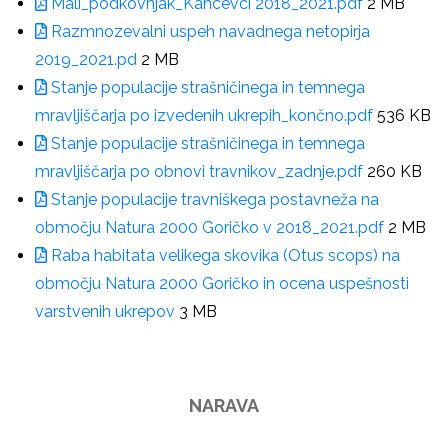
Mali_podkovnjak_Kancevci 2018_2021.pdf
2 MB
Razmnozevalni uspeh navadnega netopirja
2019_2021.pd
2 MB
Stanje populacije strašničinega in temnega
mravljiščarja po izvedenih ukrepih_končno.pdf
536 KB
Stanje populacije strašničinega in temnega
mravljiščarja po obnovi travnikov_zadnje.pdf
260 KB
Stanje populacije travniškega postavneža na
območju Natura 2000 Goričko v 2018_2021.pdf
2 MB
Raba habitata velikega skovika (Otus scops) na
območju Natura 2000 Goričko in ocena uspešnosti
varstvenih ukrepov
3 MB
NARAVA