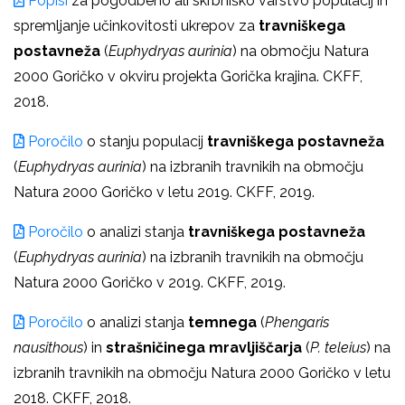
Popisi
za pogodbeno ali skrbniško varstvo populacij in
spremljanje učinkovitosti ukrepov za
travniškega
postavneža
(
Euphydryas aurinia
) na območju Natura
2000 Goričko v okviru projekta Gorička krajina. CKFF,
2018.
Poročilo
o stanju populacij
travniškega postavneža
(
Euphydryas aurinia
) na izbranih travnikih na območju
Natura 2000 Goričko v letu 2019. CKFF, 2019.
Poročilo
o analizi stanja
travniškega postavneža
(
Euphydryas aurinia
) na izbranih travnikih na območju
Natura 2000 Goričko v 2019. CKFF, 2019.
Poročilo
o analizi stanja
temnega
(
Phengaris
nausithous
)
in
strašničinega mravljiščarja
(
P. teleius
) na
izbranih travnikih na območju Natura 2000 Goričko v letu
2018. CKFF, 2018.