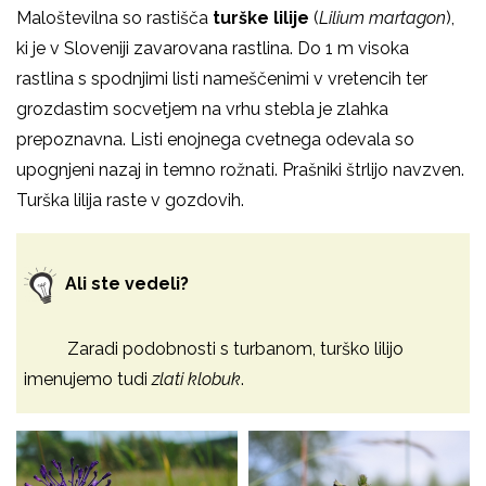
Maloštevilna so rastišča
turške lilije
(
Lilium martagon
),
ki je v Sloveniji zavarovana rastlina. Do 1 m visoka
rastlina s spodnjimi listi nameščenimi v vretencih ter
grozdastim socvetjem na vrhu stebla je zlahka
prepoznavna. Listi enojnega cvetnega odevala so
upognjeni nazaj in temno rožnati. Prašniki štrlijo navzven.
Turška lilija raste v gozdovih.
Ali ste vedeli?
Zaradi podobnosti s turbanom, turško lilijo
imenujemo tudi
zlati klobuk
.