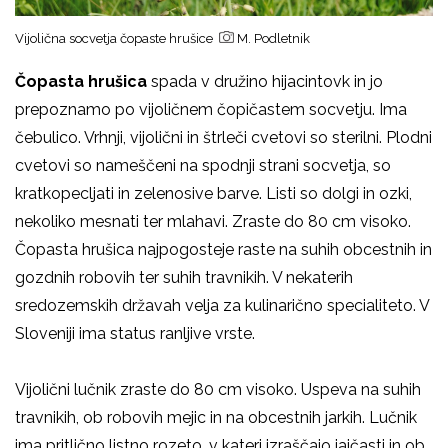
Vijolična socvetja čopaste hrušice
M. Podletnik
Čopasta hrušica
spada v družino hijacintovk in jo
prepoznamo po vijoličnem čopičastem socvetju. Ima
čebulico. Vrhnji, vijolični in štrleči cvetovi so sterilni. Plodni
cvetovi so nameščeni na spodnji strani socvetja, so
kratkopecljati in zelenosive barve. Listi so dolgi in ozki,
nekoliko mesnati ter mlahavi. Zraste do 80 cm visoko.
Čopasta hrušica najpogosteje raste na suhih obcestnih in
gozdnih robovih ter suhih travnikih. V nekaterih
sredozemskih državah velja za kulinarično specialiteto. V
Sloveniji ima status ranljive vrste.
Vijolični lučnik zraste do 80 cm visoko. Uspeva na suhih
travnikih, ob robovih mejic in na obcestnih jarkih. Lučnik
ima pritlično listno rozeto, v kateri izraščajo jajčasti in ob