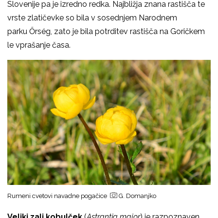
Slovenije pa je izredno redka. Najbližja znana rastišča te
vrste zlatičevke so bila v sosednjem Narodnem
parku Őrség, zato je bila potrditev rastišča na Goričkem
le vprašanje časa.
Rumeni cvetovi navadne pogačice
G. Domanjko
Veliki zali kobulček
(
Astrantia major
) je razpoznaven