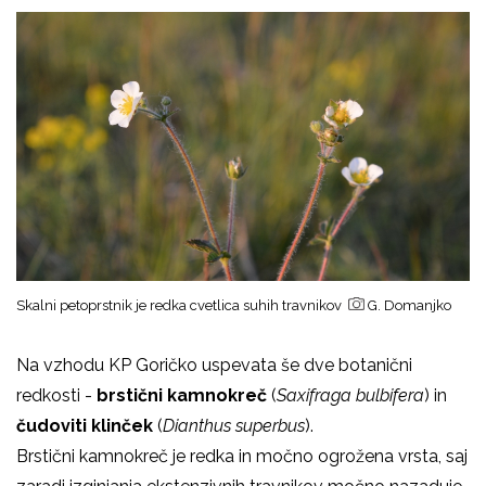
Skalni petoprstnik je redka cvetlica suhih travnikov
G. Domanjko
Na vzhodu KP Goričko uspevata še dve botanični
redkosti -
brstični kamnokreč
(
Saxifraga bulbifera
)
in
č
udoviti klinček
(
Dianthus superbus
).
Brstični kamnokreč je redka in močno ogrožena vrsta, saj