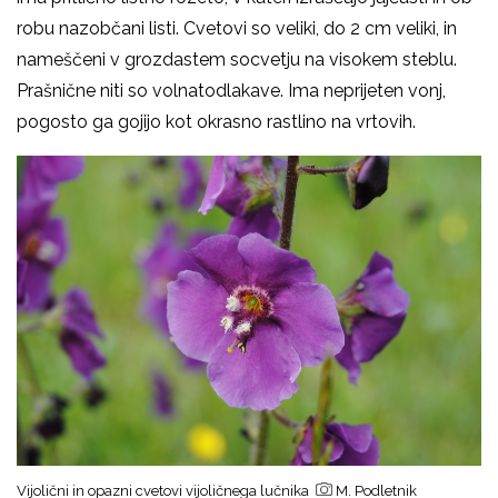
robu nazobčani listi. Cvetovi so veliki, do 2 cm veliki, in
nameščeni v grozdastem socvetju na visokem steblu.
Prašnične niti so volnatodlakave. Ima neprijeten vonj,
pogosto ga gojijo kot okrasno rastlino na vrtovih.
Vijolični in opazni cvetovi vijoličnega lučnika
M. Podletnik