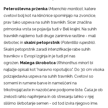
Peteroštevna prženka
(
Moenchia mantica
), katere
cvetovi bolj kot na klinčnice spominjajo na zvončice,
prav tako uspeva na suhih travnikih. Sicer značilna
primorska vrsta se pojavlja tudi v Beli krajini. Na suhih
travnikih najdemo tudi druge zanimive rastline - mali
škrbotec in
skalni petoprstnik
(
Potentilla rupestris
).
Skalni petoprstnik zaradi intenzifikacije rabe suhih
travnikov v Evropi izginja in je tudi pri nas
ogrožen.
Malega škrobotca
(
Rhinanthus minor
) bi
najlažje opisali kot "naravno ropotuljico". Do 30 cm visoka
polzajedavka uspeva na suhih travnikih. Cvetovi so
somerni in rumene barve in nameščeni na
trikotnojajčaste in nazobčane podporne liste. Čaša je ob
zrelosti rahlo napihnjena in ob stresanju lahko v njej
slišimo škrbotanje semen - od tod izvira njegovo ime.