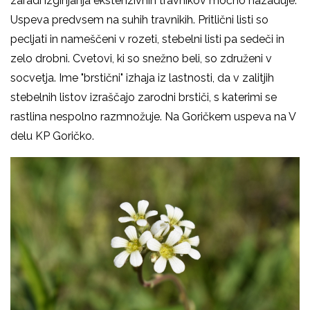
zaradi izginjanja ekstenzivnih travnikov močno nazaduje.
Uspeva predvsem na suhih travnikih. Pritlični listi so
pecljati in nameščeni v rozeti, stebelni listi pa sedeči in
zelo drobni. Cvetovi, ki so snežno beli, so združeni v
socvetja. Ime "brstični" izhaja iz lastnosti, da v zalitjih
stebelnih listov izraščajo zarodni brstiči, s katerimi se
rastlina nespolno razmnožuje. Na Goričkem uspeva na V
delu KP Goričko.