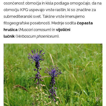
osončenost območja in kisla podlaga omogočajo, da na
območju KPG uspevajo vrste rastlin, ki so značilne za
submediteranski svet. Takšne vrste imenujemo
fitogeografske posebnosti. Mednje sodita
čopasta
hrušica
(
Muscari comosum
) in
vijolični
lučnik
(
Verbascum phoeniceum
).