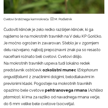
Cvetovi brstičnega kamnokreča
M. Podletnik
Čudoviti klinček je zelo redko razširjen klinček, ki ga
najdemo le na mokrotnih travnikih na V delu KP Goričko.
Je močno ogrožen in zavarovan. Steblo je v zgornjem
delu razvejano, najbolj prepoznavni znak pa so resasto
nacefrani rožnato beli cvetovi. Cvetovi dišijo.
Na mokrotnih travnikih uspeva tudi lokalno redek
predstavnik ostričevk
ozkolistni munec
(
Eriophorum
angustifolium
) z značilnimi dolgimi, belodlakavimi in
previsnimi klaski. Pogosteje na mokrotnih travnikih
opazimo bele cvetove
pehtranovega rmana
(
Achillea
ptarmica
), ki ima za razliko od navadnega rmana večje,
do 6 mm velike bele cvetove (socvetja).