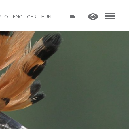
SLO
ENG
GER
HUN
MENU