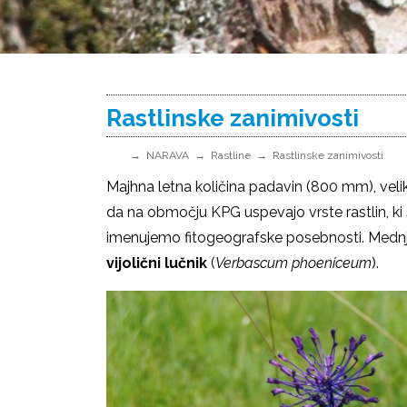
Rastlinske zanimivosti
NARAVA
Rastline
Rastlinske zanimivosti
Majhna letna količina padavin (800 mm), ve
da na območju KPG uspevajo vrste rastlin, ki
imenujemo fitogeografske posebnosti. Medn
vijolični lučnik
(
Verbascum phoeniceum
).