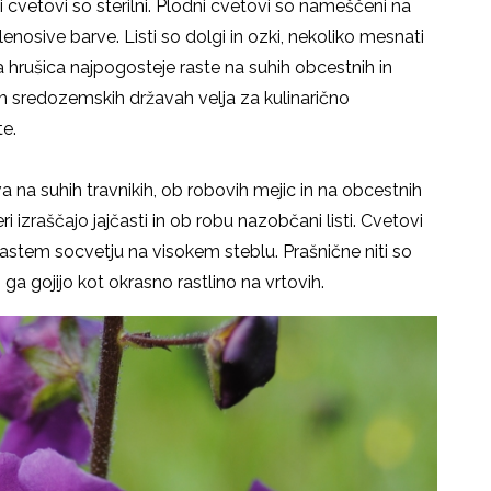
leči cvetovi so sterilni. Plodni cvetovi so nameščeni na
elenosive barve. Listi so dolgi in ozki, nekoliko mesnati
 hrušica najpogosteje raste na suhih obcestnih in
rih sredozemskih državah velja za kulinarično
ste.
a na suhih travnikih, ob robovih mejic in na obcestnih
eri izraščajo jajčasti in ob robu nazobčani listi. Cvetovi
zdastem socvetju na visokem steblu. Prašnične niti so
ga gojijo kot okrasno rastlino na vrtovih.