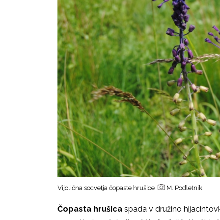
Vijolična socvetja čopaste hrušice
M. Podletnik
Čopasta hrušica
spada v družino hijacinto