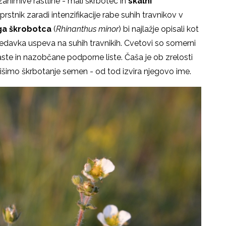
 zanimive rastline - mali škrbotec in
skalni
oprstnik zaradi intenzifikacije rabe suhih travnikov v
ga škrobotca
(
Rhinanthus minor
) bi najlažje opisali kot
jedavka uspeva na suhih travnikih. Cvetovi so somerni
ste in nazobčane podporne liste. Čaša je ob zrelosti
 slišimo škrbotanje semen - od tod izvira njegovo ime.