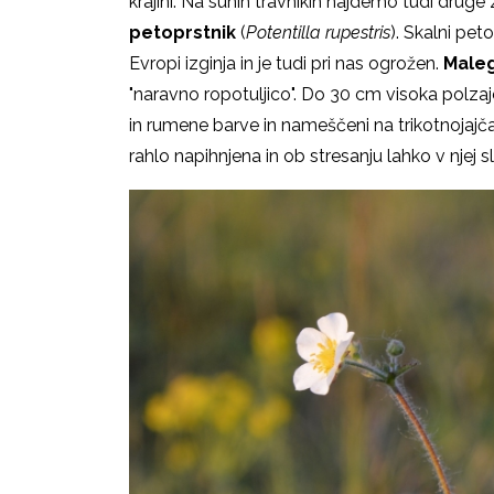
krajini. Na suhih travnikih najdemo tudi druge
petoprstnik
(
Potentilla rupestris
). Skalni pet
Evropi izginja in je tudi pri nas ogrožen.
Male
"naravno ropotuljico". Do 30 cm visoka polza
in rumene barve in nameščeni na trikotnojajča
rahlo napihnjena in ob stresanju lahko v njej