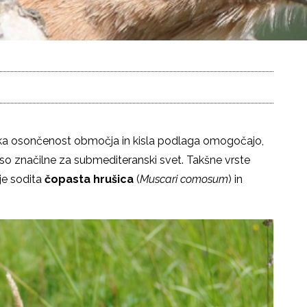
lika osončenost območja in kisla podlaga omogočajo,
 so značilne za submediteranski svet. Takšne vrste
je sodita
čopasta hrušica
(
Muscari comosum
) in