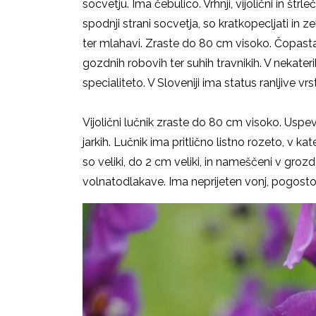
socvetju. Ima čebulico. Vrhnji, vijolični in štr
spodnji strani socvetja, so kratkopecljati in z
ter mlahavi. Zraste do 80 cm visoko. Čopasta
gozdnih robovih ter suhih travnikih. V nekate
specialiteto. V Sloveniji ima status ranljive vr
Vijolični lučnik zraste do 80 cm visoko. Uspev
jarkih. Lučnik ima pritlično listno rozeto, v kat
so veliki, do 2 cm veliki, in nameščeni v gro
volnatodlakave. Ima neprijeten vonj, pogosto 