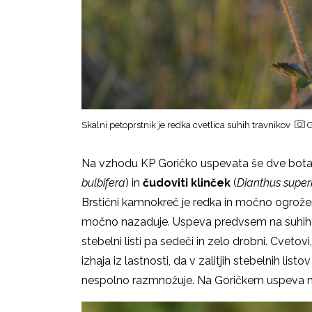
Skalni petoprstnik je redka cvetlica suhih travnikov
G
Na vzhodu KP Goričko uspevata še dve botan
bulbifera
)
in
č
udoviti klinček
(
Dianthus super
Brstični kamnokreč je redka in močno ogrožena
močno nazaduje. Uspeva predvsem na suhih travn
stebelni listi pa sedeči in zelo drobni. Cvetovi
izhaja iz lastnosti, da v zalitjih stebelnih listo
nespolno razmnožuje. Na Goričkem uspeva n