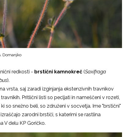
. Domanjko
ični redkosti -
brstični kamnokreč
(
Saxifraga
bus
).
 vrsta, saj zaradi izginjanja ekstenzivnih travnikov
ikih. Pritlični listi so pecljati in nameščeni v rozeti,
, ki so snežno beli, so združeni v socvetja. Ime "brstični"
v izraščajo zarodni brstiči, s katerimi se rastlina
a V delu KP Goričko.