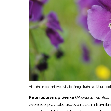
Vijolični in opazni cvetovi vijoličnega lučnika
M. Pod
Peteroštevna prženka
(
Moenchia mantica
)
zvončice, prav tako uspeva na suhih travnikih.