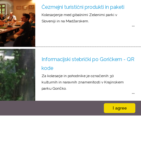
Čezmejni turistični produkti in paketi
Kolesarjenje med gibalnimi Zelenimi parki v
Sloveniji in na Madžarskem.
Informacijski stebrički po Goričkem - QR
kode
Za kolesarje in pohodnike je označenih 30
kulturnih in naravnih znamenitosti v Krajinskem
parku Goričko.
I agree
Brezplačni zemljevidi za obiskovalce
Natisnjen je zemljevid čezmejnega območja
Prekmurja, Zalske in Železne županije.