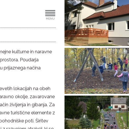
MENU
ejne kulturne in naravne
rostora. Poudarja
u prijaznega načina
evetih lokacijah na obeh
naravno okolje, zavarovane
in življenja in gibanja. Za
avne turistične elemente z
pohodniške poti. Širitev
z razvojem atrakcij, ki so