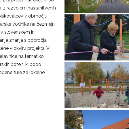
er z razvojem nastanitvenih
 obiskovalcev v območju
arske vodnike na čezmejni
e v slovenskem in
anje znanja s področja
ene v okviru projekta. V
elavnice na tematiko:
arskih poteh, ki bodo
vodene ture za lokalne