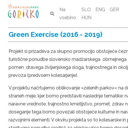
Na
SLO
ENG
GER
vsebino
HUN
Green Exercise (2016 - 2019)
Projekt si prizadeva za skupno promocijo obstoječe čezm
turistične ponudbe slovensko madžarskega obmejnega p
pomen dravega življenjskega sloga, trajnostnega in okolj
prevoza (predvsem kolesarjenje).
V projektu načrtujemo oblikovanje »zelenih parkov« na d
straneh meje, kjer bomo predstavili naslednje tematike: 
naravne vrednote, trajnostno kmetijstvo, promet, zdrav nač
doseganje tega bomo povezali obstoječe kulturne in nar
razvojnimi elementi. V okviru projekta so to kolesarske in 
storitvene ponudbe središč za obiskovalce bomo dosegli 