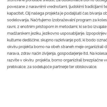
povezane z naravnimi vrednotami, ljudskimi tradicijami t
kapacitet. Cilj našega projekta je podaljšati čas bivanja
sodelovanja. Načrtujemo izobraževalni program za koles
ravni, z enotnim pristopom in metodami, ki se bo izvajal
madžarskem jeziku, jezikovno usposabljanje, izpopolnjev
kulturne dediščine, skupno razkrivanje poti, ki bodo označ
okviru projekta bomo na obeh straneh meje organizirali d
narava, zdrav način življenja, gospodarjenje itd. Na koles
razvite v okviru projekta, bomo organizirali brezplačne 
prebivalce, za sodelujoče partnerje ter obiskovalce.