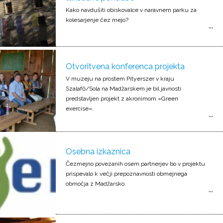
Kako navdušiti obiskovalce v naravnem parku za
kolesarjenje čez mejo?
Otvoritvena konferenca projekta
V muzeju na prostem Pityerszer v kraju
Szalafő/Sola na Madžarskem je bil javnosti
predstavljen projekt z akronimom »Green
exercise«.
Osebna izkaznica
Čezmejno povezanih osem partnerjev bo v projektu
prispevalo k večji prepoznavnosti obmejnega
območja z Madžarsko.