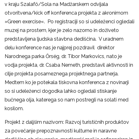
v kraju Szalafő/Sola na Madžarskem odvijala
otvoritvena/kick off konferenca projekta z akronimom
»Green exercise«. Po registraciji so si udeleženci ogledali
muzej na prostem, kjer je zelo nazorno in doživeto
predstavljena ljudska stavbna dediščina. V uradnem
delu konference nas je najprej pozdravil direktor
Narodnega parka Őrség, dr. Tibor Markovics, nato je
vodja projekta, dr. Csaba Nemeth, predstavil aktivnosti in
cilje projekta posameznega projektnega partnerja.
Medtem ko je potekala tiskovna konferenca z novinarji
so si udeleženci dogodka lahko ogledali stiskanje
bučnega olja, katerega so nam postregli na solati med
kosilom.
Projekt z daljšim nazivom: Razvoj turističnih produktov
za povečanje prepoznavnosti kulturne in naravne