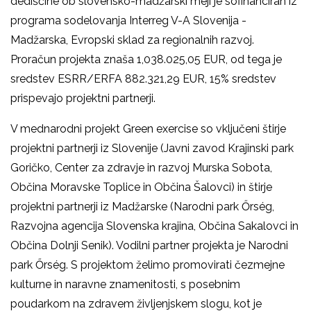
dediščine ob slovensko-madžarski meji je sofinanciran iz
programa sodelovanja Interreg V-A Slovenija -
Madžarska, Evropski sklad za regionalnih razvoj.
Proračun projekta znaša 1,038.025,05 EUR, od tega je
sredstev ESRR/ERFA 882.321,29 EUR, 15% sredstev
prispevajo projektni partnerji.
V mednarodni projekt Green exercise so vključeni štirje
projektni partnerji iz Slovenije (Javni zavod Krajinski park
Goričko, Center za zdravje in razvoj Murska Sobota,
Občina Moravske Toplice in Občina Šalovci) in štirje
projektni partnerji iz Madžarske (Narodni park Őrség,
Razvojna agencija Slovenska krajina, Občina Sakalovci in
Občina Dolnji Senik). Vodilni partner projekta je Narodni
park Őrség. S projektom želimo promovirati čezmejne
kulturne in naravne znamenitosti, s posebnim
poudarkom na zdravem življenjskem slogu, kot je