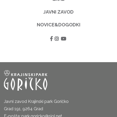
JAVNI ZAVOD
NOVICE&DOGODKI
Javni zavod Krajinski park Goričko
Grad 191, 9264 Grad
E-pošta: park.goricko@siol.net