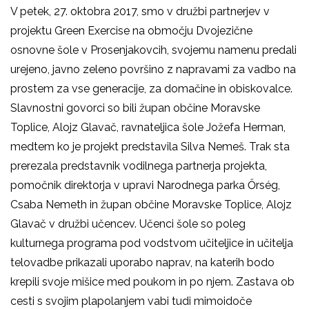
V petek, 27. oktobra 2017, smo v družbi partnerjev v
projektu Green Exercise na območju Dvojezične
osnovne šole v Prosenjakovcih, svojemu namenu predali
urejeno, javno zeleno površino z napravami za vadbo na
prostem za vse generacije, za domačine in obiskovalce.
Slavnostni govorci so bili župan občine Moravske
Toplice, Alojz Glavač, ravnateljica šole Jožefa Herman,
medtem ko je projekt predstavila Silva Nemeš. Trak sta
prerezala predstavnik vodilnega partnerja projekta,
pomočnik direktorja v upravi Narodnega parka Őrség,
Csaba Nemeth in župan občine Moravske Toplice, Alojz
Glavač v družbi učencev. Učenci šole so poleg
kulturnega programa pod vodstvom učiteljice in učitelja
telovadbe prikazali uporabo naprav, na katerih bodo
krepili svoje mišice med poukom in po njem. Zastava ob
cesti s svojim plapolanjem vabi tudi mimoidoče