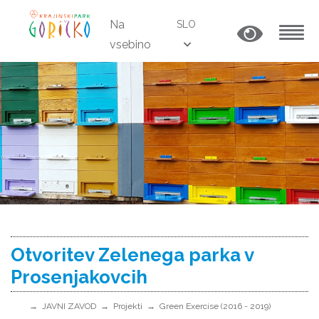
Na
SLO
vsebino
MENU
Otvoritev Zelenega parka v
Prosenjakovcih
JAVNI ZAVOD
Projekti
Green Exercise (2016 - 2019)