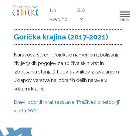
Na
SLO
vsebino
MENU
Gorička krajina (2017-2021)
Naravovarstveni projekt je namenjen izboljšanju
življenjskih pogojev za 10 živalskih vrst in
izboljšanju stanja 3 tipov travnikov z izvajanjem
ukrepov varstva na izbranih delih narave v
kulturni krajini.
Dnevi odprtih vrat razstave "PreŽiveti z netopirji"
v letu 2021