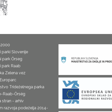
 2000
 parki Slovenije
i park Őrseg
i park Raab
ka Zelena vez
Europarc
rstvo Trideželnega parka
o-Raab-Őrség
 stran - arhiv
m razvoja podeželja 2014-