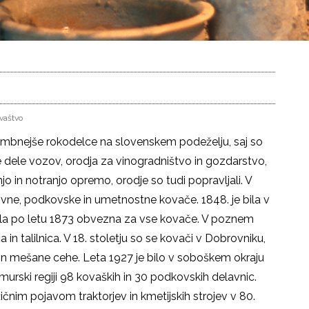
vaštvo
embnejše rokodelce na slovenskem podeželju, saj so
e dele vozov, orodja za vinogradništvo in gozdarstvo,
 in notranjo opremo, orodje so tudi popravljali. V
ovne, podkovske in umetnostne kovače. 1848. je bila v
 bila po letu 1873 obvezna za vse kovače. V poznem
in talilnica. V 18. stoletju so se kovači v Dobrovniku,
 in mešane cehe. Leta 1927 je bilo v soboškem okraju
urski regiji 98 kovaških in 30 podkovskih delavnic.
čnim pojavom traktorjev in kmetijskih strojev v 80.