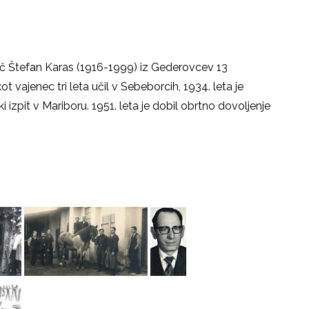
č Štefan Karas (1916-1999) iz Gederovcev 13
t vajenec tri leta učil v Sebeborcih, 1934. leta je
i izpit v Mariboru. 1951. leta je dobil obrtno dovoljenje