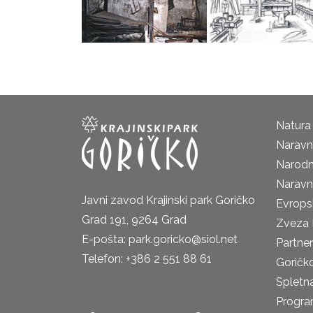
Natura
Naravni
Narodn
Naravn
Javni zavod Krajinski park Goričko
Evrops
Grad 191, 9264 Grad
Zveza 
E-pošta: park.goricko@siol.net
Partne
Telefon: +386 2 551 88 61
Goričk
Spletna
Progra