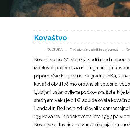
Kovaštvo
KULTURA
Tradicionalne obrti in dejavnosti
Ko
Kovači so do 20. stoletja sodili med najpom
izdelovali poljedelska in druga orodja, kovan
pripomočke in opremo za gradnjo hiša, zunanjo
kovaški obrti ločimo orodne ali splošne, voz
Ljubljani ustanovljena podkovska šola, ki je
srednjem veku je pri Gradu delovala kovačnica 
Lendavi in Beltincih združevali v samostojne
135 kovačev in podkovcev, leta 1957 pa v pom
Kovaške delavnice so začele izginjati z množi