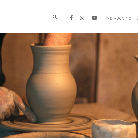
Na vsebino