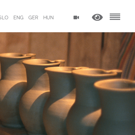
SLO
ENG
GER
HUN
MENU