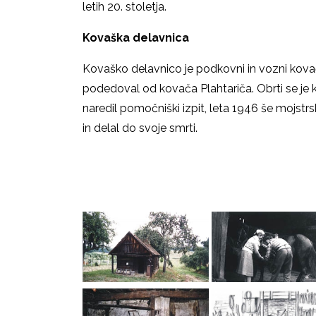
letih 20. stoletja.
Kovaška delavnica
Kovaško delavnico je podkovni in vozni kova
podedoval od kovača Plahtariča. Obrti se je ko
naredil pomočniški izpit, leta 1946 še mojstrsk
in delal do svoje smrti.