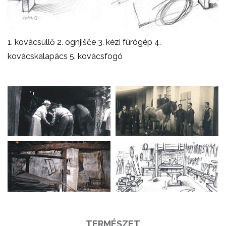
1. kovácsüllő
2. ognjišče
3. kézi fúrógép
4.
kovácskalapács
5. kovácsfogó
TERMÉSZET