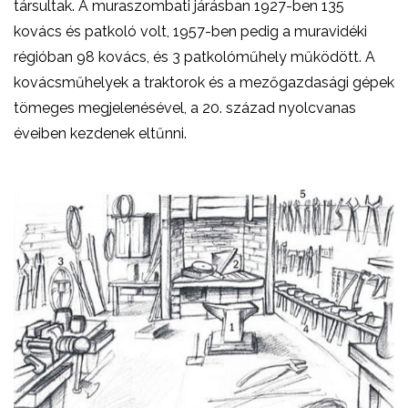
társultak. A muraszombati járásban 1927-ben 135
kovács és patkoló volt, 1957-ben pedig a muravidéki
régióban 98 kovács, és 3 patkolóműhely működött. A
kovácsműhelyek a traktorok és a mezőgazdasági gépek
tömeges megjelenésével, a 20. század nyolcvanas
éveiben kezdenek eltűnni.