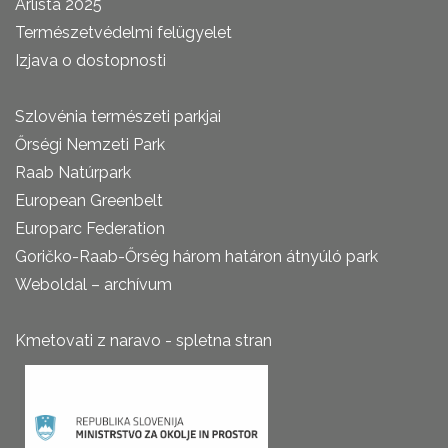
Árlista 2025
Természetvédelmi felügyelet
Izjava o dostopnosti
Szlovénia természeti parkjai
Őrségi Nemzeti Park
Raab Natúrpark
European Greenbelt
Europarc Federation
Goričko-Raab-Őrség három határon átnyúló park
Weboldal – archívum
Kmetovati z naravo - spletna stran