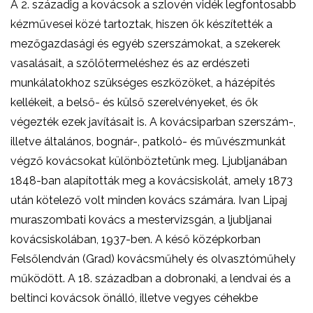
A 2. századig a kovácsok a szlovén vidék legfontosabb
kézművesei közé tartoztak, hiszen ők készítették a
mezőgazdasági és egyéb szerszámokat, a szekerek
vasalásait, a szőlőtermeléshez és az erdészeti
munkálatokhoz szükséges eszközöket, a házépítés
kellékeit, a belső- és külső szerelvényeket, és ők
végezték ezek javításait is. A kovácsiparban szerszám-,
illetve általános, bognár-, patkoló- és művészmunkát
végző kovácsokat különböztetünk meg. Ljubljanában
1848-ban alapították meg a kovácsiskolát, amely 1873
után kötelező volt minden kovács számára. Ivan Lipaj
muraszombati kovács a mestervizsgán, a ljubljanai
kovácsiskolában, 1937-ben. A késő középkorban
Felsőlendván (Grad) kovácsműhely és olvasztóműhely
működött. A 18. században a dobronaki, a lendvai és a
beltinci kovácsok önálló, illetve vegyes céhekbe