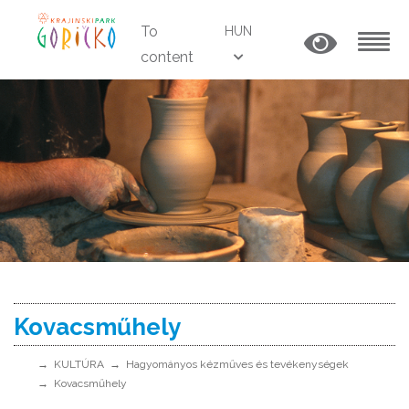
To
HUN
content
MENU
Kovacsműhely
KULTÚRA
Hagyományos kézműves és tevékenységek
Kovacsműhely