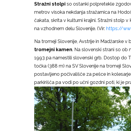
Stražni stolpi
so ostanki polpretekle zgodovin
metrov visoka nekdanja stražarnica na Hodošu
čakata, skrita v kulturni krajini. Stražni stolp 
na vzhodnem delu Slovenije. (Vir:
https://ww
Na tromeji Slovenije, Avstrije in Madžarske v 
tromejni kamen
. Na slovenski strani so ob
1993 pa namestili slovenski grb. Dostop do T
točka (388 m) na SV Slovenije na tromeji Sloven
postavljeno počivališče za pešce in kolesarje v
parkirišča pa vodi po učni gozdni poti, ki je