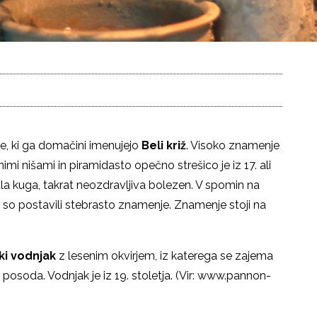
e, ki ga domačini imenujejo
Beli križ
. Visoko znamenje
nimi nišami in piramidasto opečno strešico je iz 17. ali
jala kuga, takrat neozdravljiva bolezen. V spomin na
, so postavili stebrasto znamenje. Znamenje stoji na
i vodnjak
z lesenim okvirjem, iz katerega se zajema
 posoda. Vodnjak je iz 19. stoletja. (Vir: www.pannon-