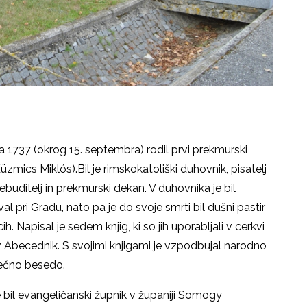
ta 1737 (okrog 15. septembra) rodil prvi prekmurski
zmics Miklós).Bil je rimskokatoliški duhovnik, pisatelj
rebuditelj in prekmurski dekan. V duhovnika je bil
l pri Gradu, nato pa je do svoje smrti bil dušni pastir
. Napisal je sedem knjig, ki so jih uporabljali v cerkvi
v Abecednik. S svojimi knjigami je vzpodbujal narodno
rečno besedo.
e bil evangeličanski župnik v županiji Somogy