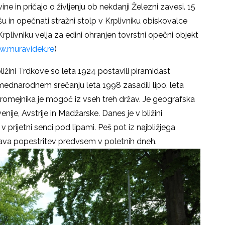
e in pričajo o življenju ob nekdanji Železni zavesi. 15
 in opečnati stražni stolp v Krplivniku obiskovalce
v Krplivniku velja za edini ohranjen tovrstni opečni objekt
w.muravidek.re
)
bližini Trdkove so leta 1924 postavili piramidast
 mednarodnem srečanju leta 1998 zasadili lipo, leta
romejnika je mogoč iz vseh treh držav. Je geografska
ije, Avstrije in Madžarske. Danes je v bližini
 prijetni senci pod lipami. Peš pot iz najbližjega
 prava popestritev predvsem v poletnih dneh.