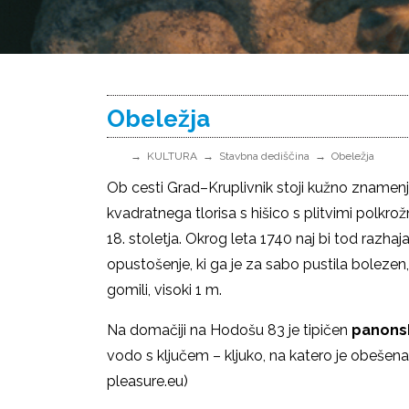
Obeležja
KULTURA
Stavbna dediščina
Obeležja
Ob cesti Grad–Kruplivnik stoji kužno znamenj
kvadratnega tlorisa s hišico s plitvimi polkrož
18. stoletja. Okrog leta 1740 naj bi tod razha
opustošenje, ki ga je za sabo pustila bolezen
gomili, visoki 1 m.
Na domačiji na Hodošu 83 je tipičen
panonsk
vodo s ključem – kljuko, na katero je obešena
pleasure.eu)