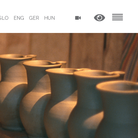
SLO
ENG
GER
HUN
MENU