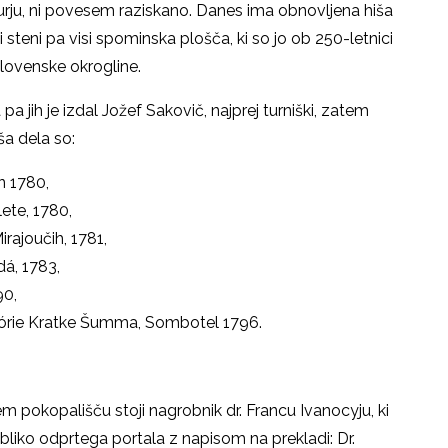
urju, ni povesem raziskano. Danes ima obnovljena hiša
 steni pa visi spominska plošča, ki so jo ob 250-letnici
slovenske okrogline.
pa jih je izdal Jožef Sakovič, najprej turniški, zatem
a dela so:
n 1780,
lete, 1780,
rajoučih, 1781,
á, 1783,
90,
órie Kratke Šumma, Sombotel 1796.
pokopališču stoji nagrobnik dr. Francu Ivanocyju, ki
bliko odprtega portala z napisom na prekladi: Dr.