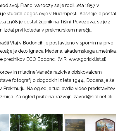
arod svoj. Franc Ivanoczy se je rodil leta 1857 v
i je študiral bogoslovje v Budimpešti. Kasneje je postal
a 1908 je postal župnik na Tišini. Povezoval se je z
 in izdal prvi koledar v prekmurskem narečju.
ačiji Vlaj v Bodoncih je postavljeno v spomin na prvo
eležje je delo Ignaca Medena, akademskega umetnika,
e prednikov ECO Bodonci. (VIR: www.gorickilist.si)
rcev in mladine Vaneča razkriva obiskovalcem
ave fotografij o dogodkih iz leta 1944., Dodana je še
v Prekmurju. Na ogled je tudi avdio video predstavitev
miča. Za ogled pišite na: razvojni.zavod@siol.net ali