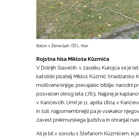
Balon v Ženavljah
L. Klar
Rojstna hiša Mikloša Küzmiča
V Dolnjih Slavečih, v zaselku Kukojca se je le
katoliški pisatelj Mikloš Küzmič (madžarsko Kü
molitvene knjige, prevajalec biblije, narodni p
posvečen okrog leta 1763. Najprej je kaplanova
v Kančevcih. Umrl je 11. aprila 1804 v Kančevcih
in šoli, najpomembnejši pa je vsekakor njego
zavest prekmurskega ljudstva in ohranjal na
Ali je bil v sorodu s Štefanom Küzmičem, ki j