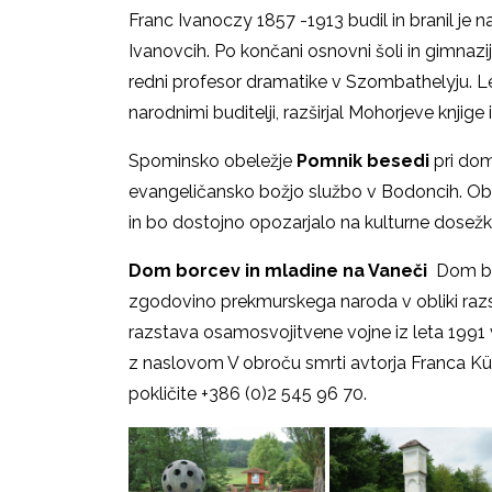
Franc Ivanoczy 1857 -1913 budil in branil je n
Ivanovcih. Po končani osnovni šoli in gimnazij
redni profesor dramatike v Szombathelyju. Let
narodnimi buditelji, razširjal Mohorjeve knjige
Spominsko obeležje
Pomnik besedi
pri dom
evangeličansko božjo službo v Bodoncih. Ob
in bo dostojno opozarjalo na kulturne dosežk
Dom borcev in mladine na Vaneči
Dom bo
zgodovino prekmurskega naroda v obliki razst
razstava osamosvojitvene vojne iz leta 1991 
z naslovom V obroču smrti avtorja Franca Küz
pokličite +386 (0)2 545 96 70.