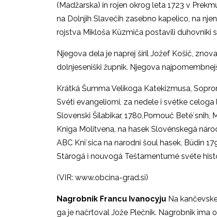
(Madžarska) in rojen okrog leta 1723 v Prekm
na Dolnjih Slavečih zasebno kapelico, na njeni
rojstva Mikloša Küzmiča postavili duhovniki 
Njegova dela je naprej širil Jožef Košič, znova 
dolnjeseniški župnik. Njegova najpomembnejš
Krátká Šumma Velikoga Katekizmusa, Sopro
Svéti evangeliomi, za nedele i svétke celoga 
Slovenski Šilabikar, 1780,Pomouč Beté´snih, Mi
Kniga Molitvena, na hasek Slovénskegá národ
ABC Kni´sica na narodni šoul hasek, Büdin 17
Stárogá i nouvogá Teštamentumé svéte hist
(VIR: www.obcina-grad.si)
Nagrobnik Francu Ivanocyju
Na kančevskem 
ga je načrtoval Jože Plečnik. Nagrobnik ima o