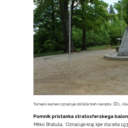
Tomejni kamen označuje stičišče treh narodov
L. Kla
Pomnik pristanka stratosferskega balon
Mirko Bratuša. Označuje kraj, kjer sta leta 19