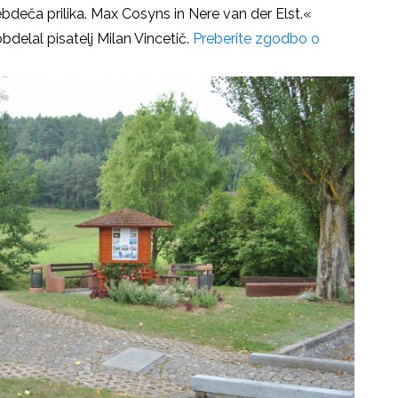
ebdeča prilika. Max Cosyns in Nere van der Elst.«
elal pisatelj Milan Vincetič.
Preberite zgodbo o