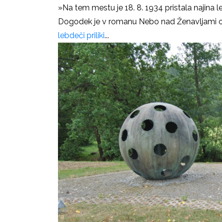
»Na tem mestu je 18. 8. 1934 pristala najina l
Dogodek je v romanu Nebo nad Ženavljami obd
lebdeči priliki
...