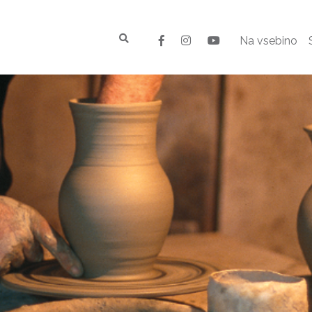
Na vsebino