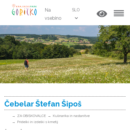
Na
SLO
vsebino
MENU
Čebelar Štefan Šipoš
ZA OBISKOVALCE
Kulinarika in nastanitve
Pridelki in izdelki s kmetij