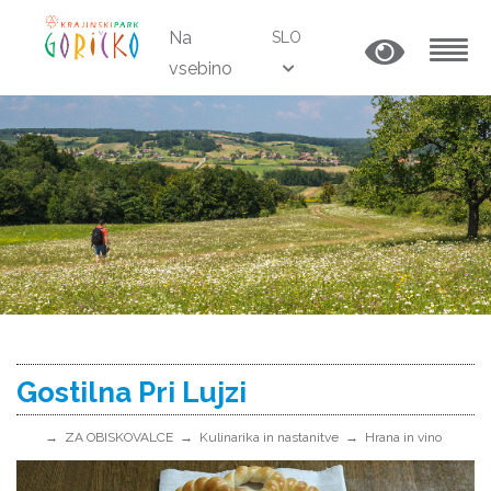
Na
SLO
vsebino
MENU
Gostilna Pri Lujzi
ZA OBISKOVALCE
Kulinarika in nastanitve
Hrana in vino