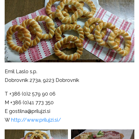
Emil Laslo s.p.
Dobrovnik 273a, 9223 Dobrovnik
T +386 (0)2 579 90 06
M +386 (0)41 773 350
E gostilna@prilujzi.si
W
http://www.prilujzi.si/