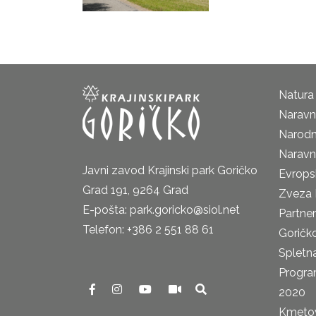
Natura
Naravni
Narodn
Naravn
Javni zavod Krajinski park Goričko
Evrops
Grad 191, 9264 Grad
Zveza 
E-pošta: park.goricko@siol.net
Partne
Telefon: +386 2 551 88 61
Goričk
Spletna
Progra
2020
Kmetova