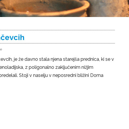
nčevcih
le
čevcih, je že davno stala njena starejša prednica, ki se v
 enoladijska, z poligonalno zaključenim nižjim
edelali. Stoji v naselju v neposredni bližini Doma