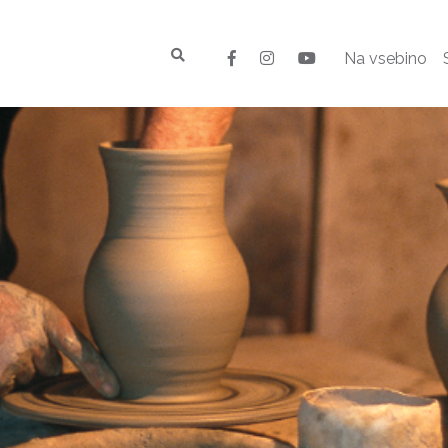
Na vsebino