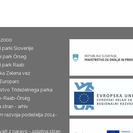
 2000
 parki Slovenije
i park Őrseg
i park Raab
ka Zelena vez
Europarc
rstvo Trideželnega parka
o-Raab-Őrség
 stran - arhiv
m razvoja podeželja 2014-
ti z naravo - spletna stran