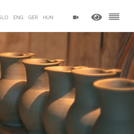
SLO
ENG
GER
HUN
MENU