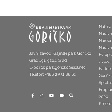
Natura
Naravni
Narodn
Naravn
Javni zavod Krajinski park Goričko
Evrops
Grad 191, 9264 Grad
Zveza 
E-pošta: park.goricko@siol.net
Partne
Telefon: +386 2 551 88 61
Goričk
Spletna
Progra
2020
Kmetova