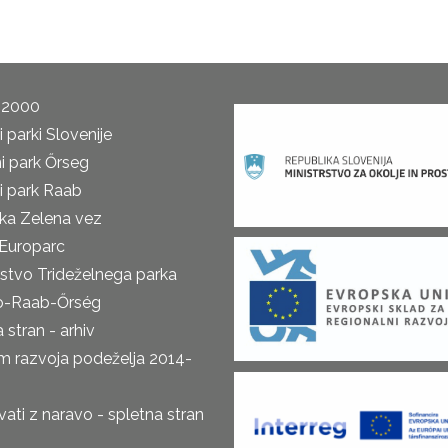
 2000
 parki Slovenije
i park Őrseg
i park Raab
ka Zelena vez
Europarc
rstvo Trideželnega parka
o-Raab-Őrség
 stran - arhiv
m razvoja podeželja 2014-
ti z naravo - spletna stran