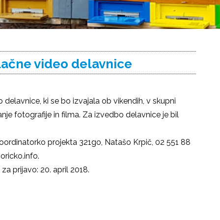
lačne video delavnice
delavnice, ki se bo izvajala ob vikendih, v skupni
nje fotografije in filma. Za izvedbo delavnice je bil
 koordinatorko projekta 321go, Natašo Krpič, 02 551 88
oricko.info.
a prijavo: 20. april 2018.