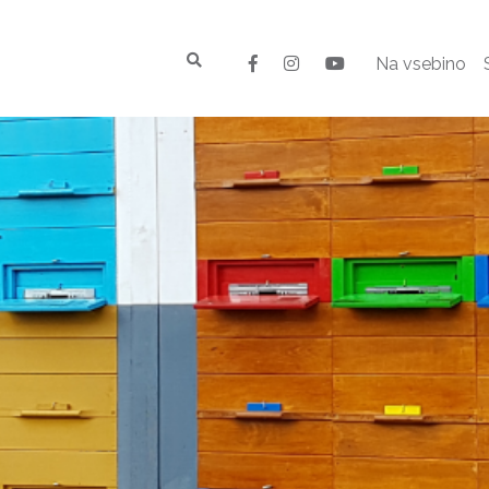
Na vsebino