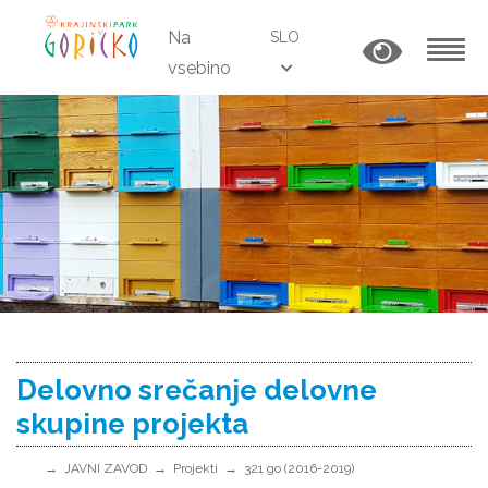
Na
SLO
vsebino
MENU
Delovno srečanje delovne
skupine projekta
JAVNI ZAVOD
Projekti
321 go (2016-2019)