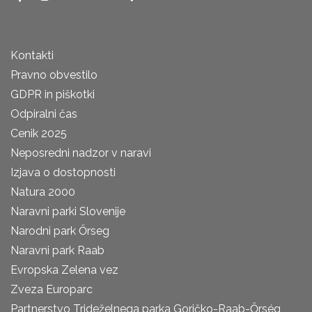
Kontakti
Pravno obvestilo
GDPR in piškotki
Odpiralni čas
Cenik 2025
Neposredni nadzor v naravi
Izjava o dostopnosti
Natura 2000
Naravni parki Slovenije
Narodni park Őrseg
Naravni park Raab
Evropska Zelena vez
Zveza Europarc
Partnerstvo Trideželnega parka Goričko-Raab-Őrség