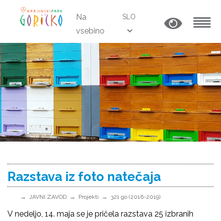
Na
SLO
vsebino
MENU
Razstava iz foto natečaja
JAVNI ZAVOD
Projekti
321 go (2016-2019)
V nedeljo, 14. maja se je pričela razstava 25 izbranih