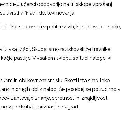
nem delu učenci odgovorijo na tri sklope vprašanj.
e uvrsti v finalni del tekmovanja.
t ekip se pomeri v petih izzivih, ki zahtevajo znanje,
iz vsaj 7 šol. Skupaj smo raziskovali že travnike,
kačje pastirje. V vsakem sklopu so tudi naloge, ki
binskem in oblikovnem smislu. Skozi leta smo tako
tank in drugih oblik nalog. Še posebej se potrudimo v
cev zahtevajo znanje, spretnost in iznajdljivost.
mo z podelitvijo priznanj in nagrad.