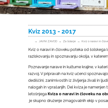
Kviz 2013 - 2017
JAVNI ZAVOD
Za šolarje
Kviz o naravi in člo
Kviz o naravi in človeku poteka od šolskega l
raziskovanju in spoznavanju okolja, v katerem 
Poznavanje narave in kulturne krajine, v kateri
razvoj. V pripravah na kviz učenci spoznavajo 
dediščini, zanimivostih iz življenja živali in l
nalogah in vprašanjih. Del kviza je namenjen
letošnjega
Kviza o naravi in človeku na 
je skupno druženje zmagovalnih ekip v pos