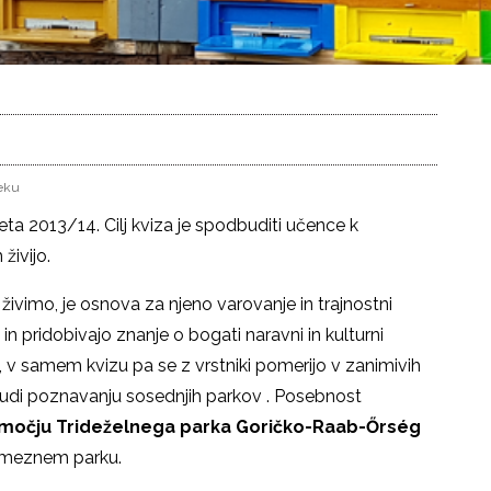
veku
eta 2013/14. Cilj kviza je spodbuditi učence k
živijo.
 živimo, je osnova za njeno varovanje in trajnostni
in pridobivajo znanje o bogati naravni in kulturni
judi, v samem kvizu pa se z vrstniki pomerijo v zanimivih
 tudi poznavanju sosednjih parkov . Posebnost
območju Trideželnega parka Goričko-Raab-Őrség
ameznem parku.