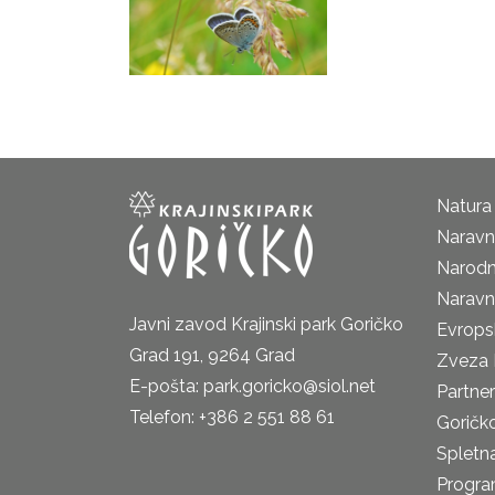
Natura
Naravni
Narodn
Naravn
Javni zavod Krajinski park Goričko
Evrops
Grad 191, 9264 Grad
Zveza 
E-pošta: park.goricko@siol.net
Partne
Telefon: +386 2 551 88 61
Goričk
Spletna
Progra