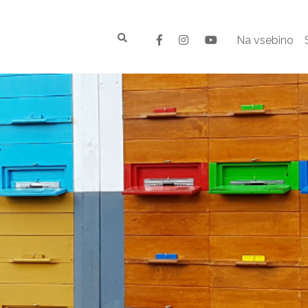
Na vsebino