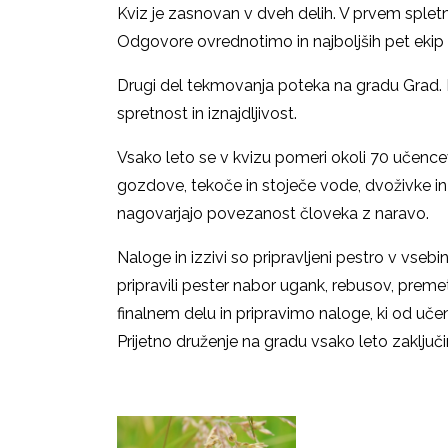
Kviz je zasnovan v dveh delih. V prvem splet
Odgovore ovrednotimo in najboljših pet ekip s
Drugi del tekmovanja poteka na gradu Grad. Pe
spretnost in iznajdljivost.
Vsako leto se v kvizu pomeri okoli 70 učencev 
gozdove, tekoče in stoječe vode, dvoživke in 
nagovarjajo povezanost človeka z naravo.
Naloge in izzivi so pripravljeni pestro v vse
pripravili pester nabor ugank, rebusov, preme
finalnem delu in pripravimo naloge, ki od učen
Prijetno druženje na gradu vsako leto zaključi