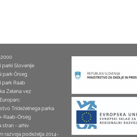
 2000
 parki Slovenije
i park Őrseg
i park Raab
ka Zelena vez
Europarc
rstvo Trideželnega parka
o-Raab-Őrség
 stran - arhiv
m razvoja podeželja 2014-