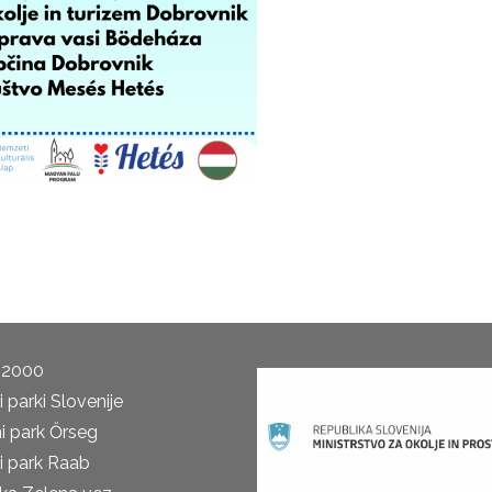
 2000
 parki Slovenije
i park Őrseg
i park Raab