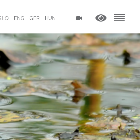
SLO
ENG
GER
HUN
MENU