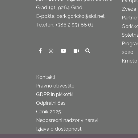
Evrops
Grad 191, 9264 Grad
Zveza 
E-pošta: park.goricko@siol.net
Partne
Telefon: +386 2 551 88 61
Goričk
Spletna
Progra
2020
Kmetova
Kontakti
Pravno obvestilo
GDPR in piškotki
Odpiralni čas
Cenik 2025
Neposredni nadzor v naravi
Izjava o dostopnosti