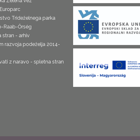
ka Zelena vez
Europarc
rstvo Trideželnega parka
o-Raab-Őrség
 stran - arhiv
m razvoja podeželja 2014-
ti z naravo - spletna stran