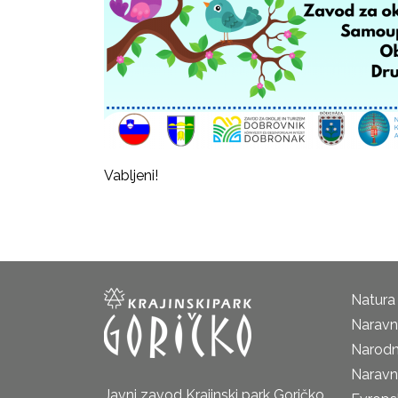
Vabljeni!
Natura
Naravni
Narodn
Naravn
Javni zavod Krajinski park Goričko