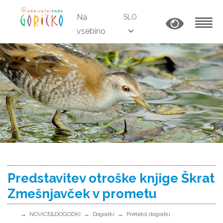
Na
SLO
vsebino
MENU
Predstavitev otroške knjige Škrat
Zmešnjavček v prometu
NOVICE&DOGODKI
Dogodki
Pretekli dogodki