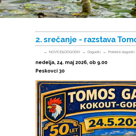
2. srečanje - razstava T
NOVICE&DOGODKI
Dogodki
Pretekli dogodki
nedelja, 24. maj 2026, ob 9.00
Peskovci 30