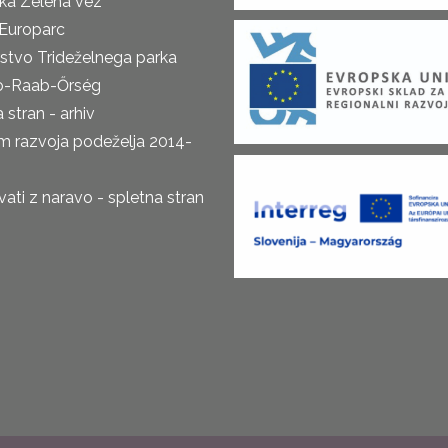
ka Zelena vez
Europarc
rstvo Trideželnega parka
o-Raab-Őrség
 stran - arhiv
m razvoja podeželja 2014-
ti z naravo - spletna stran