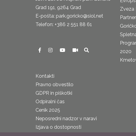
Evrops
Grad 191, 9264 Grad
Zveza 
E-pošta: park.goricko@siol.net
Partne
Telefon: +386 2 551 88 61
Goričk
Spletna
Progra
2020
Kmetova
Kontakti
Pravno obvestilo
GDPR in piškotki
Odpiralni čas
Cenik 2025
Neposredni nadzor v naravi
Izjava o dostopnosti