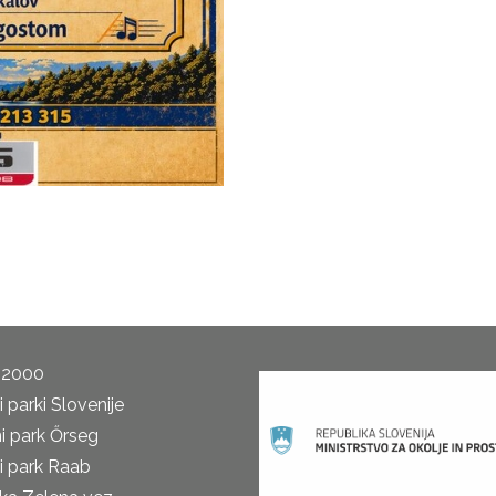
 2000
 parki Slovenije
i park Őrseg
i park Raab