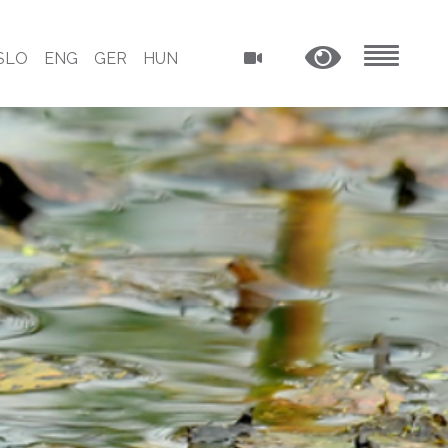
SLO
ENG
GER
HUN
MENU