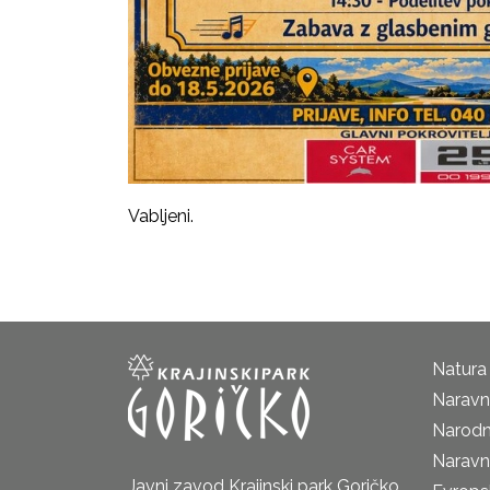
Vabljeni.
Natura
Naravni
Narodn
Naravn
Javni zavod Krajinski park Goričko