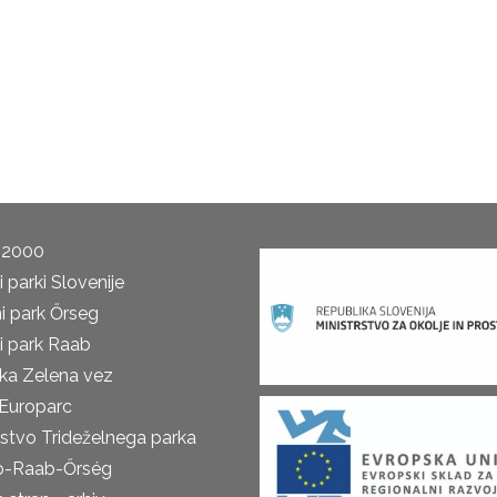
 2000
 parki Slovenije
i park Őrseg
i park Raab
ka Zelena vez
Europarc
rstvo Trideželnega parka
o-Raab-Őrség