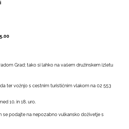
i
15.00
gradom Grad; tako si lahko na vašem družinskem izletu
leda ter vožnjo s cestnim turističnim vlakom na 02 553
d 10. in 18. uro.
n se podajte na nepozabno vulkansko doživetje s