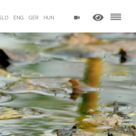
SLO
ENG
GER
HUN
MENU