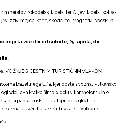
iz mineralov, rokodelski izdelki ter Olijevi izdelki, kot so
ijev izziv, majice, kape, skodelice, magnetki, obeski in
 odprta vse dni od sobote, 25. aprila, do
ila.
ba:
VOŽNJE S CESTNIM TURISTIČNM VLAKOM.
noloma bazaltnega tufa, kjer boste spoznali vulkansko
 si ogledali dva kratka filma o delu v kamnolomu in o
ulkanski panoramski poti z lepimi razgledi na
ndo o zmaju Kaču ter se vrnili nazaj do Vulkanije.
ača.