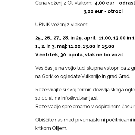
Cena voženj z Oli vlakom:
4,00 eur - odrasl
3,00 eur - otroci
URNIK voženj z vlakom:
25., 26., 27., 28. in 29. april: 11.00, 13.00 in 
1., 2. in 3. maj: 11.00, 13.00 in 15.00
V četrtek, 30. aprila, vlak ne bo vozil.
Ves čas je na voljo tudi skupna vstopnica z 
na Goričko ogledate Vulkanijo in grad Grad.
Rezervirajte si svoj termin doživljajskega og
10 00 ali na info@vulkanija.si.
Rezervacije sprejemamo v odpiralnem času me
Obiščite nas med prvomajskimi počitnicami i
krtkom Olijem.