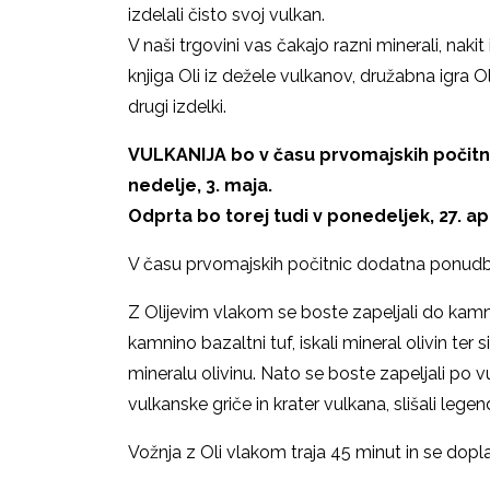
izdelali čisto svoj vulkan.
V naši trgovini vas čakajo razni minerali, nakit 
knjiga Oli iz dežele vulkanov, družabna igra Ol
drugi izdelki.
VULKANIJA bo v času prvomajskih počitnic
nedelje, 3. maja.
Odprta bo torej tudi v ponedeljek, 27. apr
V času prvomajskih počitnic dodatna ponud
Z Olijevim vlakom se boste zapeljali do kam
kamnino bazaltni tuf, iskali mineral olivin ter
mineralu olivinu. Nato se boste zapeljali po v
vulkanske griče in krater vulkana, slišali lege
Vožnja z Oli vlakom traja 45 minut in se dopl