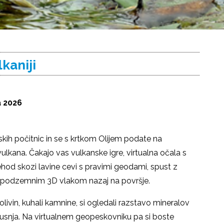
kaniji
a 2026
kih počitnic in se s krtkom Olijem podate na
kana. Čakajo vas vulkanske igre, virtualna očala s
rehod skozi lavine cevi s pravimi geodami, spust z
 s podzemnim 3D vlakom nazaj na površje.
ivin, kuhali kamnine, si ogledali razstavo mineralov
 usnja. Na virtualnem geopeskovniku pa si boste