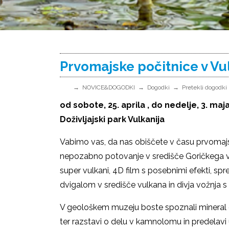
Prvomajske počitnice v Vul
NOVICE&DOGODKI
Dogodki
Pretekli dogodki
od sobote, 25. aprila , do nedelje, 3. maj
Doživljajski park Vulkanija
Vabimo vas, da nas obiščete v času prvomajs
nepozabno potovanje v središče Goričkega vul
super vulkani, 4D film s posebnimi efekti, sp
dvigalom v središče vulkana in divja vožnja
V geološkem muzeju boste spoznali mineral ol
ter razstavi o delu v kamnolomu in predelavi