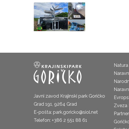
Natura
Naravni
Narodn
Naravn
Javni zavod Krajinski park Goričko
Evrops
Grad 191, 9264 Grad
Zveza 
E-pošta: park.goricko@siol.net
Partne
Telefon: +386 2 551 88 61
Goričk