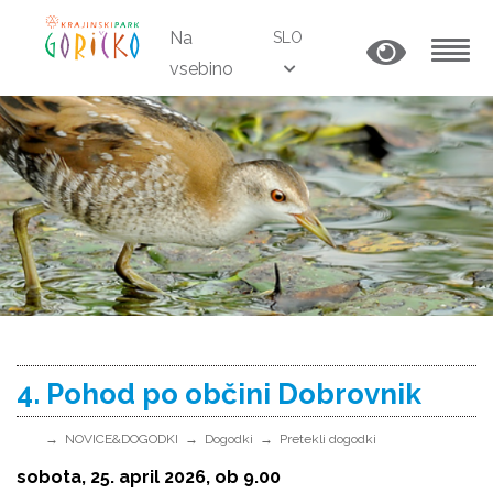
Na
SLO
vsebino
MENU
4. Pohod po občini Dobrovnik
NOVICE&DOGODKI
Dogodki
Pretekli dogodki
sobota, 25. april 2026, ob 9.00