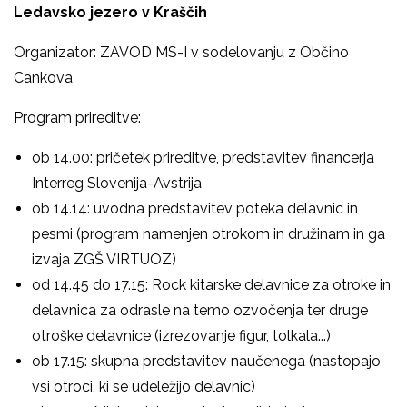
Ledavsko jezero v Kraščih
Organizator: ZAVOD MS-I v sodelovanju z Občino
Cankova
Program prireditve:
ob 14.00: pričetek prireditve, predstavitev financerja
Interreg Slovenija-Avstrija
ob 14.14: uvodna predstavitev poteka delavnic in
pesmi (program namenjen otrokom in družinam in ga
izvaja ZGŠ VIRTUOZ)
od 14.45 do 17.15: Rock kitarske delavnice za otroke in
delavnica za odrasle na temo ozvočenja ter druge
otroške delavnice (izrezovanje figur, tolkala...)
ob 17.15: skupna predstavitev naučenega (nastopajo
vsi otroci, ki se udeležijo delavnic)