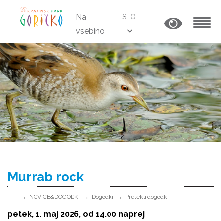
Na
SLO
vsebino
MENU
Murrab rock
NOVICE&DOGODKI
Dogodki
Pretekli dogodki
petek, 1. maj 2026, od 14.00 naprej