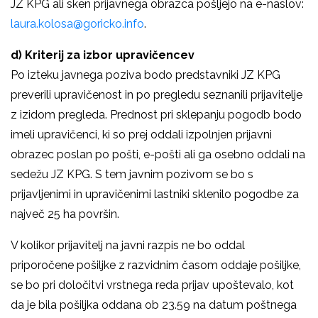
JZ KPG ali sken prijavnega obrazca pošljejo na e-naslov:
laura.kolosa@goricko.info
.
d)
Kriterij za izbor upravičencev
Po izteku javnega poziva bodo predstavniki JZ KPG
preverili upravičenost in po pregledu seznanili prijavitelje
z izidom pregleda. Prednost pri sklepanju pogodb bodo
imeli upravičenci, ki so prej oddali izpolnjen prijavni
obrazec poslan po pošti, e-pošti ali ga osebno oddali na
sedežu JZ KPG. S tem javnim pozivom se bo s
prijavljenimi in upravičenimi lastniki sklenilo pogodbe za
največ 25 ha površin.
V kolikor prijavitelj na javni razpis ne bo oddal
priporočene pošiljke z razvidnim časom oddaje pošiljke,
se bo pri določitvi vrstnega reda prijav upoštevalo, kot
da je bila pošiljka oddana ob 23.59 na datum poštnega