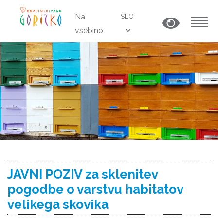
Na
SLO
vsebino
MENU
JAVNI POZIV za sklenitev
pogodbe o varstvu habitatov
velikega skovika