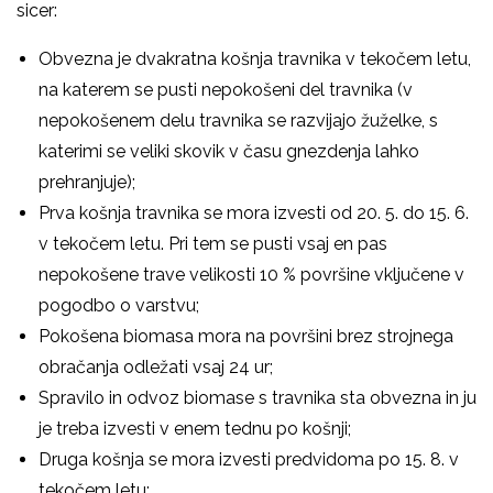
sicer:
Obvezna je dvakratna košnja travnika v tekočem letu,
na katerem se pusti nepokošeni del travnika (v
nepokošenem delu travnika se razvijajo žuželke, s
katerimi se veliki skovik v času gnezdenja lahko
prehranjuje);
Prva košnja travnika se mora izvesti od 20. 5. do 15. 6.
v tekočem letu. Pri tem se pusti vsaj en pas
nepokošene trave velikosti 10 % površine vključene v
pogodbo o varstvu;
Pokošena biomasa mora na površini brez strojnega
obračanja odležati vsaj 24 ur;
Spravilo in odvoz biomase s travnika sta obvezna in ju
je treba izvesti v enem tednu po košnji;
Druga košnja se mora izvesti predvidoma po 15. 8. v
tekočem letu;