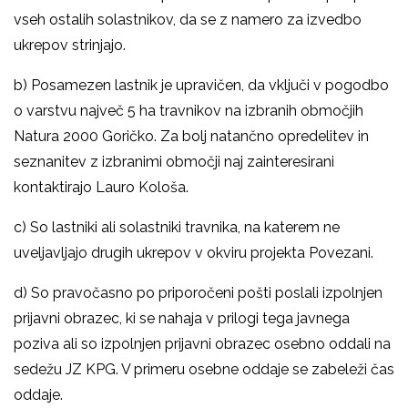
vseh ostalih solastnikov, da se z namero za izvedbo
ukrepov strinjajo.
b) Posamezen lastnik je upravičen, da vključi v pogodbo
o varstvu največ 5 ha travnikov na izbranih območjih
Natura 2000 Goričko. Za bolj natančno opredelitev in
seznanitev z izbranimi območji naj zainteresirani
kontaktirajo Lauro Kološa.
c) So lastniki ali solastniki travnika, na katerem ne
uveljavljajo drugih ukrepov v okviru projekta Povezani.
d) So pravočasno po priporočeni pošti poslali izpolnjen
prijavni obrazec, ki se nahaja v prilogi tega javnega
poziva ali so izpolnjen prijavni obrazec osebno oddali na
sedežu JZ KPG. V primeru osebne oddaje se zabeleži čas
oddaje.