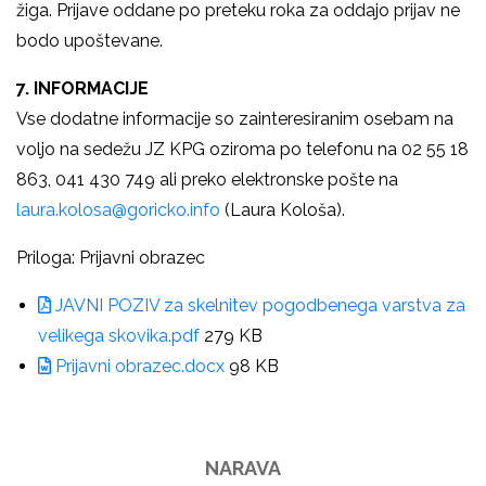
žiga. Prijave oddane po preteku roka za oddajo prijav ne
bodo upoštevane.
7. INFORMACIJE
Vse dodatne informacije so zainteresiranim osebam na
voljo na sedežu JZ KPG oziroma po telefonu na 02 55 18
863, 041 430 749 ali preko elektronske pošte na
laura.kolosa@goricko.info
(Laura Kološa).
Priloga: Prijavni obrazec
JAVNI POZIV za skelnitev pogodbenega varstva za
velikega skovika.pdf
279 KB
Prijavni obrazec.docx
98 KB
NARAVA