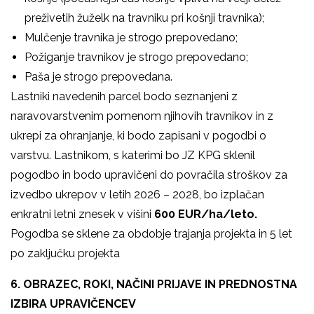
preživetih žuželk na travniku pri košnji travnika);
Mulčenje travnika je strogo prepovedano;
Požiganje travnikov je strogo prepovedano;
Paša je strogo prepovedana.
Lastniki navedenih parcel bodo seznanjeni z
naravovarstvenim pomenom njihovih travnikov in z
ukrepi za ohranjanje, ki bodo zapisani v pogodbi o
varstvu. Lastnikom, s katerimi bo JZ KPG sklenil
pogodbo in bodo upravičeni do povračila stroškov za
izvedbo ukrepov v letih 2026 – 2028, bo izplačan
enkratni letni znesek v višini
600 EUR/ha/leto.
Pogodba se sklene za obdobje trajanja projekta in 5 let
po zaključku projekta
6. OBRAZEC, ROKI, NAČINI PRIJAVE IN PREDNOSTNA
IZBIRA UPRAVIČENCEV