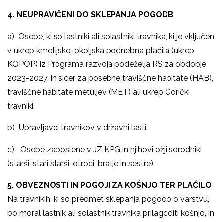
4. NEUPRAVIČENI DO SKLEPANJA POGODB
a) Osebe, ki so lastniki ali solastniki travnika, ki je vključen
v ukrep kmetijsko-okoljska podnebna plačila (ukrep
KOPOP) iz Programa razvoja podeželja RS za obdobje
2023-2027, in sicer za posebne traviščne habitate (HAB),
traviščne habitate metuljev (MET) ali ukrep Gorički
travniki.
b) Upravljavci travnikov v državni lasti.
c) Osebe zaposlene v JZ KPG in njihovi ožji sorodniki
(starši, stari starši, otroci, bratje in sestre).
5. OBVEZNOSTI IN POGOJI ZA KOŠNJO TER PLAČILO
Na travnikih, ki so predmet sklepanja pogodb o varstvu,
bo moral lastnik ali solastnik travnika prilagoditi košnjo, in