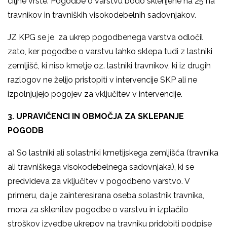
ciljne vrste. Pogodbe o varstvu bodo sklenjene na 25 ha
travnikov in travniških visokodebelnih sadovnjakov.
JZ KPG se je za ukrep pogodbenega varstva odločil
zato, ker pogodbe o varstvu lahko sklepa tudi z lastniki
zemljišč, ki niso kmetje oz. lastniki travnikov, ki iz drugih
razlogov ne želijo pristopiti v intervencije SKP ali ne
izpolnjujejo pogojev za vključitev v intervencije.
3. UPRAVIČENCI IN OBMOČJA ZA SKLEPANJE
POGODB
a) So lastniki ali solastniki kmetijskega zemljišča (travnika
ali travniškega visokodebelnega sadovnjaka), ki se
predvideva za vključitev v pogodbeno varstvo. V
primeru, da je zainteresirana oseba solastnik travnika,
mora za sklenitev pogodbe o varstvu in izplačilo
stroškov izvedbe ukrepov na travniku pridobiti podpise