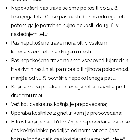
Nepokošeni pas trave se sme pokositi po 15. 8.
tekočega leta. Če se pas pusti do naslednjega leta,
potem ga je potrebno nujno pokositi do 15. 6. v
naslednjem letu;
Pas nepokošene trave mora biti v vsakem
koledarskem letu na drugem mestu;
Pas nepokošene trave ne sme vsebovati tujerodnih
invazivnih rastlin ali pa mora biti njihova pokrovnost
manjša od 10 % površine nepokošenega pasu;
Košnja mora potekati od enega roba travnika proti
drugemu robu;
Več kot dvakratna košnja je prepovedana;
Uporaba kosilnice z gnetilnikom je prepovedana;
Hitrost košnje nad 10 km/h je prepovedana, zato se
čas košnje lahko podaljša od normiranega časa
košnje (počasnejši čas košnje vpliva na večji delež