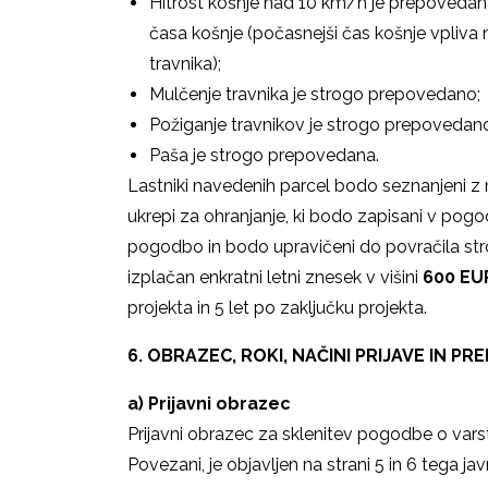
Hitrost košnje nad 10 km/h je prepovedan
časa košnje (počasnejši čas košnje vpliva na
travnika);
Mulčenje travnika je strogo prepovedano;
Požiganje travnikov je strogo prepovedan
Paša je strogo prepovedana.
Lastniki navedenih parcel bodo seznanjeni z
ukrepi za ohranjanje, ki bodo zapisani v pogo
pogodbo in bodo upravičeni do povračila str
izplačan enkratni letni znesek v višini
600 EU
projekta in 5 let po zaključku projekta.
6. OBRAZEC, ROKI, NAČINI PRIJAVE IN 
a)
Prijavni obrazec
Prijavni obrazec za sklenitev pogodbe o vars
Povezani, je objavljen na strani 5 in 6 tega j