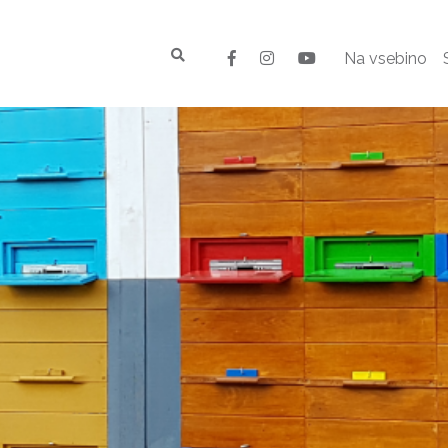
Na vsebino