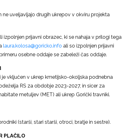
em ne uveljavljajo drugih ukrepov v okviru projekta
izpolnjen prijavni obrazec, ki se nahaja v prilogi tega
na
laura.kolosa@goricko.info
ali so izpolnjen prijavni
primeru osebne oddaje se zabeleži čas oddaje.
B
a, ki je vključen v ukrep kmetijsko-okoljska podnebna
odeželja RS za obdobje 2023-2027, in sicer za
bitate metuljev (MET) ali ukrep Gorički travniki.
niki (starši, stari starši, otroci, bratje in sestre).
R PLAČILO