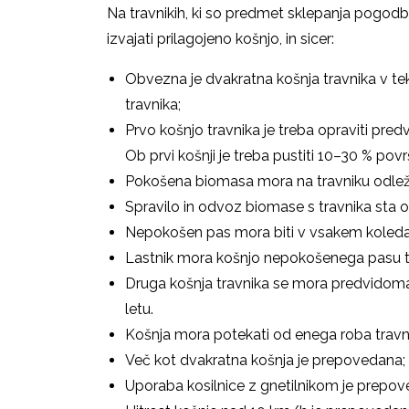
Na travnikih, ki so predmet sklepanja pogodb o
izvajati prilagojeno košnjo, in sicer:
Obvezna je dvakratna košnja travnika v te
travnika;
Prvo košnjo travnika je treba opraviti pre
Ob prvi košnji je treba pustiti 10–30 % pov
Pokošena biomasa mora na travniku odležat
Spravilo in odvoz biomase s travnika sta ob
Nepokošen pas mora biti v vsakem koled
Lastnik mora košnjo nepokošenega pasu trav
Druga košnja travnika se mora predvidoma 
letu.
Košnja mora potekati od enega roba travn
Več kot dvakratna košnja je prepovedana;
Uporaba kosilnice z gnetilnikom je prepov