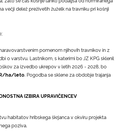
a, zato se čas košnje lahko podaljša od normiranega
 večji delež preživetih žuželk na travniku pri košnji
o;
 naravovarstvenim pomenom njihovih travnikov in z
dbi o varstvu. Lastnikom, s katerimi bo JZ KPG sklenil
oškov za izvedbo ukrepov v letih 2026 - 2028, bo
R/ha/leto
. Pogodba se sklene za obdobje trajanja
PREDNOSTNA IZBIRA UPRAVIČENCEV
tvu habitatov hribskega škrjanca v okviru projekta
avnega poziva.