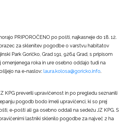
morajo PRIPOROČENO po pošti, najkasneje do 18. 12.
 obrazec za sklenitev pogodbe o varstvu habitatov
inski Park Goričko, Grad 191, 9264 Grad, s pripisom
aj omenjenega roka in ure osebno oddajo tudi na
ošljejo na e-naslov:
laura.kolosa@goricko.info
.
Z KPG preverili upravičenost in po pregledu seznanili
klepanju pogodb bodo imeli upravičenci, ki so prej
ošti, e-pošti ali ga osebno oddali na sedežu JZ KPG. S
pravičenimi lastniki sklenilo pogodbe za največ 2 ha