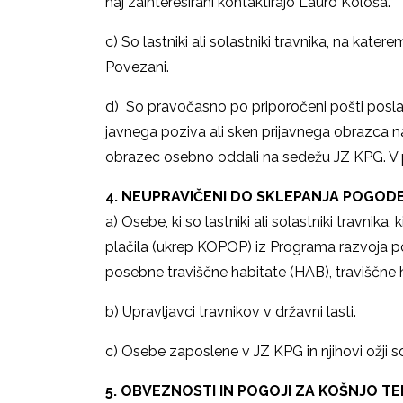
naj zainteresirani kontaktirajo Lauro Kološa.
c) So lastniki ali solastniki travnika, na kater
Povezani.
d) So pravočasno po priporočeni pošti poslali 
javnega poziva ali sken prijavnega obrazca 
obrazec osebno oddali na sedežu JZ KPG. V 
4. NEUPRAVIČENI DO SKLEPANJA POGOD
a) Osebe, ki so lastniki ali solastniki travnik
plačila (ukrep KOPOP) iz Programa razvoja p
posebne traviščne habitate (HAB), traviščne ha
b) Upravljavci travnikov v državni lasti.
c) Osebe zaposlene v JZ KPG in njihovi ožji sorod
5. OBVEZNOSTI IN POGOJI ZA KOŠNJO TE