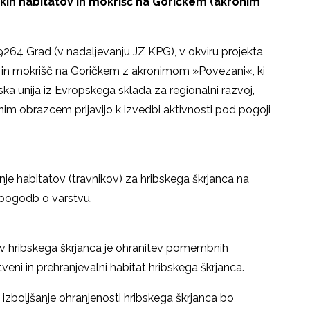
ih habitatov in mokrišč na Goričkem (akronim
 9264 Grad (v nadaljevanju JZ KPG), v okviru projekta
in mokrišč na Goričkem z akronimom »Povezani«, ki
ska unija iz Evropskega sklada za regionalni razvoj,
vnim obrazcem prijavijo k izvedbi aktivnosti pod pogoji
je habitatov (travnikov) za hribskega škrjanca na
pogodb o varstvu.
 hribskega škrjanca je ohranitev pomembnih
eni in prehranjevalni habitat hribskega škrjanca.
 izboljšanje ohranjenosti hribskega škrjanca bo