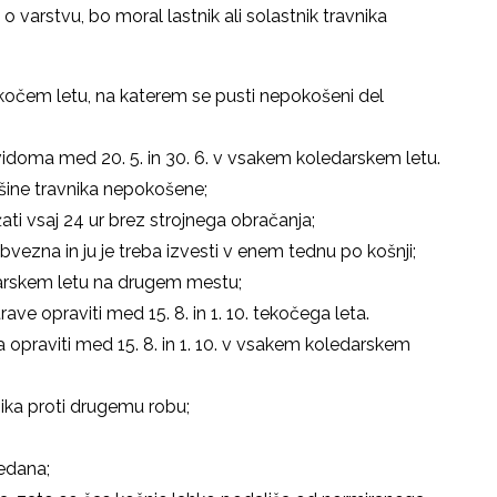
 varstvu, bo moral lastnik ali solastnik travnika
kočem letu, na katerem se pusti nepokošeni del
dvidoma med 20. 5. in 30. 6. v vsakem koledarskem letu.
ršine travnika nepokošene;
i vsaj 24 ur brez strojnega obračanja;
vezna in ju je treba izvesti v enem tednu po košnji;
arskem letu na drugem mestu;
e opraviti med 15. 8. in 1. 10. tekočega leta.
opraviti med 15. 8. in 1. 10. v vsakem koledarskem
ika proti drugemu robu;
edana;