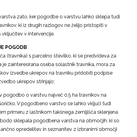
arstva zato, ker pogodbe o varstvu lahko sklepa tudi
ravnikov, ki iz drugih razlogov ne želijo pristopiti v
 vključitev v intervencije.
NJE POGODB
išča (travnika) s parcelno številko, ki se predvideva za
 je zainteresirana oseba solastnik travnika, mora za
oškov izvedbe ukrepov na travniku pridobiti podpise
zvedbo ukrepov strinjajo;
i v pogodbo o varstvu največ 0,5 ha travnikov na
ričko. V pogodbeno varstvo se lahko vključi tudi
v tem primeru z lastnikom takšnega zemljišča sklenjena
 bodo sklepala pogodbena varstva na območjih, ki so
natančno opredelitev in seznanitev z izbranimi območji