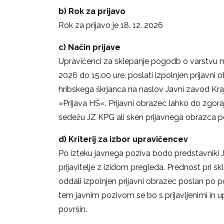
b)
Rok za prijavo
Rok za prijavo je 18. 12. 2026
c)
Način prijave
Upravičenci za sklepanje pogodb o varstvu 
2026 do 15.00 ure, poslati izpolnjen prijavni
hribskega škrjanca na naslov Javni zavod Kraj
»Prijava HŠ«. Prijavni obrazec lahko do zgor
sedežu JZ KPG ali sken prijavnega obrazca p
d)
Kriterij za izbor upravičencev
Po izteku javnega poziva bodo predstavniki J
prijavitelje z izidom pregleda. Prednost pri s
oddali izpolnjen prijavni obrazec poslan po p
tem javnim pozivom se bo s prijavljenimi in u
površin.