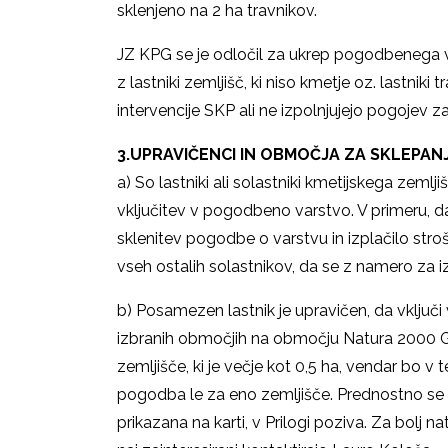
sklenjeno na 2 ha travnikov.
JZ KPG se je odločil za ukrep pogodbenega v
z lastniki zemljišč, ki niso kmetje oz. lastniki t
intervencije SKP ali ne izpolnjujejo pogojev za
3.UPRAVIČENCI IN OBMOČJA ZA SKLEPA
a) So lastniki ali solastniki kmetijskega zemlj
vključitev v pogodbeno varstvo. V primeru, da
sklenitev pogodbe o varstvu in izplačilo str
vseh ostalih solastnikov, da se z namero za i
b) Posamezen lastnik je upravičen, da vključ
izbranih območjih na območju Natura 2000 Go
zemljišče, ki je večje kot 0,5 ha, vendar bo 
pogodba le za eno zemljišče. Prednostno se
prikazana na karti, v Prilogi poziva. Za bolj 