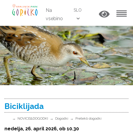
Na
SLO
vsebino
MENU
Biciklijada
NOVICE&DOGODKI
Dogodki
Pretekli dogodki
nedelja, 26. april 2026, ob 10.30